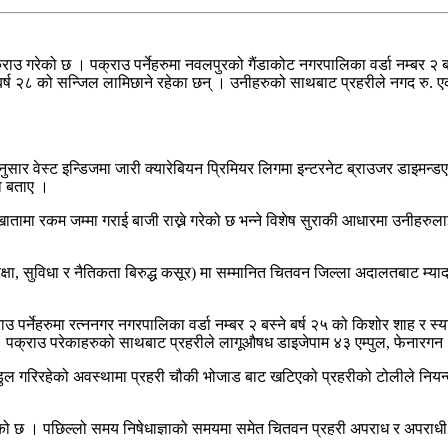
उ गरेको छ । पक्राउ पर्नेहरुमा नवलपुरको गैंडाकोट नगरपालिका वर्डा नम्बर २ बस्न
्ने बर्ष २८ को सन्जिल लामिछाने रहेका छन् । उनीहरुको साथबाट प्रहरीले नगद रु
अनुसार वेस्ट इन्डिजमा जारी क्यारेबियन प्रिमियर लिगमा इन्टरनेट ब्राउजर डाइम
को बताए ।
 खातामा रकम जम्मा गराई बाजी राख्ने गरेको छ भन्ने विशेष सुराकी आधारमा उनीह
सुरक्षा, सुविधा र नैतिकता बिरुद्ध कसूर) मा सम्मानित चितवन जिल्ला अदालतबाट म्या
पर्नेहरुमा रत्ननगर नगरपालिका वर्डा नम्बर २ बस्ने बर्ष २५ को किशोर शाह र स
 । पक्राउ परेकाहरुको साथबाट प्रहरीले लागूऔषध डाइजेपाम ४३ एम्पुल, फेनारगन 
डुल गरिरहेको अवस्थामा प्रहरी चौकी भोजाड बाट खटिएको प्रहरीको टोलीले नियन
एको छ । पछिल्लो समय निषेधाज्ञाको समयमा समेत चितवन प्रहरी अपराध र अपराधी ब