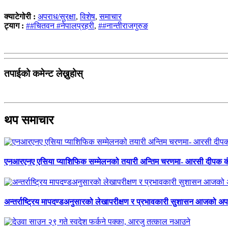
क्याटेगोरी :
अपराध/सुरक्षा
,
विशेष
,
समाचार
ट्याग :
##चितवन #नेपालप्रहरी
,
##नान्तीराजगुरुङ
तपाईको कमेन्ट लेख्नुहोस्
थप समाचार
एनआरएनए एसिया प्याशिफिक सम्मेलनको तयारी अन्तिम चरणमा- आरसी दीपक 
अन्तर्राष्ट्रिय मापदण्डअनुसारको लेखापरीक्षण र प्रभावकारी सुशासन आजको अपर