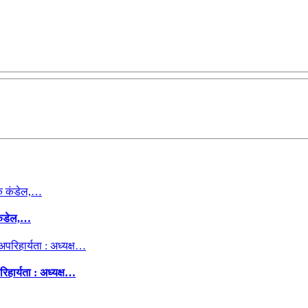
कंडेल,…
िहार्यता : अध्यक्ष…