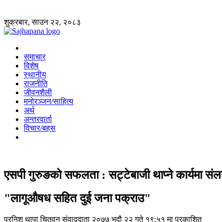
शुक्रबार, साउन २२, २०८३
समाचार
विशेष
स्थानीय
राजनीति
जीवनशैली
मनोरञ्जन/साहित्य
अर्थ
अन्तरवार्ता
विचार/बहस
एसपी गुरुङको सफलता : सट्टेबाजी थाप्ने कार्यमा सं
"लागूऔषध सहित दुई जना पक्राउ"
प्रनिश थापा
चितवन संवाददाता
२०७७ भदौ २२ गते १९:५१ मा प्रकाशित