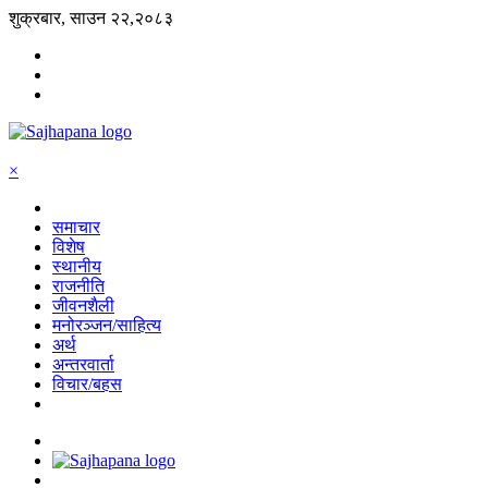
शुक्रबार, साउन २२,२०८३
×
समाचार
विशेष
स्थानीय
राजनीति
जीवनशैली
मनोरञ्जन/साहित्य
अर्थ
अन्तरवार्ता
विचार/बहस