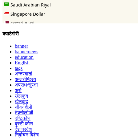
क्याटेगोरी
banner
bannernews
education
English
tags
अन्तरवार्ता
अन्तर्राष्ट्रिय
अपराध/सुरक्षा
अर्थ
खेलकुद
खेलकुद
जीवनशैली
टेक्नोलोजी
दृष्टिकोण
दृस्टी कोण
देश परदेश
निर्वाचन बिशेष