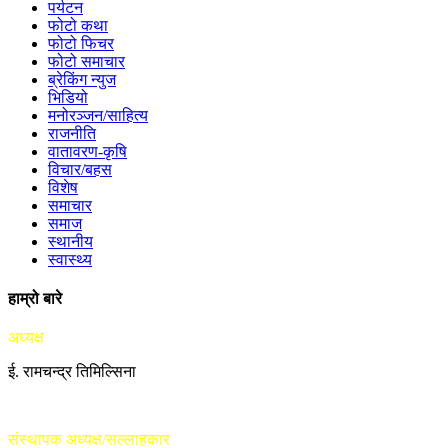
पर्यटन
फोटो कथा
फोटो फिचर
फोटो समाचार
ब्रेकिंग न्युज
भिडियो
मनोरञ्जन/साहित्य
राजनीति
वातावरण-कृषि
विचार/बहस
विशेष
समाचार
समाज
स्थानीय
स्वास्थ्य
हाम्रो बारे
अध्यक्ष
ई. रामचन्द्र तिमिल्सिना
संस्थापक अध्यक्ष/सल्लाहकार