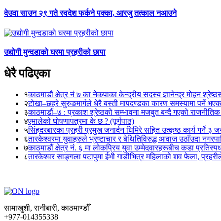
देउवा साउन २९ गते स्वदेश फर्कने पक्का, आरजु तत्काल नआउने
उद्योगी मुन्दडाको घरमा प्रहरीको छापा
धेरै पढिएका
१
काठमाडौं क्षेत्र नं ७ का नेकपाका केन्द्रीय सदस्य ज्ञानेन्द्र मोहन श्रेष्ठ
२
टोखा–छहरे सुरुङमार्गले धेरै बस्ती मापदण्डका कारण समस्यामा पर्ने भए
३
काठमाडौं–७ : प्रकाश श्रेष्ठको सम्भावना मजबुत बन्दै गएको राजनीतिक
४
एमालेको घोषणापत्रमा के छ ? (पूर्णपाठ)
५
सिंहदरबारका प्रहरी प्रमुख जनार्दन घिमिरे सहित उत्कृष्ठ कार्य गर्ने ३ 
६
तारकेश्वरमा युवाहरुले भ्रष्टाचार र बेथितिविरुद्ध आवाज उठाँउदा नगरपालि
७
काठमाडौं क्षेत्र नं. ६ मा लोकप्रिय युवा उम्मेदवारहरूबीच कडा प्रतिस्पर्
८
तारकेश्वर साङ्गला पटापुमा ईभी गाडीभित्र महिलाको शव फेला, प्रहरीले
सामाखुशी, रानीबारी, काठमाण्डौँ
+977-014355338