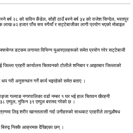
े बर्ष २८ को सविन कँडेल, सोही ठाउँ बस्ने बर्ष ३४ को राजेश सिग्देल, भरतपुर
. एक लाख ७२ हजार पाँच सय रुपैयाँ र सट्टेबाजीका लागी प्रयोग भएको मोबाइल
न्डएक्सचेन्ज डटकम लगायत विभिन्न युआरएलहरूको समेत प्रयोग गरेर सट्टेबाजी
रुलाई जिल्ला प्रहरी कार्यालय चितवनको टोलीले शनिबार र आइतबार जिल्लाको
द थप गरी अनुसन्धान गर्ने कार्य भइरहेको समेत बताए ।
्याङ्जा गल्याङ नगरपालिका वर्डा नम्बर १ घर भई हाल चितवन खैरहनी
३८ एम्पुल, नुफिन ३९ एम्पुल बरामद गरेको छ ।
्त्रणमा लिइ शरीर खानतलासी गर्दा उनीहरुको साथबाट प्रहरीले लागूऔषध
िरुद्व निक्कै आक्रमक देेेखिएका छन् ।