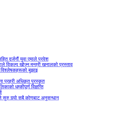
सहित दर्जनौं युवा एमाले प्रवेश
काले विकल्प खोज्न मन्त्री खनालको प्रस्ताव
 विश्लेषकहरूको बुझाइ
जना प्रहरी अधिकृत पुरस्कृत
काको धम्कीपूर्ण विज्ञप्ति
धा
 सुरु गर्‍यो सबै कोणबाट अनुसन्धान