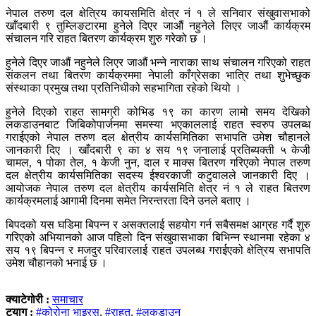
नेपाल तरुण दल क्षेत्रिय कायसमिति क्षेत्र नं १ ले सनिवार संखुवासभाको
खाँदबारी ९ तुम्लिङटारमा हुनेले दिएर जाऔं नहुनेले लिएर जाऔं कार्यक्रम
संचालन गरि राहत बितरण कार्यक्रम शुरु गरेको छ ।
हुनेले दिएर जाऔं नहुनेले लिएर जाऔं भन्ने नाराका साथ संचालन गरिएको राहत
संकलन तथा बितरण कार्यक्रममा नेपाली काँग्रेसका भात्रि तथा शुभेच्छुक
संस्थाका प्रमुख तथा प्रतिनिधीको सहभागिता रहेको थियो ।
हुनेले दिएको राहत सामग्री कोभिड १९ का कारण लामो समय देखिको
लकडाउनबाट जिबिकोपार्जनमा समस्या भएकाललाई राहत स्वरुप उपलब्ध
गराईएको नेपाल तरुण दल क्षेत्रीय कार्यसमितिका सभापति उमेश चौहानले
जानकारी दिए । खाँदबारी ९ का ४ सय १९ जनालाई प्रतिब्यक्ती ५ केजी
चामल, १ पोका तेल, १ केजी नुन, दाल र माक्स बितरण गरिएको नेपाल तरुण
दल क्षेत्रीय कार्यसमितिका सदस्य ईश्वरकाजी कटुवालले जानकारी दिए ।
आयोजक नेपाल तरुण दल क्षेत्रीय कार्यसमिति क्षेत्र नं १ ले राहत बितरण
कार्यक्रमलाई आगामी दिनमा समेत निरन्तरता दिने उनले बताए ।
बिपदको यस घडिमा बिपन्न र असक्तलाई सहयोग गर्न सबैसमक्ष आग्रह गर्दै शुरु
गरिएको अभियानको आज पहिलो दिन संखुवासभाका बिभिन्न स्थानमा रहेका ४
सय १९ बिपन्न र मजदुर परिवारलाई राहत उपलब्ध गराईएको क्षेत्रिय सभापति
उमेश चौहानको भनाई छ ।
क्याटेगोरी :
समाचार
ट्याग :
#कोरोना भाइरस
,
#राहत
,
#लकडाउन