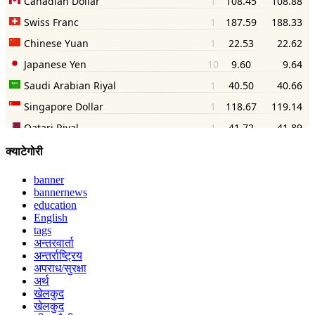
क्याटेगोरी
banner
bannernews
education
English
tags
अन्तरवार्ता
अन्तर्राष्ट्रिय
अपराध/सुरक्षा
अर्थ
खेलकुद
खेलकुद