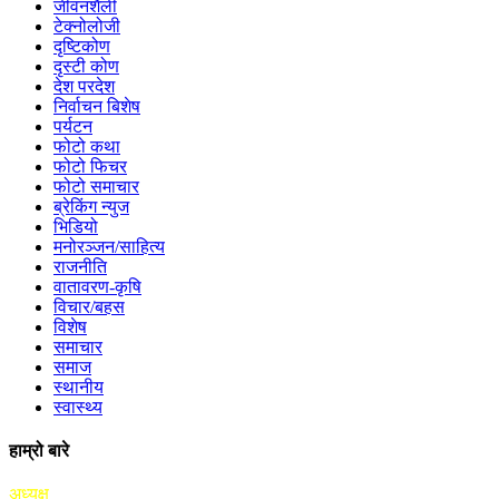
जीवनशैली
टेक्नोलोजी
दृष्टिकोण
दृस्टी कोण
देश परदेश
निर्वाचन बिशेष
पर्यटन
फोटो कथा
फोटो फिचर
फोटो समाचार
ब्रेकिंग न्युज
भिडियो
मनोरञ्जन/साहित्य
राजनीति
वातावरण-कृषि
विचार/बहस
विशेष
समाचार
समाज
स्थानीय
स्वास्थ्य
हाम्रो बारे
अध्यक्ष