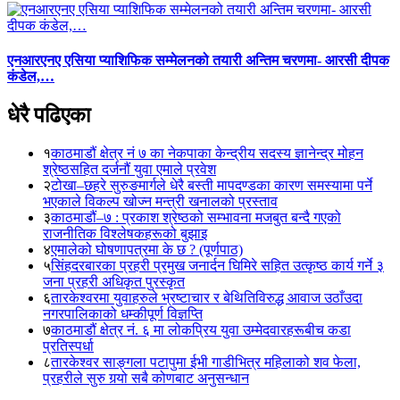
एनआरएनए एसिया प्याशिफिक सम्मेलनको तयारी अन्तिम चरणमा- आरसी दीपक
कंडेल,…
धेरै पढिएका
१
काठमाडौं क्षेत्र नं ७ का नेकपाका केन्द्रीय सदस्य ज्ञानेन्द्र मोहन
श्रेष्ठसहित दर्जनौं युवा एमाले प्रवेश
२
टोखा–छहरे सुरुङमार्गले धेरै बस्ती मापदण्डका कारण समस्यामा पर्ने
भएकाले विकल्प खोज्न मन्त्री खनालको प्रस्ताव
३
काठमाडौं–७ : प्रकाश श्रेष्ठको सम्भावना मजबुत बन्दै गएको
राजनीतिक विश्लेषकहरूको बुझाइ
४
एमालेको घोषणापत्रमा के छ ? (पूर्णपाठ)
५
सिंहदरबारका प्रहरी प्रमुख जनार्दन घिमिरे सहित उत्कृष्ठ कार्य गर्ने ३
जना प्रहरी अधिकृत पुरस्कृत
६
तारकेश्वरमा युवाहरुले भ्रष्टाचार र बेथितिविरुद्ध आवाज उठाँउदा
नगरपालिकाको धम्कीपूर्ण विज्ञप्ति
७
काठमाडौं क्षेत्र नं. ६ मा लोकप्रिय युवा उम्मेदवारहरूबीच कडा
प्रतिस्पर्धा
८
तारकेश्वर साङ्गला पटापुमा ईभी गाडीभित्र महिलाको शव फेला,
प्रहरीले सुरु गर्‍यो सबै कोणबाट अनुसन्धान