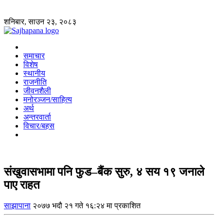
शनिबार, साउन २३, २०८३
समाचार
विशेष
स्थानीय
राजनीति
जीवनशैली
मनोरञ्जन/साहित्य
अर्थ
अन्तरवार्ता
विचार/बहस
संखुवासभामा पनि फुड–बैंक सुरु, ४ सय १९ जनाले
पाए राहत
साझापाना
२०७७ भदौ २१ गते १६:२४ मा प्रकाशित