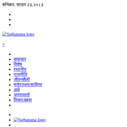
शनिबार, साउन २३,२०८३
×
समाचार
विशेष
स्थानीय
राजनीति
जीवनशैली
मनोरञ्जन/साहित्य
अर्थ
अन्तरवार्ता
विचार/बहस