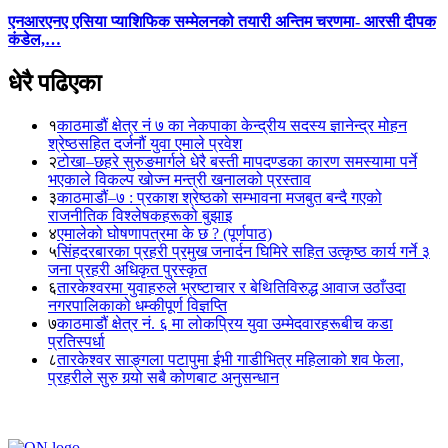
एनआरएनए एसिया प्याशिफिक सम्मेलनको तयारी अन्तिम चरणमा- आरसी दीपक
कंडेल,…
धेरै पढिएका
१
काठमाडौं क्षेत्र नं ७ का नेकपाका केन्द्रीय सदस्य ज्ञानेन्द्र मोहन
श्रेष्ठसहित दर्जनौं युवा एमाले प्रवेश
२
टोखा–छहरे सुरुङमार्गले धेरै बस्ती मापदण्डका कारण समस्यामा पर्ने
भएकाले विकल्प खोज्न मन्त्री खनालको प्रस्ताव
३
काठमाडौं–७ : प्रकाश श्रेष्ठको सम्भावना मजबुत बन्दै गएको
राजनीतिक विश्लेषकहरूको बुझाइ
४
एमालेको घोषणापत्रमा के छ ? (पूर्णपाठ)
५
सिंहदरबारका प्रहरी प्रमुख जनार्दन घिमिरे सहित उत्कृष्ठ कार्य गर्ने ३
जना प्रहरी अधिकृत पुरस्कृत
६
तारकेश्वरमा युवाहरुले भ्रष्टाचार र बेथितिविरुद्ध आवाज उठाँउदा
नगरपालिकाको धम्कीपूर्ण विज्ञप्ति
७
काठमाडौं क्षेत्र नं. ६ मा लोकप्रिय युवा उम्मेदवारहरूबीच कडा
प्रतिस्पर्धा
८
तारकेश्वर साङ्गला पटापुमा ईभी गाडीभित्र महिलाको शव फेला,
प्रहरीले सुरु गर्‍यो सबै कोणबाट अनुसन्धान