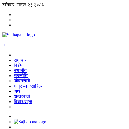
शनिबार, साउन २३,२०८३
×
समाचार
विशेष
स्थानीय
राजनीति
जीवनशैली
मनोरञ्जन/साहित्य
अर्थ
अन्तरवार्ता
विचार/बहस