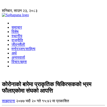
शनिबार, साउन २३, २०८३
समाचार
विशेष
स्थानीय
राजनीति
जीवनशैली
मनोरञ्जन/साहित्य
अर्थ
अन्तरवार्ता
विचार/बहस
कोरोनाको बारेमा प्राकृतिक चिकित्सकको भ्रम
फौलाएकोमा संघको आपत्ति
साझापाना
२०७७ भदौ २० गते १५:४२ मा प्रकाशित