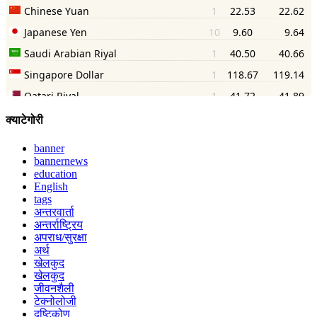
क्याटेगोरी
banner
bannernews
education
English
tags
अन्तरवार्ता
अन्तर्राष्ट्रिय
अपराध/सुरक्षा
अर्थ
खेलकुद
खेलकुद
जीवनशैली
टेक्नोलोजी
दृष्टिकोण