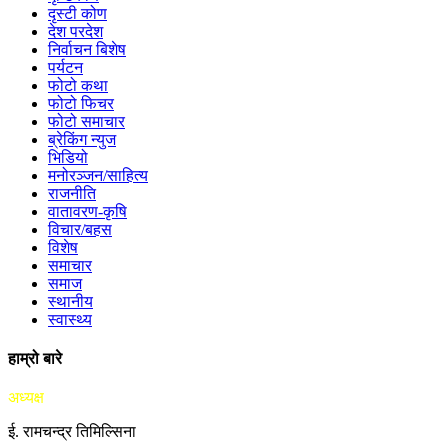
दृस्टी कोण
देश परदेश
निर्वाचन बिशेष
पर्यटन
फोटो कथा
फोटो फिचर
फोटो समाचार
ब्रेकिंग न्युज
भिडियो
मनोरञ्जन/साहित्य
राजनीति
वातावरण-कृषि
विचार/बहस
विशेष
समाचार
समाज
स्थानीय
स्वास्थ्य
हाम्रो बारे
अध्यक्ष
ई. रामचन्द्र तिमिल्सिना