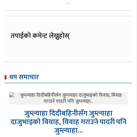
तपाईको कमेन्ट लेख्नुहोस्
थप समाचार
नेपाल शिक्षक महासंघले आगामी भदौदेखि पुनः
देशव्यापी आन्दोलन गर्ने