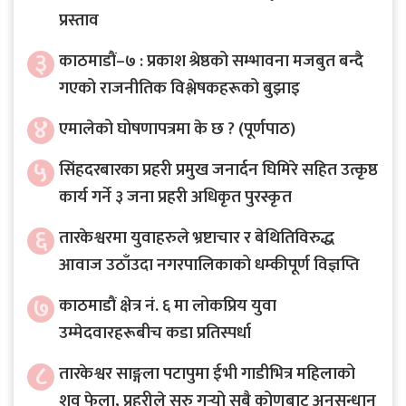
प्रस्ताव
३
काठमाडौं–७ : प्रकाश श्रेष्ठको सम्भावना मजबुत बन्दै
गएको राजनीतिक विश्लेषकहरूको बुझाइ
४
एमालेको घोषणापत्रमा के छ ? (पूर्णपाठ)
५
सिंहदरबारका प्रहरी प्रमुख जनार्दन घिमिरे सहित उत्कृष्ठ
कार्य गर्ने ३ जना प्रहरी अधिकृत पुरस्कृत
६
तारकेश्वरमा युवाहरुले भ्रष्टाचार र बेथितिविरुद्ध
आवाज उठाँउदा नगरपालिकाको धम्कीपूर्ण विज्ञप्ति
७
काठमाडौं क्षेत्र नं. ६ मा लोकप्रिय युवा
उम्मेदवारहरूबीच कडा प्रतिस्पर्धा
८
तारकेश्वर साङ्गला पटापुमा ईभी गाडीभित्र महिलाको
शव फेला, प्रहरीले सुरु गर्‍यो सबै कोणबाट अनुसन्धान