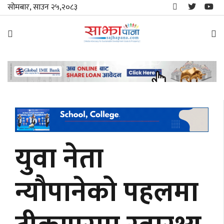
सोमबार, साउन २५,२०८३
समाचार
विशेष
स्थानीय
राजनीति
युवा नेता
जीवनशैली
न्यौपानेको पहलमा
मनोरञ्जन/
साहित्य