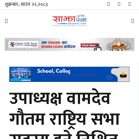
शुक्रबार, साउन २२,२०८३
समाचार
विशेष
स्थानीय
राजनीति
उपाध्यक्ष वामदेव
जीवनशैली
गौतम राष्ट्रिय सभा
मनोरञ्जन/
साहित्य