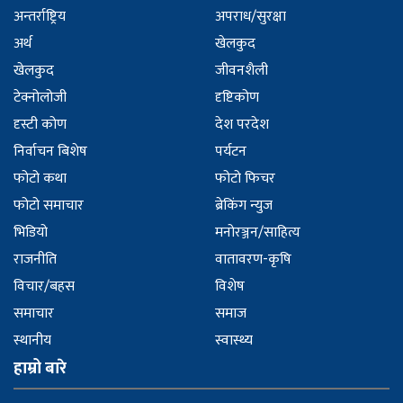
अन्तर्राष्ट्रिय
अपराध/सुरक्षा
अर्थ
खेलकुद
खेलकुद
जीवनशैली
टेक्नोलोजी
दृष्टिकोण
दृस्टी कोण
देश परदेश
निर्वाचन बिशेष
पर्यटन
फोटो कथा
फोटो फिचर
फोटो समाचार
ब्रेकिंग न्युज
भिडियो
मनोरञ्जन/साहित्य
राजनीति
वातावरण-कृषि
विचार/बहस
विशेष
समाचार
समाज
स्थानीय
स्वास्थ्य
हाम्रो बारे