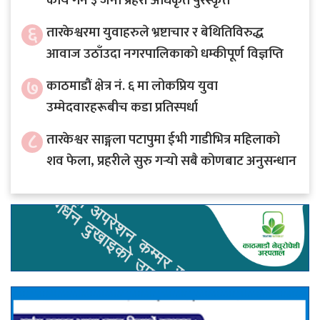
कार्य गर्ने ३ जना प्रहरी अधिकृत पुरस्कृत
६
तारकेश्वरमा युवाहरुले भ्रष्टाचार र बेथितिविरुद्ध
आवाज उठाँउदा नगरपालिकाको धम्कीपूर्ण विज्ञप्ति
७
काठमाडौं क्षेत्र नं. ६ मा लोकप्रिय युवा
उम्मेदवारहरूबीच कडा प्रतिस्पर्धा
८
तारकेश्वर साङ्गला पटापुमा ईभी गाडीभित्र महिलाको
शव फेला, प्रहरीले सुरु गर्‍यो सबै कोणबाट अनुसन्धान