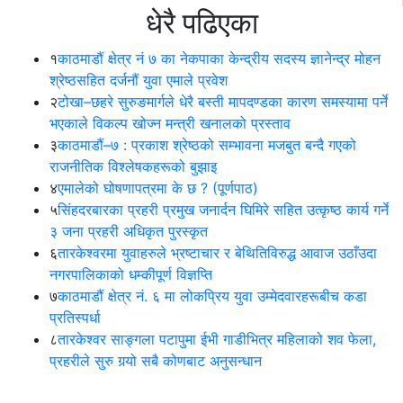
धेरै पढिएका
१
काठमाडौं क्षेत्र नं ७ का नेकपाका केन्द्रीय सदस्य ज्ञानेन्द्र मोहन
श्रेष्ठसहित दर्जनौं युवा एमाले प्रवेश
२
टोखा–छहरे सुरुङमार्गले धेरै बस्ती मापदण्डका कारण समस्यामा पर्ने
भएकाले विकल्प खोज्न मन्त्री खनालको प्रस्ताव
३
काठमाडौं–७ : प्रकाश श्रेष्ठको सम्भावना मजबुत बन्दै गएको
राजनीतिक विश्लेषकहरूको बुझाइ
४
एमालेको घोषणापत्रमा के छ ? (पूर्णपाठ)
५
सिंहदरबारका प्रहरी प्रमुख जनार्दन घिमिरे सहित उत्कृष्ठ कार्य गर्ने
३ जना प्रहरी अधिकृत पुरस्कृत
६
तारकेश्वरमा युवाहरुले भ्रष्टाचार र बेथितिविरुद्ध आवाज उठाँउदा
नगरपालिकाको धम्कीपूर्ण विज्ञप्ति
७
काठमाडौं क्षेत्र नं. ६ मा लोकप्रिय युवा उम्मेदवारहरूबीच कडा
प्रतिस्पर्धा
८
तारकेश्वर साङ्गला पटापुमा ईभी गाडीभित्र महिलाको शव फेला,
प्रहरीले सुरु गर्‍यो सबै कोणबाट अनुसन्धान