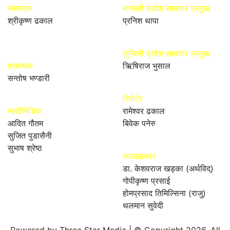
सम्पादक
बागमती प्रदेश समाचार प्रमुख
श्रीकृष्ण ढकाल
प्रनिश थापा
लुम्बिनी प्रदेश समाचार प्रमुख
प्रबन्धक
ऋिषिराज भुसाल
सन्तोष भण्डारी
रिपोर्टर
मल्टीमिडिया
रामेश्वर ढकाल
आदित गौतम
बिवेक पनेरु
सुजित पुडासैनी
सुभाष श्रेष्ठ
सल्लाहकार
डा. केशवराज खड्का (अर्थविद्)
गोपीकृष्ण प्रसाई
होमप्रसाद तिमिल्सिना (राजु)
थलमान सुवेदी
Powered by Three Star Media | © Copyright 2026, All