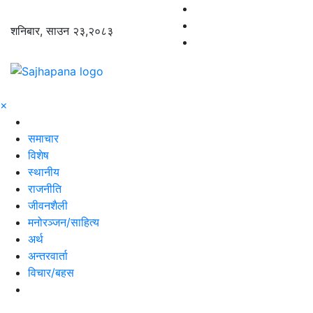
शनिबार, साउन २३,२०८३
×
समाचार
विशेष
स्थानीय
राजनीति
जीवनशैली
मनोरञ्जन/साहित्य
अर्थ
अन्तरवार्ता
विचार/बहस