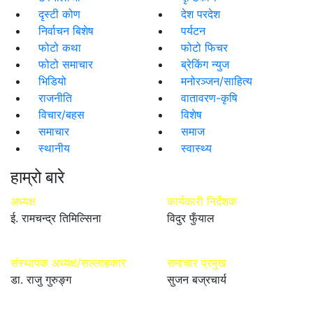
दृस्टी कोण
देश परदेश
निर्वाचन बिशेष
पर्यटन
फोटो कथा
फोटो फिचर
फोटो समाचार
ब्रेकिंग न्युज
भिडियो
मनोरञ्जन/साहित्य
राजनीति
वातावरण-कृषि
विचार/बहस
विशेष
समाचार
समाज
स्थानीय
स्वास्थ्य
हाम्रो बारे
अध्यक्ष
कार्यकारी निर्देशक
ई. रामचन्द्र तिमिल्सिना
विदुर फुँयाल
संस्थापक अध्यक्ष/सल्लाहकार
समाचार प्रमुख
डा. राजु गुरुङ्ग
सुजन बज्रचार्य