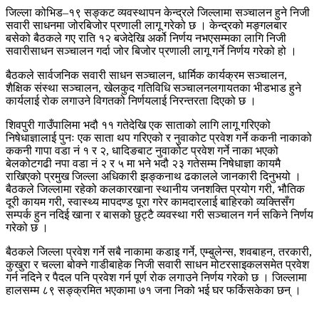
जिल्ला कोभिड–१९ सङ्कट व्यवस्थापन केन्द्रले जिल्लामा सञ्चालन हुने निजी
सवारी साधनमा जोरबिजोर प्रणाली लागू गरेको छ । केन्द्रको मङ्गलबार
बसेको बैठकले गए राति १२ बजेदेखि अर्को निर्णय नभएसम्मका लागि निजी
सवारीसाधन सञ्चालन गर्दा जोर बिजोर प्रणाली लागू गर्ने निर्णय गरेको हो ।
बैठकले सार्वजनिक सवारी साधन सञ्चालन, धार्मिक कार्यक्रम सञ्चालन,
शैक्षिक संस्था सञ्चालन, खेलकुद गतिविधि सञ्चालनलगायतका भीडभाड हुने
कार्यलाई रोक लगाउने विगतको निर्णयलाई निरन्तरता दिएको छ ।
शिवपुरी गाउँपालिमा भदौ ११ गतेदेखि एक साताको लागि लागू गरिएको
निषेधाज्ञालाई पुनः एक साता थप गरिएको र नुवाकोट प्रवेश गर्ने ककनी नाकाको
ककनी गापा वडा नं १ र २, धादिङबाट नुवाकोट प्रवेश गर्ने नाका भएको
बेलकोटगढी नपा वडा नं २ र ५ मा भने भदौ २३ गतेसम्म निषेधाज्ञा कायमै
राखिएको प्रमुख जिल्ला अधिकारी झङ्कनाथ ढकालले जानकारी दिनुभयो ।
बैठकले जिल्लामा रहेको कलकारखाना स्थानीय जनशक्ति प्रयोग गरी, भौतिक
दूरी कायम गरी, स्वास्थ्य मापदण्ड पूरा गरेर कामदारलाई बाहिरको व्यक्तिसँग
सम्पर्क हुन नदिई खाना र बासको छुट्टै व्यवस्था गरी सञ्चालन गर्न सकिने निर्णय
गरेको छ ।
बैठकले जिल्ला प्रवेश गर्ने सबै नाकामा कडाइ गर्ने, एम्बुलेन्स, शवबाहन, तरकारी,
कुखुरा र चल्ला बोक्ने गाडीबाहेक निजी सवारी साधन मोटरसाइकलसमेत प्रवेश
गर्न नदिने र पैदल पनि प्रवेश गर्न पूर्ण रोक लगाउने निर्णय गरेको छ । जिल्लामा
हालसम्म ८९ सङ्क्रमित भएकामा ७१ जना निको भई घर फर्किसकेका छन् ।