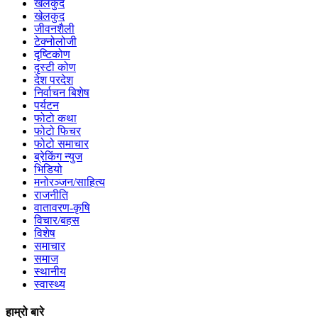
खेलकुद
खेलकुद
जीवनशैली
टेक्नोलोजी
दृष्टिकोण
दृस्टी कोण
देश परदेश
निर्वाचन बिशेष
पर्यटन
फोटो कथा
फोटो फिचर
फोटो समाचार
ब्रेकिंग न्युज
भिडियो
मनोरञ्जन/साहित्य
राजनीति
वातावरण-कृषि
विचार/बहस
विशेष
समाचार
समाज
स्थानीय
स्वास्थ्य
हाम्रो बारे