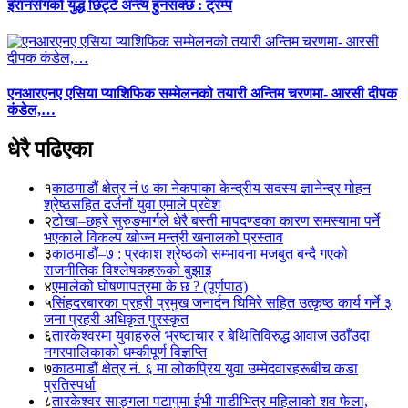
इरानसँगको युद्ध छिट्टै अन्त्य हुनसक्छ : ट्रम्प
एनआरएनए एसिया प्याशिफिक सम्मेलनको तयारी अन्तिम चरणमा- आरसी दीपक
कंडेल,…
धेरै पढिएका
१
काठमाडौं क्षेत्र नं ७ का नेकपाका केन्द्रीय सदस्य ज्ञानेन्द्र मोहन
श्रेष्ठसहित दर्जनौं युवा एमाले प्रवेश
२
टोखा–छहरे सुरुङमार्गले धेरै बस्ती मापदण्डका कारण समस्यामा पर्ने
भएकाले विकल्प खोज्न मन्त्री खनालको प्रस्ताव
३
काठमाडौं–७ : प्रकाश श्रेष्ठको सम्भावना मजबुत बन्दै गएको
राजनीतिक विश्लेषकहरूको बुझाइ
४
एमालेको घोषणापत्रमा के छ ? (पूर्णपाठ)
५
सिंहदरबारका प्रहरी प्रमुख जनार्दन घिमिरे सहित उत्कृष्ठ कार्य गर्ने ३
जना प्रहरी अधिकृत पुरस्कृत
६
तारकेश्वरमा युवाहरुले भ्रष्टाचार र बेथितिविरुद्ध आवाज उठाँउदा
नगरपालिकाको धम्कीपूर्ण विज्ञप्ति
७
काठमाडौं क्षेत्र नं. ६ मा लोकप्रिय युवा उम्मेदवारहरूबीच कडा
प्रतिस्पर्धा
८
तारकेश्वर साङ्गला पटापुमा ईभी गाडीभित्र महिलाको शव फेला,