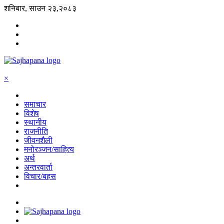
शनिबार, साउन २३,२०८३
×
समाचार
विशेष
स्थानीय
राजनीति
जीवनशैली
मनोरञ्जन/साहित्य
अर्थ
अन्तरवार्ता
विचार/बहस