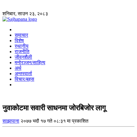
शनिबार, साउन २३, २०८३
समाचार
विशेष
स्थानीय
राजनीति
जीवनशैली
मनोरञ्जन/साहित्य
अर्थ
अन्तरवार्ता
विचार/बहस
नुवाकोटमा सवारी साधनमा जोरबिजोर लागू
साझापाना
२०७७ भदौ १७ गते ०८:३१ मा प्रकाशित