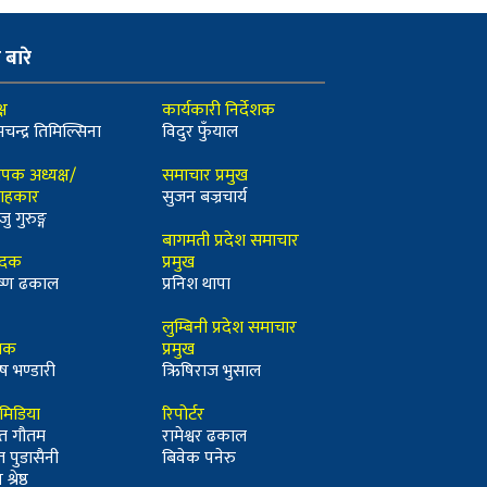
ो बारे
्ष
कार्यकारी निर्देशक
मचन्द्र तिमिल्सिना
विदुर फुँयाल
ापक अध्यक्ष/
समाचार प्रमुख
ाहकार
सुजन बज्रचार्य
जु गुरुङ्ग
बागमती प्रदेश समाचार
ादक
प्रमुख
कृष्ण ढकाल
प्रनिश थापा
लुम्बिनी प्रदेश समाचार
्धक
प्रमुख
ष भण्डारी
ऋिषिराज भुसाल
ीमिडिया
रिपोर्टर
त गौतम
रामेश्वर ढकाल
त पुडासैनी
बिवेक पनेरु
श्रेष्ठ