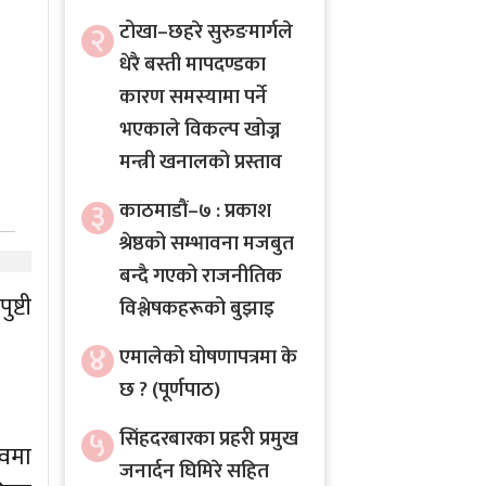
२
टोखा–छहरे सुरुङमार्गले
धेरै बस्ती मापदण्डका
कारण समस्यामा पर्ने
भएकाले विकल्प खोज्न
मन्त्री खनालको प्रस्ताव
३
काठमाडौं–७ : प्रकाश
श्रेष्ठको सम्भावना मजबुत
बन्दै गएको राजनीतिक
ष्टी
विश्लेषकहरूको बुझाइ
४
एमालेको घोषणापत्रमा के
छ ? (पूर्णपाठ)
५
सिंहदरबारका प्रहरी प्रमुख
्वमा
जनार्दन घिमिरे सहित