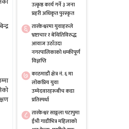
तिका
उत्कृष्ठ कार्य गर्ने ३ जना
प्रहरी अधिकृत पुरस्कृत
्द्र
६
तारकेश्वरमा युवाहरुले
भ्रष्टाचार र बेथितिविरुद्ध
आवाज उठाँउदा
नगरपालिकाको धम्कीपूर्ण
विज्ञप्ति
७
काठमाडौं क्षेत्र नं. ६ मा
म्मा
लोकप्रिय युवा
नेको
उम्मेदवारहरूबीच कडा
क्षण
प्रतिस्पर्धा
८
तारकेश्वर साङ्गला पटापुमा
ईभी गाडीभित्र महिलाको