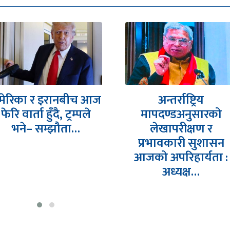
अन्तर्राष्ट्रिय
देउवा साउन २९ गते
मापदण्डअनुसारको
स्वदेश फर्कने पक्का,
लेखापरीक्षण र
आरजु तत्काल नआउने
प्रभावकारी सुशासन
आजको अपरिहार्यता :
अध्यक्ष…