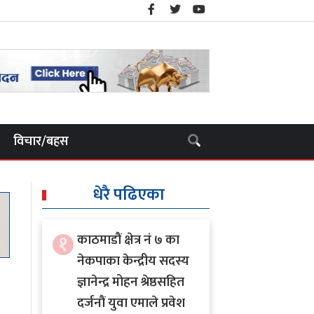
विचार/बहस
धेरै पढिएका
१
काठमाडौं क्षेत्र नं ७ का
नेकपाका केन्द्रीय सदस्य
ज्ञानेन्द्र मोहन श्रेष्ठसहित
दर्जनौं युवा एमाले प्रवेश