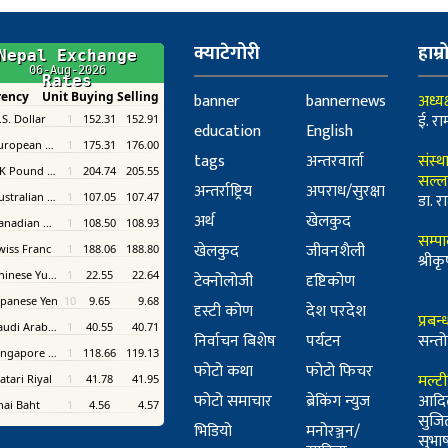
क्याटेगोरी
हाम्र
banner
bannernews
अध्यक
ई. रा
education
English
tags
अन्तरवार्ता
संस्थ
सल्ल
अन्तर्राष्ट्रिय
अपराध/सुरक्षा
डा. रा
अर्थ
खेलकुद
सम्प
खेलकुद
जीवनशैली
श्री
टेक्नोलोजी
दृष्टिकोण
दृस्टी कोण
देश परदेश
प्रबन
निर्वाचन बिशेष
पर्यटन
सन्तो
फोटो कथा
फोटो फिचर
मल्ट
फोटो समाचार
ब्रेकिंग न्युज
आदि
सुजि
भिडियो
मनोरञ्जन/
सुभाष 