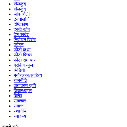
खेलकुद
खेलकुद
जीवनशैली
टेक्नोलोजी
दृष्टिकोण
दृस्टी कोण
देश परदेश
निर्वाचन बिशेष
पर्यटन
फोटो कथा
फोटो फिचर
फोटो समाचार
ब्रेकिंग न्युज
भिडियो
मनोरञ्जन/साहित्य
राजनीति
वातावरण-कृषि
विचार/बहस
विशेष
समाचार
समाज
स्थानीय
स्वास्थ्य