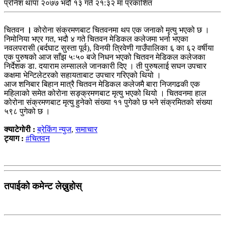
प्रनिश थापा
२०७७ भदौ १३ गते २१:३२ मा प्रकाशित
चितवन
।
कोरोना संक्रमणबाट चितवनमा थप एक जनाको मृत्यु भएको छ ।
निमोनिया भएर गत, भदौ ४ गते चितवन मेडिकल कलेजमा भर्ना भएका
नवलपरासी (बर्दघाट सुस्ता पूर्व), विनयी त्रिवेणी गाउँपालिका ६ का ६२ वर्षीया
एक पुरुषको आज साँझ ५ः५० बजे निधन भएको चितवन मेडिकल कलेजका
निर्देशक डा. दयाराम लम्सालले जानकारी दिए । ती पुरुषलाई सघन उपचार
कक्षमा भेन्टिलेटरको सहायताबाट उपचार गरिएको थियो ।
आज शनिबार बिहान मात्रै चितवन मेडिकल कलेजमै बारा निजगढकी एक
महिलाको समेत कोरोना सङ्क्रमणबाट मृत्यु भएको थियो । चितवनमा हाल
कोरोना संक्रमणबाट मृत्यु हुनेको संख्या ११ पुगेको छ भने संक्रमितको संख्या
५९८ पुगेको छ ।
क्याटेगोरी :
ब्रेकिंग न्युज
,
समाचार
ट्याग :
#चितवन
तपाईको कमेन्ट लेख्नुहोस्