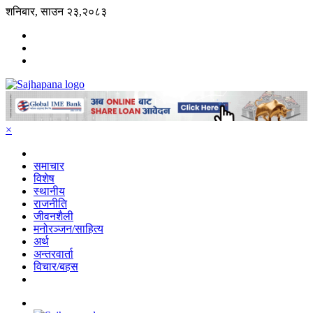
शनिबार, साउन २३,२०८३
×
समाचार
विशेष
स्थानीय
राजनीति
जीवनशैली
मनोरञ्जन/साहित्य
अर्थ
अन्तरवार्ता
विचार/बहस