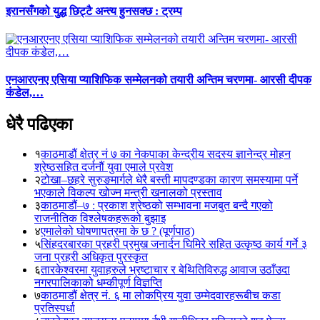
इरानसँगको युद्ध छिट्टै अन्त्य हुनसक्छ : ट्रम्प
एनआरएनए एसिया प्याशिफिक सम्मेलनको तयारी अन्तिम चरणमा- आरसी दीपक
कंडेल,…
धेरै पढिएका
१
काठमाडौं क्षेत्र नं ७ का नेकपाका केन्द्रीय सदस्य ज्ञानेन्द्र मोहन
श्रेष्ठसहित दर्जनौं युवा एमाले प्रवेश
२
टोखा–छहरे सुरुङमार्गले धेरै बस्ती मापदण्डका कारण समस्यामा पर्ने
भएकाले विकल्प खोज्न मन्त्री खनालको प्रस्ताव
३
काठमाडौं–७ : प्रकाश श्रेष्ठको सम्भावना मजबुत बन्दै गएको
राजनीतिक विश्लेषकहरूको बुझाइ
४
एमालेको घोषणापत्रमा के छ ? (पूर्णपाठ)
५
सिंहदरबारका प्रहरी प्रमुख जनार्दन घिमिरे सहित उत्कृष्ठ कार्य गर्ने ३
जना प्रहरी अधिकृत पुरस्कृत
६
तारकेश्वरमा युवाहरुले भ्रष्टाचार र बेथितिविरुद्ध आवाज उठाँउदा
नगरपालिकाको धम्कीपूर्ण विज्ञप्ति
७
काठमाडौं क्षेत्र नं. ६ मा लोकप्रिय युवा उम्मेदवारहरूबीच कडा
प्रतिस्पर्धा