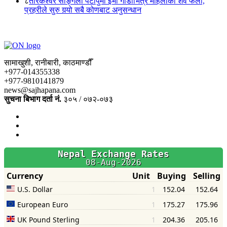
८
तारकेश्वर साङ्गला पटापुमा ईभी गाडीभित्र महिलाको शव फेला,
प्रहरीले सुरु गर्‍यो सबै कोणबाट अनुसन्धान
सामाखुशी, रानीबारी, काठमाण्डौँ
+977-014355338
+977-9810141879
news@sajhapana.com
सुचना बिभाग दर्ता नं.
३०५ / ०७२-०७३