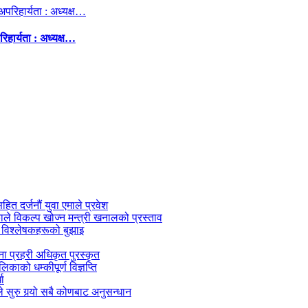
िहार्यता : अध्यक्ष…
सहित दर्जनौं युवा एमाले प्रवेश
काले विकल्प खोज्न मन्त्री खनालको प्रस्ताव
 विश्लेषकहरूको बुझाइ
जना प्रहरी अधिकृत पुरस्कृत
काको धम्कीपूर्ण विज्ञप्ति
धा
 सुरु गर्‍यो सबै कोणबाट अनुसन्धान