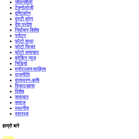
जीवनशैली
टेक्नोलोजी
दृष्टिकोण
दृस्टी कोण
देश परदेश
निर्वाचन बिशेष
पर्यटन
फोटो कथा
फोटो फिचर
फोटो समाचार
ब्रेकिंग न्युज
भिडियो
मनोरञ्जन/साहित्य
राजनीति
वातावरण-कृषि
विचार/बहस
विशेष
समाचार
समाज
स्थानीय
स्वास्थ्य
हाम्रो बारे
अध्यक्ष