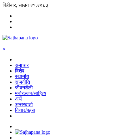
बिहीबार, साउन २१,२०८३
×
समाचार
विशेष
स्थानीय
राजनीति
जीवनशैली
मनोरञ्जन/साहित्य
अर्थ
अन्तरवार्ता
विचार/बहस