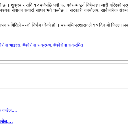
छ । शुक्रबार राति १२ बजेपछि भदौ १८ गतेसम्म पूर्ण निषेधाज्ञा जारी गरिएको प्रम
ावश्यक सेवाका सवारी साधन भने चल्नेछ । सरकारी कार्यालय, सार्वजनिक संस्था
ापन समितिले यस्तो निर्णय गरेको हो । यसअघि प्रशासनले १० दिन यो जिल्ला 
ोरोना भाइरस
,
#कोरोना संक्रमण
,
#कोरोना संक्रमित
कंडेल,…