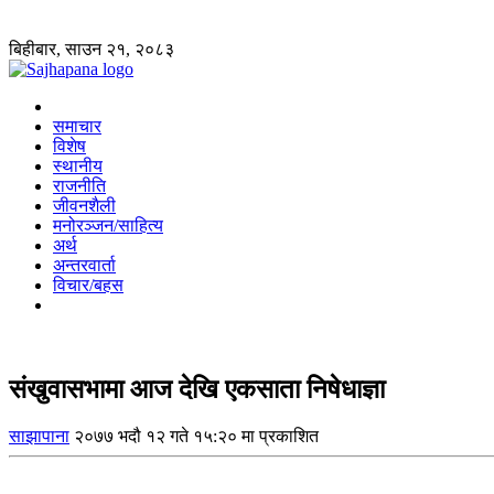
बिहीबार, साउन २१, २०८३
समाचार
विशेष
स्थानीय
राजनीति
जीवनशैली
मनोरञ्जन/साहित्य
अर्थ
अन्तरवार्ता
विचार/बहस
संखुवासभामा आज देखि एकसाता निषेधाज्ञा
साझापाना
२०७७ भदौ १२ गते १५:२० मा प्रकाशित