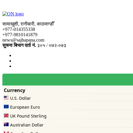
सामाखुशी, रानीबारी, काठमाण्डौँ
+977-014355338
+977-9810141879
news@sajhapana.com
सुचना बिभाग दर्ता नं.
३०५ / ०७२-०७३