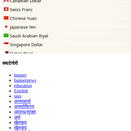
क्याटेगोरी
banner
bannernews
education
English
tags
अन्तरवार्ता
अन्तर्राष्ट्रिय
अपराध/सुरक्षा
अर्थ
खेलकुद
खेलकुद