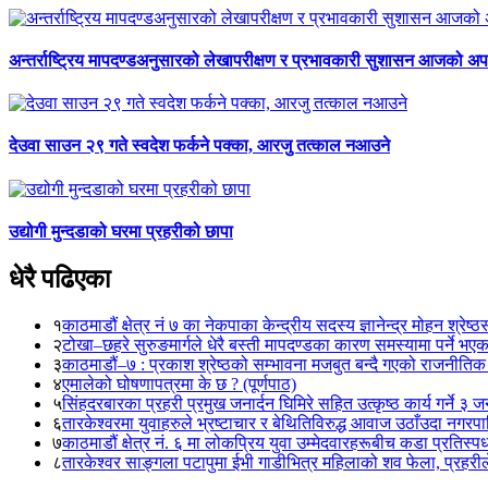
अन्तर्राष्ट्रिय मापदण्डअनुसारको लेखापरीक्षण र प्रभावकारी सुशासन आजको अपर
देउवा साउन २९ गते स्वदेश फर्कने पक्का, आरजु तत्काल नआउने
उद्योगी मुन्दडाको घरमा प्रहरीको छापा
धेरै पढिएका
१
काठमाडौं क्षेत्र नं ७ का नेकपाका केन्द्रीय सदस्य ज्ञानेन्द्र मोहन श्रेष्ठ
२
टोखा–छहरे सुरुङमार्गले धेरै बस्ती मापदण्डका कारण समस्यामा पर्ने भए
३
काठमाडौं–७ : प्रकाश श्रेष्ठको सम्भावना मजबुत बन्दै गएको राजनीतिक
४
एमालेको घोषणापत्रमा के छ ? (पूर्णपाठ)
५
सिंहदरबारका प्रहरी प्रमुख जनार्दन घिमिरे सहित उत्कृष्ठ कार्य गर्ने ३ 
६
तारकेश्वरमा युवाहरुले भ्रष्टाचार र बेथितिविरुद्ध आवाज उठाँउदा नगरपालि
७
काठमाडौं क्षेत्र नं. ६ मा लोकप्रिय युवा उम्मेदवारहरूबीच कडा प्रतिस्पर्
८
तारकेश्वर साङ्गला पटापुमा ईभी गाडीभित्र महिलाको शव फेला, प्रहरीले