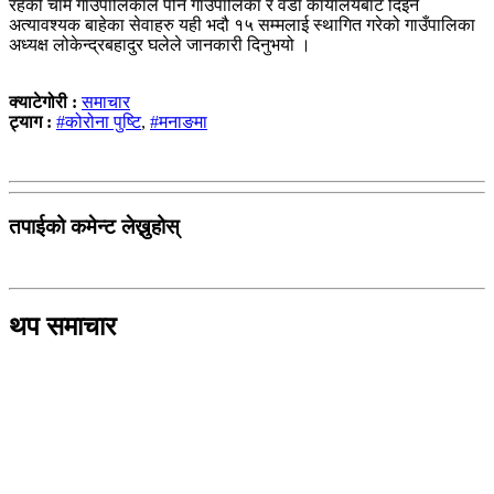
रहेको चामे गाउँपालिकाले पनि गाउँपालिका र वडा कार्यालयबाट दिइने
अत्यावश्यक बाहेका सेवाहरु यही भदौ १५ सम्मलाई स्थागित गरेको गाउँपालिका
अध्यक्ष लोकेन्द्रबहादुर घलेले जानकारी दिनुभयो ।
क्याटेगोरी :
समाचार
ट्याग :
#कोरोना पुष्टि
,
#मनाङमा
तपाईको कमेन्ट लेख्नुहोस्
थप समाचार