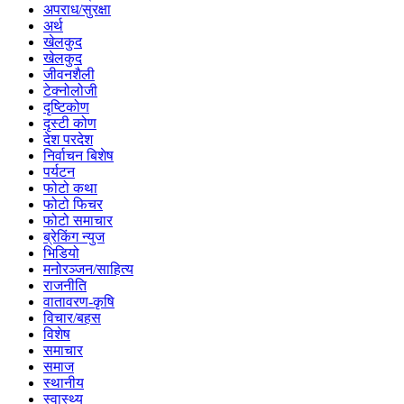
अपराध/सुरक्षा
अर्थ
खेलकुद
खेलकुद
जीवनशैली
टेक्नोलोजी
दृष्टिकोण
दृस्टी कोण
देश परदेश
निर्वाचन बिशेष
पर्यटन
फोटो कथा
फोटो फिचर
फोटो समाचार
ब्रेकिंग न्युज
भिडियो
मनोरञ्जन/साहित्य
राजनीति
वातावरण-कृषि
विचार/बहस
विशेष
समाचार
समाज
स्थानीय
स्वास्थ्य