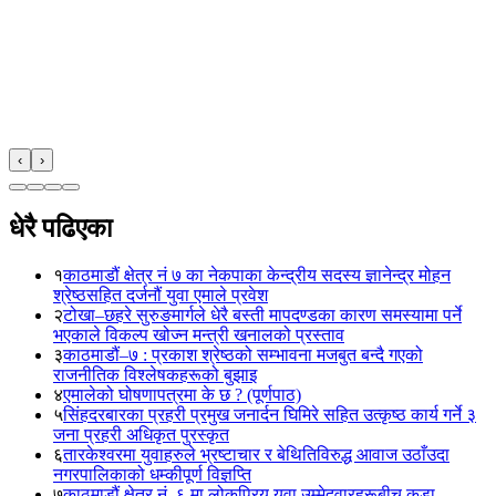
‹
›
धेरै पढिएका
१
काठमाडौं क्षेत्र नं ७ का नेकपाका केन्द्रीय सदस्य ज्ञानेन्द्र मोहन
श्रेष्ठसहित दर्जनौं युवा एमाले प्रवेश
२
टोखा–छहरे सुरुङमार्गले धेरै बस्ती मापदण्डका कारण समस्यामा पर्ने
भएकाले विकल्प खोज्न मन्त्री खनालको प्रस्ताव
३
काठमाडौं–७ : प्रकाश श्रेष्ठको सम्भावना मजबुत बन्दै गएको
राजनीतिक विश्लेषकहरूको बुझाइ
४
एमालेको घोषणापत्रमा के छ ? (पूर्णपाठ)
५
सिंहदरबारका प्रहरी प्रमुख जनार्दन घिमिरे सहित उत्कृष्ठ कार्य गर्ने ३
जना प्रहरी अधिकृत पुरस्कृत
६
तारकेश्वरमा युवाहरुले भ्रष्टाचार र बेथितिविरुद्ध आवाज उठाँउदा
नगरपालिकाको धम्कीपूर्ण विज्ञप्ति
७
काठमाडौं क्षेत्र नं. ६ मा लोकप्रिय युवा उम्मेदवारहरूबीच कडा