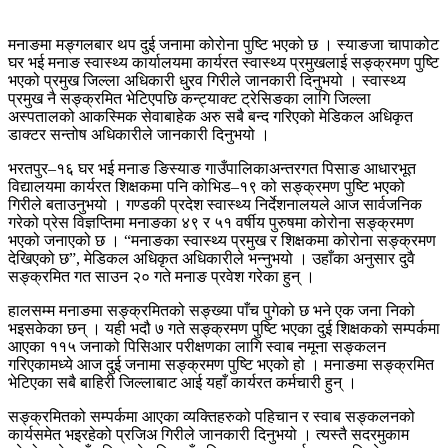
मनाङमा मङ्गलबार थप दुई जनामा कोरोना पुष्टि भएको छ । स्याङजा चापाकोट
घर भई मनाङ स्वास्थ्य कार्यालयमा कार्यरत स्वास्थ्य प्रमुखलाई सङ्क्रमण पुष्टि
भएको प्रमुख जिल्ला अधिकारी धु्रव गिरीले जानकारी दिनुभयो । स्वास्थ्य
प्रमुख नै सङ्क्रमित भेटिएपछि कन्ट्याक्ट ट्रेसिङका लागि जिल्ला
अस्पतालको आकस्मिक सेवाबाहेक अरु सबै बन्द गरिएको मेडिकल अधिकृत
डाक्टर सन्तोष अधिकारीले जानकारी दिनुभयो ।
भरतपुर–१६ घर भई मनाङ ङिस्याङ गाउँपालिकाअन्तरगत पिसाङ आधारभूत
विद्यालयमा कार्यरत शिक्षकमा पनि कोभिड–१९ को सङ्क्रमण पुष्टि भएको
गिरीले बताउनुभयो । गण्डकी प्रदेश स्वास्थ्य निर्देशनालयले आज सार्वजनिक
गरेको प्रेस विज्ञप्तिमा मनाङका ४९ र ५१ वर्षीय पुरुषमा कोरोना सङ्क्रमण
भएको जनाएको छ । “मनाङका स्वास्थ्य प्रमुख र शिक्षकमा कोरोना सङ्क्रमण
देखिएको छ”, मेडिकल अधिकृत अधिकारीले भन्नुभयो । उहाँका अनुसार दुवै
सङ्क्रमित गत साउन २० गते मनाङ प्रवेश गरेका हुन् ।
हालसम्म मनाङमा सङ्क्रमितको सङ्ख्या पाँच पुगेको छ भने एक जना निको
भइसकेका छन् । यही भदौ ७ गते सङ्क्रमण पुष्टि भएका दुई शिक्षकको सम्पर्कमा
आएका ११५ जनाको पिसिआर परीक्षणका लागि स्वाब नमूना सङ्कलन
गरिएकामध्ये आज दुई जनामा सङ्क्रमण पुष्टि भएको हो । मनाङमा सङ्क्रमित
भेटिएका सबै बाहिरी जिल्लाबाट आई यहाँ कार्यरत कर्मचारी हुन् ।
सङ्क्रमितको सम्पर्कमा आएका व्यक्तिहरुको पहिचान र स्वाब सङ्कलनको
कार्यसमेत भइरहेको प्रजिअ गिरीले जानकारी दिनुभयो । त्यस्तै सदरमुकाम