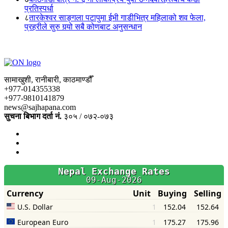
प्रतिस्पर्धा
८
तारकेश्वर साङ्गला पटापुमा ईभी गाडीभित्र महिलाको शव फेला,
प्रहरीले सुरु गर्‍यो सबै कोणबाट अनुसन्धान
सामाखुशी, रानीबारी, काठमाण्डौँ
+977-014355338
+977-9810141879
news@sajhapana.com
सुचना बिभाग दर्ता नं.
३०५ / ०७२-०७३