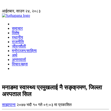
आईतबार, साउन २४, २०८३
समाचार
विशेष
स्थानीय
राजनीति
जीवनशैली
मनोरञ्जन/साहित्य
अर्थ
अन्तरवार्ता
विचार/बहस
मनाङमा स्वास्थ्य प्रमुखलाई नै सङ्क्रमण, जिल्ला
अस्पताल सिल
साझापाना
२०७७ भदौ १० गते ०९:०३ मा प्रकाशित