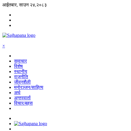
आईतबार, साउन २४,२०८३
×
समाचार
विशेष
स्थानीय
राजनीति
जीवनशैली
मनोरञ्जन/साहित्य
अर्थ
अन्तरवार्ता
विचार/बहस