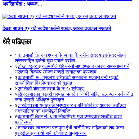
अपरिहार्यता : अध्यक्ष…
देउवा साउन २९ गते स्वदेश फर्कने पक्का, आरजु तत्काल नआउने
धेरै पढिएका
१
काठमाडौं क्षेत्र नं ७ का नेकपाका केन्द्रीय सदस्य ज्ञानेन्द्र मोहन
श्रेष्ठसहित दर्जनौं युवा एमाले प्रवेश
२
टोखा–छहरे सुरुङमार्गले धेरै बस्ती मापदण्डका कारण समस्यामा पर्ने
भएकाले विकल्प खोज्न मन्त्री खनालको प्रस्ताव
३
काठमाडौं–७ : प्रकाश श्रेष्ठको सम्भावना मजबुत बन्दै गएको
राजनीतिक विश्लेषकहरूको बुझाइ
४
एमालेको घोषणापत्रमा के छ ? (पूर्णपाठ)
५
सिंहदरबारका प्रहरी प्रमुख जनार्दन घिमिरे सहित उत्कृष्ठ कार्य गर्ने ३
जना प्रहरी अधिकृत पुरस्कृत
६
तारकेश्वरमा युवाहरुले भ्रष्टाचार र बेथितिविरुद्ध आवाज उठाँउदा
नगरपालिकाको धम्कीपूर्ण विज्ञप्ति
७
काठमाडौं क्षेत्र नं. ६ मा लोकप्रिय युवा उम्मेदवारहरूबीच कडा
प्रतिस्पर्धा
८
तारकेश्वर साङ्गला पटापुमा ईभी गाडीभित्र महिलाको शव फेला,
प्रहरीले सुरु गर्‍यो सबै कोणबाट अनुसन्धान