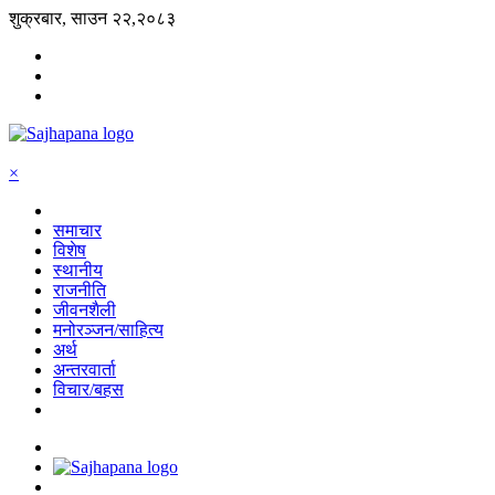
शुक्रबार, साउन २२,२०८३
×
समाचार
विशेष
स्थानीय
राजनीति
जीवनशैली
मनोरञ्जन/साहित्य
अर्थ
अन्तरवार्ता
विचार/बहस