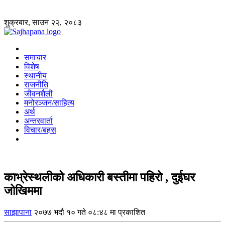
शुक्रबार, साउन २२, २०८३
समाचार
विशेष
स्थानीय
राजनीति
जीवनशैली
मनोरञ्जन/साहित्य
अर्थ
अन्तरवार्ता
विचार/बहस
काभ्रेस्थलीको अधिकारी बस्तीमा पहिरो , दुईघर
जोखिममा
साझापाना
२०७७ भदौ १० गते ०८:४८ मा प्रकाशित