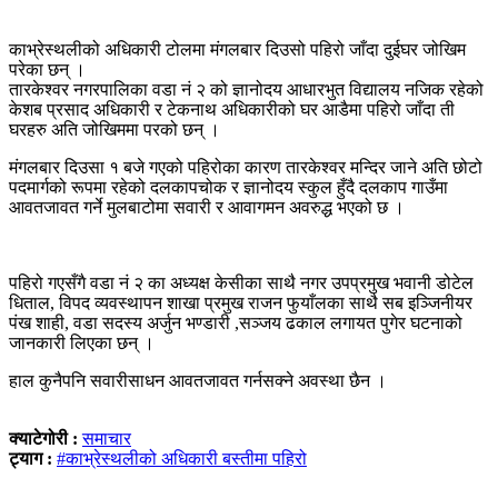
काभ्रेस्थलीको अधिकारी टोलमा मंगलबार दिउसो पहिरो जाँदा दुईघर जोखिम
परेका छन् ।
तारकेश्वर नगरपालिका वडा नं २ को ज्ञानोदय आधारभुत विद्यालय नजिक रहेको
केशब प्रसाद अधिकारी र टेकनाथ अधिकारीको घर आडैमा पहिरो जाँदा ती
घरहरु अति जोखिममा परको छन् ।
मंगलबार दिउसा १ बजे गएको पहिरोका कारण तारकेश्वर मन्दिर जाने अति छोटो
पदमार्गको रूपमा रहेको दलकापचोक र ज्ञानोदय स्कुल हुँदै दलकाप गाउँमा
आवतजावत गर्ने मुलबाटोमा सवारी र आवागमन अवरुद्ध भएको छ ।
पहिरो गएसँगै वडा नं २ का अध्यक्ष केसीका साथै नगर उपप्रमुख भवानी डोटेल
धिताल, विपद व्यवस्थापन शाखा प्रमुख राजन फुयाँलका साथै सब इञ्जिनीयर
पंख शाही, वडा सदस्य अर्जुन भण्डारी ,सञ्जय ढकाल लगायत पुगेर घटनाको
जानकारी लिएका छन् ।
हाल कुनैपनि सवारीसाधन आवतजावत गर्नसक्ने अवस्था छैन ।
क्याटेगोरी :
समाचार
ट्याग :
#काभ्रेस्थलीको अधिकारी बस्तीमा पहिरो