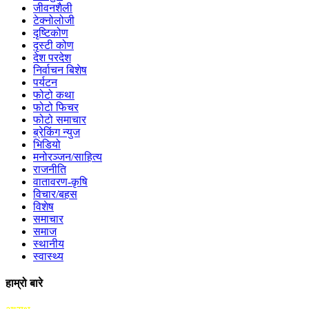
जीवनशैली
टेक्नोलोजी
दृष्टिकोण
दृस्टी कोण
देश परदेश
निर्वाचन बिशेष
पर्यटन
फोटो कथा
फोटो फिचर
फोटो समाचार
ब्रेकिंग न्युज
भिडियो
मनोरञ्जन/साहित्य
राजनीति
वातावरण-कृषि
विचार/बहस
विशेष
समाचार
समाज
स्थानीय
स्वास्थ्य
हाम्रो बारे