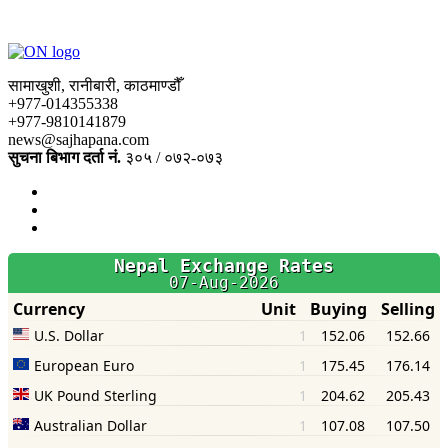
सामाखुशी, रानीबारी, काठमाण्डौँ
+977-014355338
+977-9810141879
news@sajhapana.com
सुचना बिभाग दर्ता नं.
३०५ / ०७२-०७३