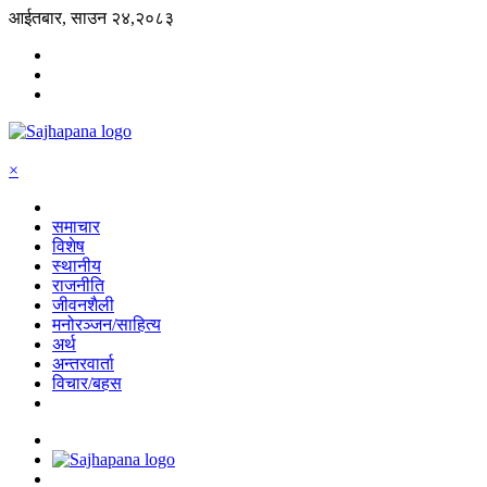
आईतबार, साउन २४,२०८३
×
समाचार
विशेष
स्थानीय
राजनीति
जीवनशैली
मनोरञ्जन/साहित्य
अर्थ
अन्तरवार्ता
विचार/बहस