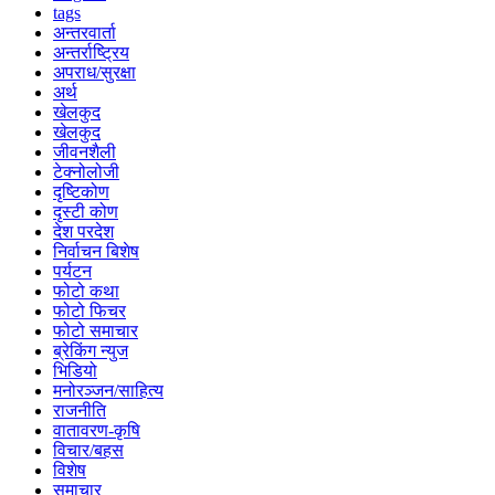
tags
अन्तरवार्ता
अन्तर्राष्ट्रिय
अपराध/सुरक्षा
अर्थ
खेलकुद
खेलकुद
जीवनशैली
टेक्नोलोजी
दृष्टिकोण
दृस्टी कोण
देश परदेश
निर्वाचन बिशेष
पर्यटन
फोटो कथा
फोटो फिचर
फोटो समाचार
ब्रेकिंग न्युज
भिडियो
मनोरञ्जन/साहित्य
राजनीति
वातावरण-कृषि
विचार/बहस
विशेष
समाचार