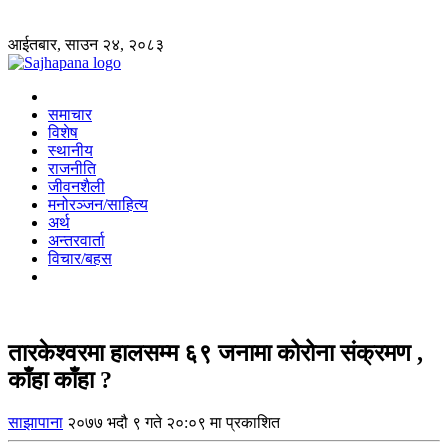
आईतबार, साउन २४, २०८३
समाचार
विशेष
स्थानीय
राजनीति
जीवनशैली
मनोरञ्जन/साहित्य
अर्थ
अन्तरवार्ता
विचार/बहस
तारकेश्वरमा हालसम्म ६९ जनामा कोरोना संक्रमण ,
काँहा काँहा ?
साझापाना
२०७७ भदौ ९ गते २०:०९ मा प्रकाशित