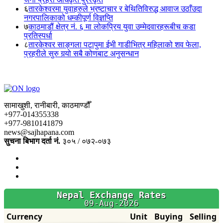
६
तारकेश्वरमा युवाहरुले भ्रष्टाचार र बेथितिविरुद्ध आवाज उठाँउदा
नगरपालिकाको धम्कीपूर्ण विज्ञप्ति
७
काठमाडौं क्षेत्र नं. ६ मा लोकप्रिय युवा उम्मेदवारहरूबीच कडा
प्रतिस्पर्धा
८
तारकेश्वर साङ्गला पटापुमा ईभी गाडीभित्र महिलाको शव फेला,
प्रहरीले सुरु गर्‍यो सबै कोणबाट अनुसन्धान
सामाखुशी, रानीबारी, काठमाण्डौँ
+977-014355338
+977-9810141879
news@sajhapana.com
सुचना बिभाग दर्ता नं.
३०५ / ०७२-०७३