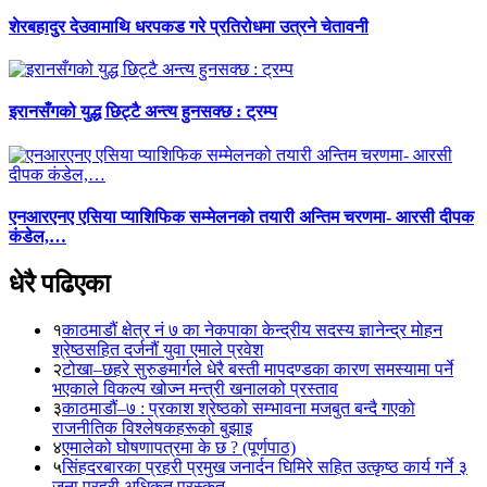
शेरबहादुर देउवामाथि धरपकड गरे प्रतिरोधमा उत्रने चेतावनी
इरानसँगको युद्ध छिट्टै अन्त्य हुनसक्छ : ट्रम्प
एनआरएनए एसिया प्याशिफिक सम्मेलनको तयारी अन्तिम चरणमा- आरसी दीपक
कंडेल,…
धेरै पढिएका
१
काठमाडौं क्षेत्र नं ७ का नेकपाका केन्द्रीय सदस्य ज्ञानेन्द्र मोहन
श्रेष्ठसहित दर्जनौं युवा एमाले प्रवेश
२
टोखा–छहरे सुरुङमार्गले धेरै बस्ती मापदण्डका कारण समस्यामा पर्ने
भएकाले विकल्प खोज्न मन्त्री खनालको प्रस्ताव
३
काठमाडौं–७ : प्रकाश श्रेष्ठको सम्भावना मजबुत बन्दै गएको
राजनीतिक विश्लेषकहरूको बुझाइ
४
एमालेको घोषणापत्रमा के छ ? (पूर्णपाठ)
५
सिंहदरबारका प्रहरी प्रमुख जनार्दन घिमिरे सहित उत्कृष्ठ कार्य गर्ने ३
जना प्रहरी अधिकृत पुरस्कृत