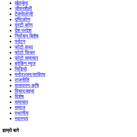
खेलकुद
जीवनशैली
टेक्नोलोजी
दृष्टिकोण
दृस्टी कोण
देश परदेश
निर्वाचन बिशेष
पर्यटन
फोटो कथा
फोटो फिचर
फोटो समाचार
ब्रेकिंग न्युज
भिडियो
मनोरञ्जन/साहित्य
राजनीति
वातावरण-कृषि
विचार/बहस
विशेष
समाचार
समाज
स्थानीय
स्वास्थ्य
हाम्रो बारे