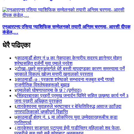
एनआरएनए एसिया प्याशिफिक सम्मेलनको तयारी अन्तिम चरणमा- आरसी दीपक
कंडेल,…
धेरै पढिएका
१
काठमाडौं क्षेत्र नं ७ का नेकपाका केन्द्रीय सदस्य ज्ञानेन्द्र मोहन
श्रेष्ठसहित दर्जनौं युवा एमाले प्रवेश
२
टोखा–छहरे सुरुङमार्गले धेरै बस्ती मापदण्डका कारण समस्यामा पर्ने
भएकाले विकल्प खोज्न मन्त्री खनालको प्रस्ताव
३
काठमाडौं–७ : प्रकाश श्रेष्ठको सम्भावना मजबुत बन्दै गएको
राजनीतिक विश्लेषकहरूको बुझाइ
४
एमालेको घोषणापत्रमा के छ ? (पूर्णपाठ)
५
सिंहदरबारका प्रहरी प्रमुख जनार्दन घिमिरे सहित उत्कृष्ठ कार्य गर्ने ३
जना प्रहरी अधिकृत पुरस्कृत
६
तारकेश्वरमा युवाहरुले भ्रष्टाचार र बेथितिविरुद्ध आवाज उठाँउदा
नगरपालिकाको धम्कीपूर्ण विज्ञप्ति
७
काठमाडौं क्षेत्र नं. ६ मा लोकप्रिय युवा उम्मेदवारहरूबीच कडा
प्रतिस्पर्धा
८
तारकेश्वर साङ्गला पटापुमा ईभी गाडीभित्र महिलाको शव फेला,
प्रहरीले सुरु गर्‍यो सबै कोणबाट अनुसन्धान