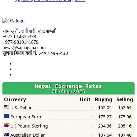
सामाखुशी, रानीबारी, काठमाण्डौँ
+977-014355338
+977-9810141879
news@sajhapana.com
सुचना बिभाग दर्ता नं.
३०५ / ०७२-०७३