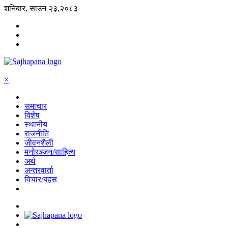
शनिबार, साउन २३,२०८३
×
समाचार
विशेष
स्थानीय
राजनीति
जीवनशैली
मनोरञ्जन/साहित्य
अर्थ
अन्तरवार्ता
विचार/बहस