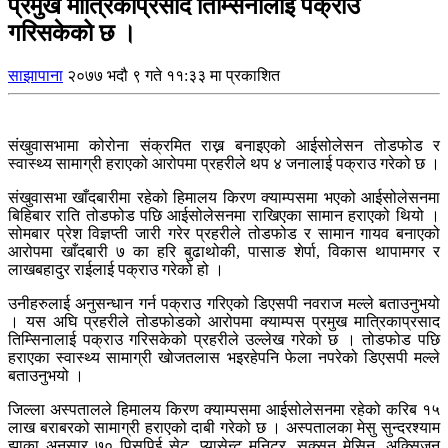
प्रमुख मात्रिकाप्रसाद तिम्सिनालाई पक्राउ
गरिसकेको छ ।
साझापाना
२०७७ भदौ ९ गते ११:३३ मा प्रकाशित
संखुवासभामा कोरोना संक्रमित राख्न बनाइएको आईसोलेसन तोडफोड र
स्वास्थ्य सामाग्री हराएको आरोपमा प्रहरीले थप ४ जनालाई पक्राउ गरेको छ ।
संखुवासभा खाँदबारीमा रहेको हिमालय किरण क्याम्पसमा भएको आईसोलेसनमा
बिहिबार राति तोडफोड पछि आईसोलेसनमा राखिएका सामान हराएको थियो ।
सोमबार प्रेश विज्ञप्ती जारी गरेर प्रहरीले तोडफोड र सामान गायव बनाएको
आरोपमा खाँदबारी ७ का हरि बुढाथोकी, पासाङ शेर्पा, विकास थापामगर र
लाखबहादुर राईलाई पक्राउ गरेको हो ।
उनीहरुलाई अनुसन्धान गर्न पक्राउ गरिएको डिएसपी नवराज मल्ले बताउनुभयो
। यस अघि प्रहरीले तोडफोडको आरोपमा क्याम्पस प्रमुख मात्रिकाप्रसाद
तिम्सिनालाई पक्राउ गरिसकेको प्रहरीले उल्लेख गरेको छ । तोडफोड पछि
हराएका स्वास्थ्य सामाग्री खोजतलास भइरहेपनि फेला नपरेको डिएसपी मल्ले
बताउनुभयो ।
जिल्ला अस्पतालले हिमालय किरण क्याम्पसमा आईसोलेसनमा रहेको करिब १५
लाख बराबरको सामाग्री हराएको दाबी गरेको छ । अस्पतालका मेसु सुन्दरश्याम
झाका अनुसार ७० पिसपिई सेट, प्यासेन्ट मनिटर, सक्सन मेसिन, अक्सिजन