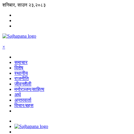
शनिबार, साउन २३,२०८३
×
समाचार
विशेष
स्थानीय
राजनीति
जीवनशैली
मनोरञ्जन/साहित्य
अर्थ
अन्तरवार्ता
विचार/बहस