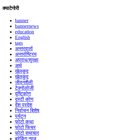
क्याटेगोरी
banner
bannernews
education
English
tags
अन्तरवार्ता
अन्तर्राष्ट्रिय
अपराध/सुरक्षा
अर्थ
खेलकुद
खेलकुद
जीवनशैली
टेक्नोलोजी
दृष्टिकोण
दृस्टी कोण
देश परदेश
निर्वाचन बिशेष
पर्यटन
फोटो कथा
फोटो फिचर
फोटो समाचार
ब्रेकिंग न्युज