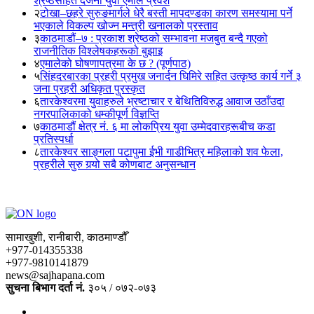
श्रेष्ठसहित दर्जनौं युवा एमाले प्रवेश
२
टोखा–छहरे सुरुङमार्गले धेरै बस्ती मापदण्डका कारण समस्यामा पर्ने
भएकाले विकल्प खोज्न मन्त्री खनालको प्रस्ताव
३
काठमाडौं–७ : प्रकाश श्रेष्ठको सम्भावना मजबुत बन्दै गएको
राजनीतिक विश्लेषकहरूको बुझाइ
४
एमालेको घोषणापत्रमा के छ ? (पूर्णपाठ)
५
सिंहदरबारका प्रहरी प्रमुख जनार्दन घिमिरे सहित उत्कृष्ठ कार्य गर्ने ३
जना प्रहरी अधिकृत पुरस्कृत
६
तारकेश्वरमा युवाहरुले भ्रष्टाचार र बेथितिविरुद्ध आवाज उठाँउदा
नगरपालिकाको धम्कीपूर्ण विज्ञप्ति
७
काठमाडौं क्षेत्र नं. ६ मा लोकप्रिय युवा उम्मेदवारहरूबीच कडा
प्रतिस्पर्धा
८
तारकेश्वर साङ्गला पटापुमा ईभी गाडीभित्र महिलाको शव फेला,
प्रहरीले सुरु गर्‍यो सबै कोणबाट अनुसन्धान
सामाखुशी, रानीबारी, काठमाण्डौँ
+977-014355338
+977-9810141879
news@sajhapana.com
सुचना बिभाग दर्ता नं.
३०५ / ०७२-०७३