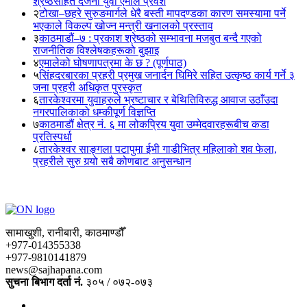
श्रेष्ठसहित दर्जनौं युवा एमाले प्रवेश
२
टोखा–छहरे सुरुङमार्गले धेरै बस्ती मापदण्डका कारण समस्यामा पर्ने
भएकाले विकल्प खोज्न मन्त्री खनालको प्रस्ताव
३
काठमाडौं–७ : प्रकाश श्रेष्ठको सम्भावना मजबुत बन्दै गएको
राजनीतिक विश्लेषकहरूको बुझाइ
४
एमालेको घोषणापत्रमा के छ ? (पूर्णपाठ)
५
सिंहदरबारका प्रहरी प्रमुख जनार्दन घिमिरे सहित उत्कृष्ठ कार्य गर्ने ३
जना प्रहरी अधिकृत पुरस्कृत
६
तारकेश्वरमा युवाहरुले भ्रष्टाचार र बेथितिविरुद्ध आवाज उठाँउदा
नगरपालिकाको धम्कीपूर्ण विज्ञप्ति
७
काठमाडौं क्षेत्र नं. ६ मा लोकप्रिय युवा उम्मेदवारहरूबीच कडा
प्रतिस्पर्धा
८
तारकेश्वर साङ्गला पटापुमा ईभी गाडीभित्र महिलाको शव फेला,
प्रहरीले सुरु गर्‍यो सबै कोणबाट अनुसन्धान
सामाखुशी, रानीबारी, काठमाण्डौँ
+977-014355338
+977-9810141879
news@sajhapana.com
सुचना बिभाग दर्ता नं.
३०५ / ०७२-०७३