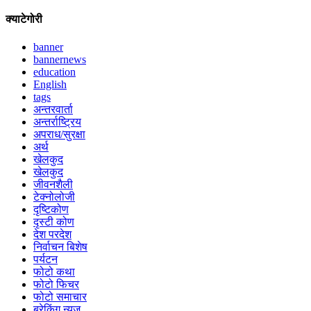
क्याटेगोरी
banner
bannernews
education
English
tags
अन्तरवार्ता
अन्तर्राष्ट्रिय
अपराध/सुरक्षा
अर्थ
खेलकुद
खेलकुद
जीवनशैली
टेक्नोलोजी
दृष्टिकोण
दृस्टी कोण
देश परदेश
निर्वाचन बिशेष
पर्यटन
फोटो कथा
फोटो फिचर
फोटो समाचार
ब्रेकिंग न्युज