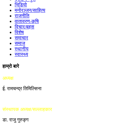
भिडियो
मनोरञ्जन/साहित्य
राजनीति
वातावरण-कृषि
विचार/बहस
विशेष
समाचार
समाज
स्थानीय
स्वास्थ्य
हाम्रो बारे
अध्यक्ष
ई. रामचन्द्र तिमिल्सिना
संस्थापक अध्यक्ष/सल्लाहकार
डा. राजु गुरुङ्ग