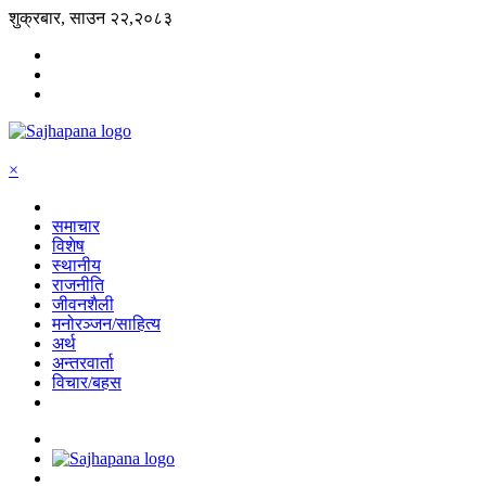
शुक्रबार, साउन २२,२०८३
×
समाचार
विशेष
स्थानीय
राजनीति
जीवनशैली
मनोरञ्जन/साहित्य
अर्थ
अन्तरवार्ता
विचार/बहस