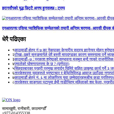
इरानसँगको युद्ध छिट्टै अन्त्य हुनसक्छ : ट्रम्प
एनआरएनए एसिया प्याशिफिक सम्मेलनको तयारी अन्तिम चरणमा- आरसी दीपक 
धेरै पढिएका
१
काठमाडौं क्षेत्र नं ७ का नेकपाका केन्द्रीय सदस्य ज्ञानेन्द्र मोहन श्रेष्ठ
२
टोखा–छहरे सुरुङमार्गले धेरै बस्ती मापदण्डका कारण समस्यामा पर्ने भए
३
काठमाडौं–७ : प्रकाश श्रेष्ठको सम्भावना मजबुत बन्दै गएको राजनीतिक
४
एमालेको घोषणापत्रमा के छ ? (पूर्णपाठ)
५
सिंहदरबारका प्रहरी प्रमुख जनार्दन घिमिरे सहित उत्कृष्ठ कार्य गर्ने ३ 
६
तारकेश्वरमा युवाहरुले भ्रष्टाचार र बेथितिविरुद्ध आवाज उठाँउदा नगरपालि
७
काठमाडौं क्षेत्र नं. ६ मा लोकप्रिय युवा उम्मेदवारहरूबीच कडा प्रतिस्पर्
८
तारकेश्वर साङ्गला पटापुमा ईभी गाडीभित्र महिलाको शव फेला, प्रहरीले
सामाखुशी, रानीबारी, काठमाण्डौँ
+977-014355338