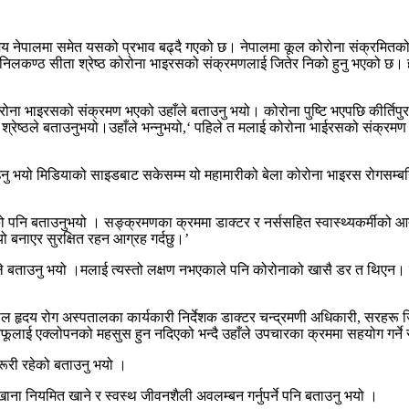
समय नेपालमा समेत यसको प्रभाव बढ्दै गएको छ। नेपालमा कूल कोरोना संक्रमितको 
ढानिलकण्ठ सीता श्रेष्ठ कोरोना भाइरसको संक्रमणलाई जितेर निको हुनु भएको छ। 
ोना भाइरसको संक्रमण भएको उहाँले बताउनु भयो। कोरोना पुष्टि भएपछि कीर्तिपुर
ता श्रेष्ठले बताउनुभयो।उहाँले भन्नुभयो,‘ पहिले त मलाई कोरोना भाईरसको संक्रमण 
ताउनु भयो मिडियाको साइडबाट सकेसम्म यो महामारीको बेला कोरोना भाइरस रोगसम्ब
ेखाएको पनि बताउनुभयो । सङ्क्रमणका क्रममा डाक्टर र नर्ससहित स्वास्थ्यकर्मीक
 बनाएर सुरक्षित रहन आग्रह गर्दछु।’
बताउनु भयो ।मलाई त्यस्तो लक्षण नभएकाले पनि कोरोनाको खासै डर त थिएन। तर
 हृदय रोग अस्पतालका कार्यकारी निर्देशक डाक्टर चन्द्रमणी अधिकारी, सरहरू जित
मा आफूलाई एक्लोपनको महसुस हुन नदिएको भन्दै उहाँले उपचारका क्रममा सहयोग गर्न
रूरी रहेको बताउनु भयो ।
ाना नियमित खाने र स्वस्थ जीवनशैली अवलम्बन गर्नुपर्ने पनि बताउनु भयो ।