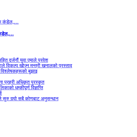
कंडेल,…
सहित दर्जनौं युवा एमाले प्रवेश
काले विकल्प खोज्न मन्त्री खनालको प्रस्ताव
 विश्लेषकहरूको बुझाइ
जना प्रहरी अधिकृत पुरस्कृत
काको धम्कीपूर्ण विज्ञप्ति
धा
 सुरु गर्‍यो सबै कोणबाट अनुसन्धान