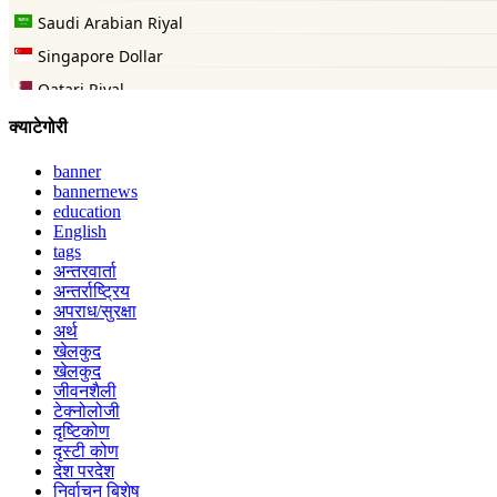
क्याटेगोरी
banner
bannernews
education
English
tags
अन्तरवार्ता
अन्तर्राष्ट्रिय
अपराध/सुरक्षा
अर्थ
खेलकुद
खेलकुद
जीवनशैली
टेक्नोलोजी
दृष्टिकोण
दृस्टी कोण
देश परदेश
निर्वाचन बिशेष