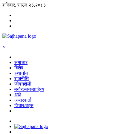
शनिबार, साउन २३,२०८३
×
समाचार
विशेष
स्थानीय
राजनीति
जीवनशैली
मनोरञ्जन/साहित्य
अर्थ
अन्तरवार्ता
विचार/बहस