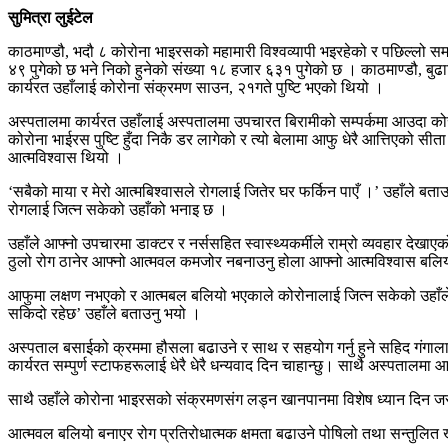
सुमित्रा लुईटेल
काठमाण्डौ, भदौ ८ कोरोना भाइरसको महामारी विश्वव्यापी भइरहेको र पछिल्लो 
४९ पुगेको छ भने निको हुनेको संख्या १८ हजार ६३१ पुगेको छ । काठमाण्डौ, बु
कार्यरत उहाँलाई कोरोना संक्रमण साउन, २१गते पुष्टि भएको थियो ।
अस्पतालमा कार्यरत उहाँलाई अस्पतालमा उपचारत बिरामीको सम्पर्कमा आउदा कोर
कोरोना भाईरस पुष्टि हुँदा निकै डर लागेको र त्यो बेलामा आफु धेरै आत्तिएको सी
आत्मविश्वास थियो ।
‘सबैको माया र मेरो आत्मबिश्वासले रोगलाई जितेर घर फर्किन पाएँ ।’ उहाँले ब
रोगलाई जित्न सकेको उहाँको भनाइ छ ।
उहाँले आफ्नो उपचारमा डाक्टर र नर्ससहित स्वास्थ्यकर्मीले राम्रो व्यवहार द
ठुलो रोग ठानेर आफ्नो आत्मवल कमजोर नबनाउनु होला आफ्नो आत्मविश्वास बलियो
आफुमा लक्षण नभएको र आत्मबल बलियो भएकाले कोरोनालाई जित्न सकेको उहाँले 
सकिदो रहेछ’ उहाँले बताउनु भयो ।
अस्पताल बसाईको क्रममा हौसला बढाउने र साथ र सहयोग गर्नु हुने सहिद गंगालाल
कार्यरत सम्पुर्ण स्टाफहरूलाई धेरै धेरै धन्यवाद दिन चाहान्छु। साथै अस्पताल
साथै उहाँले कोरोना भाइरसको संक्रमणसंग लड्न खानपानमा विशेष ध्यान दिन ज
आत्मवल बलियो बनाएर रोग प्रतिरोधात्मक क्षमता बढाउने पोषिलो तथा सन्तुलित ख