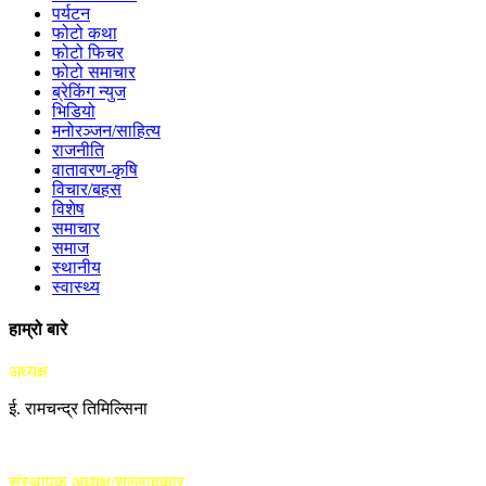
पर्यटन
फोटो कथा
फोटो फिचर
फोटो समाचार
ब्रेकिंग न्युज
भिडियो
मनोरञ्जन/साहित्य
राजनीति
वातावरण-कृषि
विचार/बहस
विशेष
समाचार
समाज
स्थानीय
स्वास्थ्य
हाम्रो बारे
अध्यक्ष
ई. रामचन्द्र तिमिल्सिना
संस्थापक अध्यक्ष/सल्लाहकार