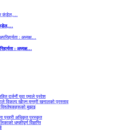
कंडेल,…
िहार्यता : अध्यक्ष…
सहित दर्जनौं युवा एमाले प्रवेश
काले विकल्प खोज्न मन्त्री खनालको प्रस्ताव
 विश्लेषकहरूको बुझाइ
जना प्रहरी अधिकृत पुरस्कृत
काको धम्कीपूर्ण विज्ञप्ति
धा