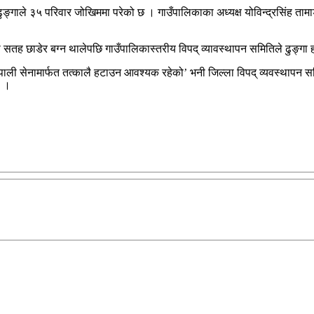
ो ढुङ्गाले ३५ परिवार जोखिममा परेको छ । गाउँपालिकाका अध्यक्ष योविन्द्रसिंह
फ्नो सतह छाडेर बग्न थालेपछि गाउँपालिकास्तरीय विपद् व्यावस्थापन समितिले ढुङ्
ेपाली सेनामार्फत तत्कालै हटाउन आवश्यक रहेको’ भनी जिल्ला विपद् व्यवस्थापन 
ो ।