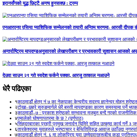
इरानसँगको युद्ध छिट्टै अन्त्य हुनसक्छ : ट्रम्प
एनआरएनए एसिया प्याशिफिक सम्मेलनको तयारी अन्तिम चरणमा- आरसी दीपक 
अन्तर्राष्ट्रिय मापदण्डअनुसारको लेखापरीक्षण र प्रभावकारी सुशासन आजको अपर
देउवा साउन २९ गते स्वदेश फर्कने पक्का, आरजु तत्काल नआउने
धेरै पढिएका
१
काठमाडौं क्षेत्र नं ७ का नेकपाका केन्द्रीय सदस्य ज्ञानेन्द्र मोहन श्रेष्ठ
२
टोखा–छहरे सुरुङमार्गले धेरै बस्ती मापदण्डका कारण समस्यामा पर्ने भए
३
काठमाडौं–७ : प्रकाश श्रेष्ठको सम्भावना मजबुत बन्दै गएको राजनीतिक
४
एमालेको घोषणापत्रमा के छ ? (पूर्णपाठ)
५
सिंहदरबारका प्रहरी प्रमुख जनार्दन घिमिरे सहित उत्कृष्ठ कार्य गर्ने ३ 
६
तारकेश्वरमा युवाहरुले भ्रष्टाचार र बेथितिविरुद्ध आवाज उठाँउदा नगरपालि
७
काठमाडौं क्षेत्र नं. ६ मा लोकप्रिय युवा उम्मेदवारहरूबीच कडा प्रतिस्पर्