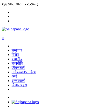
शुक्रबार, साउन २२,२०८३
×
समाचार
विशेष
स्थानीय
राजनीति
जीवनशैली
मनोरञ्जन/साहित्य
अर्थ
अन्तरवार्ता
विचार/बहस