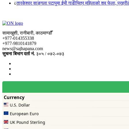
८
तारकेश्वर साङ्गला पटापुमा ईभी गाडीभित्र महिलाको शव फेला, प्रहरीले
सामाखुशी, रानीबारी, काठमाण्डौँ
+977-014355338
+977-9810141879
news@sajhapana.com
सुचना बिभाग दर्ता नं.
३०५ / ०७२-०७३