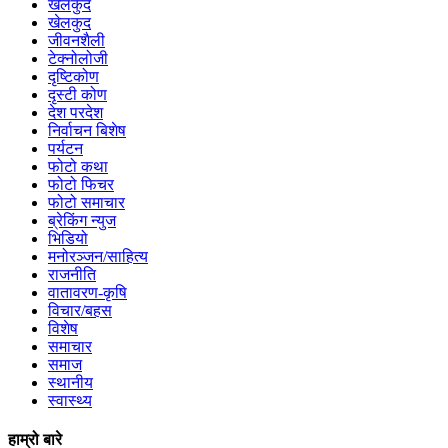
खेलकुद
खेलकुद
जीवनशैली
टेक्नोलोजी
दृष्टिकोण
दृस्टी कोण
देश परदेश
निर्वाचन बिशेष
पर्यटन
फोटो कथा
फोटो फिचर
फोटो समाचार
ब्रेकिंग न्युज
भिडियो
मनोरञ्जन/साहित्य
राजनीति
वातावरण-कृषि
विचार/बहस
विशेष
समाचार
समाज
स्थानीय
स्वास्थ्य
हाम्रो बारे