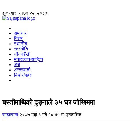
शुक्रबार, साउन २२, २०८३
समाचार
विशेष
स्थानीय
राजनीति
जीवनशैली
मनोरञ्जन/साहित्य
अर्थ
अन्तरवार्ता
विचार/बहस
बस्तीमाथिको ढुङ्गाले ३५ घर जोखिममा
साझापाना
२०७७ भदौ ८ गते १०:४५ मा प्रकाशित