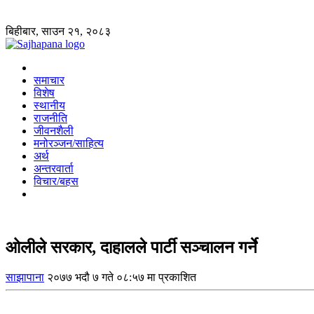
बिहीबार, साउन २१, २०८३
समाचार
विशेष
स्थानीय
राजनीति
जीवनशैली
मनोरञ्जन/साहित्य
अर्थ
अन्तरवार्ता
विचार/बहस
ओलीले सरकार, दाहालले पार्टी सञ्चालन गर्ने
साझापाना
२०७७ भदौ ७ गते ०८:५७ मा प्रकाशित