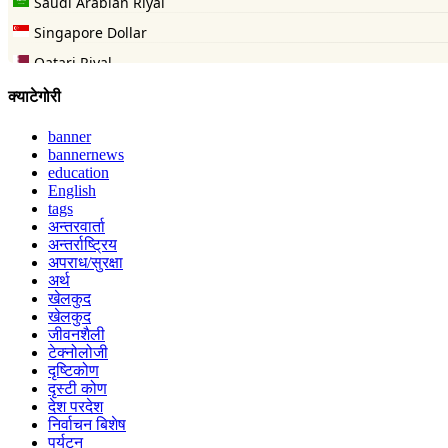
क्याटेगोरी
banner
bannernews
education
English
tags
अन्तरवार्ता
अन्तर्राष्ट्रिय
अपराध/सुरक्षा
अर्थ
खेलकुद
खेलकुद
जीवनशैली
टेक्नोलोजी
दृष्टिकोण
दृस्टी कोण
देश परदेश
निर्वाचन बिशेष
पर्यटन