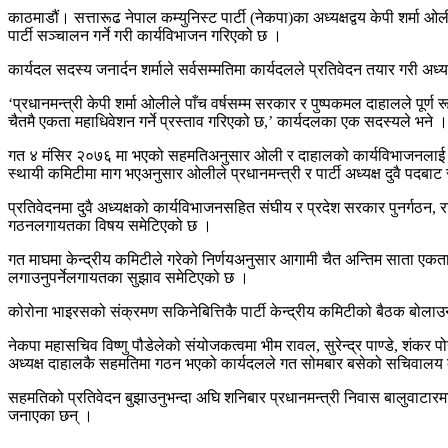
काठमाडौं। सत्तारूढ नेपाल कम्युनिस्ट पार्टी (नेकपा)का अध्यक्षद्वय केपी शर्म
पार्टी सञ्चालन गर्ने गरी कार्यविभाजन गरिएको छ ।
कार्यदल सदस्य जनार्दन शर्माले सर्वसम्मतिमा कार्यदलले प्रतिवेदन तयार गरी
‘प्रधानमन्त्री केपी शर्मा ओलीले पाँच वर्षसम्म सरकार र पुष्पकमल दाहालले पूर्ण
चैतमै एकता महाधिवेशन गर्ने प्रस्ताव गरिएको छ,’ कार्यदलका एक सदस्यले भने ।
गत ४ मंसिर २०७६ मा भएको सहमतिअनुसार ओली र दाहालको कार्यविभाजनलाई पुनव्र
स्थायी कमिटीमा माग भएअनुसार ओलीले प्रधानमन्त्री र पार्टी अध्यक्ष दुवै पदबाट
प्रतिवेदनमा दुवै अध्यक्षको कार्यविभाजनसहित संघीय र प्रदेश सरकार पुनर्गठन,
गठनलगायतका विषय समेटिएको छ ।
गत माघमा केन्द्रीय कमिटीले गरेको निर्णयअनुसार आगामी चैत अन्तिम साता एकता 
लगाउनुपर्नेलगायतका सुझाव समेटिएको छ ।
कोरोना भाइरसको संक्रमण सकिनेबित्तिकै पार्टी केन्द्रीय कमिटीको बैठक बोलाउनु
नेकपा महासचिव विष्णु पौडेलेको संयोजकत्वमा भीम रावल, सुरेन्द्र पाण्डे, शंक
अध्यक्ष दाहालकै सहमतिमा गठन भएको कार्यदलले गत सोमबार बसेको सचिवालय 
सहमतिको प्रतिवेदन बुझाउनुभन्दा अघि शनिबार प्रधानमन्त्री निवास बालुवाटार
जनाएका छन् ।