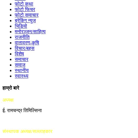
फोटो कथा
फोटो फिचर
फोटो समाचार
ब्रेकिंग न्युज
भिडियो
मनोरञ्जन/साहित्य
राजनीति
वातावरण-कृषि
विचार/बहस
विशेष
समाचार
समाज
स्थानीय
स्वास्थ्य
हाम्रो बारे
अध्यक्ष
ई. रामचन्द्र तिमिल्सिना
संस्थापक अध्यक्ष/सल्लाहकार