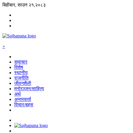
बिहीबार, साउन २१,२०८३
×
समाचार
विशेष
स्थानीय
राजनीति
जीवनशैली
मनोरञ्जन/साहित्य
अर्थ
अन्तरवार्ता
विचार/बहस