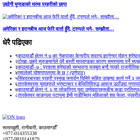
उद्योगी मुन्दडाको घरमा प्रहरीको छापा
अमेरिका र इरानबीच आज फेरि वार्ता हुँदै, ट्रम्पले भने– सम्झौता…
धेरै पढिएका
१
काठमाडौं क्षेत्र नं ७ का नेकपाका केन्द्रीय सदस्य ज्ञानेन्द्र मोहन श्रेष्ठ
२
टोखा–छहरे सुरुङमार्गले धेरै बस्ती मापदण्डका कारण समस्यामा पर्ने भए
३
काठमाडौं–७ : प्रकाश श्रेष्ठको सम्भावना मजबुत बन्दै गएको राजनीतिक
४
एमालेको घोषणापत्रमा के छ ? (पूर्णपाठ)
५
सिंहदरबारका प्रहरी प्रमुख जनार्दन घिमिरे सहित उत्कृष्ठ कार्य गर्ने ३ 
६
तारकेश्वरमा युवाहरुले भ्रष्टाचार र बेथितिविरुद्ध आवाज उठाँउदा नगरपालि
७
काठमाडौं क्षेत्र नं. ६ मा लोकप्रिय युवा उम्मेदवारहरूबीच कडा प्रतिस्पर्
८
तारकेश्वर साङ्गला पटापुमा ईभी गाडीभित्र महिलाको शव फेला, प्रहरीले
सामाखुशी, रानीबारी, काठमाण्डौँ
+977-014355338
+977-9810141879