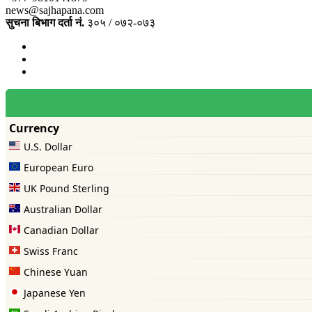
news@sajhapana.com
सुचना बिभाग दर्ता नं.
३०५ / ०७२-०७३