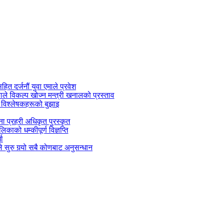
सहित दर्जनौं युवा एमाले प्रवेश
काले विकल्प खोज्न मन्त्री खनालको प्रस्ताव
 विश्लेषकहरूको बुझाइ
जना प्रहरी अधिकृत पुरस्कृत
काको धम्कीपूर्ण विज्ञप्ति
धा
 सुरु गर्‍यो सबै कोणबाट अनुसन्धान