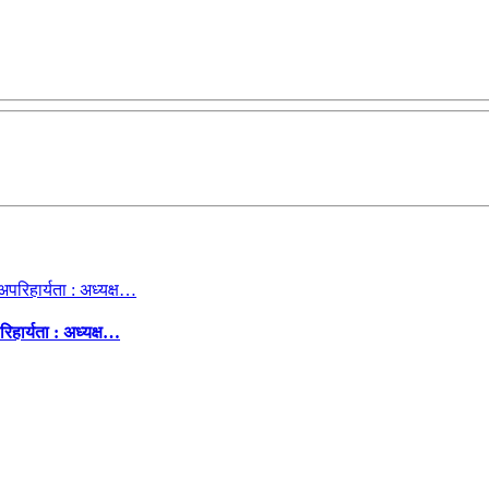
िहार्यता : अध्यक्ष…