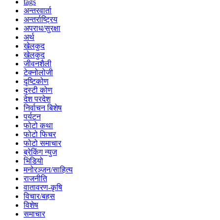
tags
अन्तरवार्ता
अन्तर्राष्ट्रिय
अपराध/सुरक्षा
अर्थ
खेलकुद
खेलकुद
जीवनशैली
टेक्नोलोजी
दृष्टिकोण
दृस्टी कोण
देश परदेश
निर्वाचन बिशेष
पर्यटन
फोटो कथा
फोटो फिचर
फोटो समाचार
ब्रेकिंग न्युज
भिडियो
मनोरञ्जन/साहित्य
राजनीति
वातावरण-कृषि
विचार/बहस
विशेष
समाचार