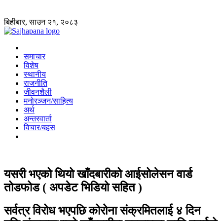
बिहीबार, साउन २१, २०८३
समाचार
विशेष
स्थानीय
राजनीति
जीवनशैली
मनोरञ्जन/साहित्य
अर्थ
अन्तरवार्ता
विचार/बहस
यसरी भएको थियो खाँदबारीको आईसोलेसन वार्ड
तोडफोड ( अपडेट भिडियो सहित )
सर्वत्र विरोध भएपछि कोरोना संक्रमितलाई ४ दिन