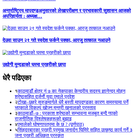
अन्तर्राष्ट्रिय मापदण्डअनुसारको लेखापरीक्षण र प्रभावकारी सुशासन आजको
अपरिहार्यता : अध्यक्ष…
देउवा साउन २९ गते स्वदेश फर्कने पक्का, आरजु तत्काल नआउने
उद्योगी मुन्दडाको घरमा प्रहरीको छापा
धेरै पढिएका
१
काठमाडौं क्षेत्र नं ७ का नेकपाका केन्द्रीय सदस्य ज्ञानेन्द्र मोहन
श्रेष्ठसहित दर्जनौं युवा एमाले प्रवेश
२
टोखा–छहरे सुरुङमार्गले धेरै बस्ती मापदण्डका कारण समस्यामा पर्ने
भएकाले विकल्प खोज्न मन्त्री खनालको प्रस्ताव
३
काठमाडौं–७ : प्रकाश श्रेष्ठको सम्भावना मजबुत बन्दै गएको
राजनीतिक विश्लेषकहरूको बुझाइ
४
एमालेको घोषणापत्रमा के छ ? (पूर्णपाठ)
५
सिंहदरबारका प्रहरी प्रमुख जनार्दन घिमिरे सहित उत्कृष्ठ कार्य गर्ने ३
जना प्रहरी अधिकृत पुरस्कृत