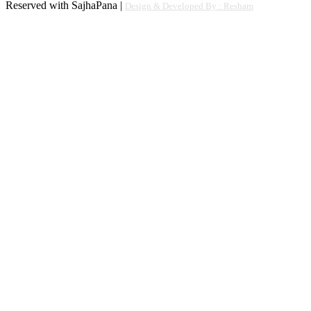
Reserved with SajhaPana |
Design & Developed By : Resham