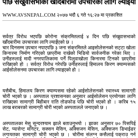
पछि संखुवासभाको खाँदबारीमा उपचारका लागि ल्यार्ईयो
WWW.AVSNEPAL.COM
२०७७ भदौ ६ गते १६:२७ मा प्रकाशित
सर्वत्र विरोध भएपछि कोरोना संक्रमितलाई ४ दिन पछि संखुवासभाको
खाँदबारीमा उपचारका लागि ल्यार्ईएको छ ।
चार दिनसम्म उपचार नपाएपछि ३ जना संक्रमितले आइसोलेसनको सट्टा खोला
किनारमा निर्माण गरिएको छाप्रीमा राखेको भिडियो सार्वजनीक गरेका थिए ।
उनीहरुलाई मादी नगरपालिकामा पर्ने पिलुवाखोला किनारमा टिनको छाप्रीमा
राखिएको हो । सर्वत्र विरोध गरेपछि उनीहरुलाई हिमालय किरण क्याम्पसको
आईसोलेसनमा उपचारका लागि ल्याइएको हो ।
यसैबीच, हिमालय किरण क्याम्पसमा रहेको आईसोलेसनको स्वास्थ्य सामाग्री
चोरी भएको छ । अस्पताल प्रशासनका अनुसार आईसोलेसन प्रयोगका लागि
राखिएका सामाग्री बिहीबार राति तोडफोड पछि चोरी भएको हो । करिब १५
लाख बराबरको सामाग्री चोरी भएको अस्पतालले जनाएको छ ।
अस्पतालका मेसु सुन्दरश्याम झाले बताउनुभयो । झाका अनुसार ७० पिसपिई
सेट, प्यासेन्ट मनिटर, सक्सन मेसिन, अक्सिजन मेसिन, अक्सिजन डिभाईडर
लगायतका सामाग्री चोरी भएको छ । चोरीमा संलग्न कसैलाई पक्राउ गर्न