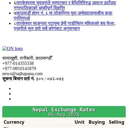
६
तारकेश्वरमा युवाहरुले भ्रष्टाचार र बेथितिविरुद्ध आवाज उठाँउदा
नगरपालिकाको धम्कीपूर्ण विज्ञप्ति
७
काठमाडौं क्षेत्र नं. ६ मा लोकप्रिय युवा उम्मेदवारहरूबीच कडा
प्रतिस्पर्धा
८
तारकेश्वर साङ्गला पटापुमा ईभी गाडीभित्र महिलाको शव फेला,
प्रहरीले सुरु गर्‍यो सबै कोणबाट अनुसन्धान
सामाखुशी, रानीबारी, काठमाण्डौँ
+977-014355338
+977-9810141879
news@sajhapana.com
सुचना बिभाग दर्ता नं.
३०५ / ०७२-०७३