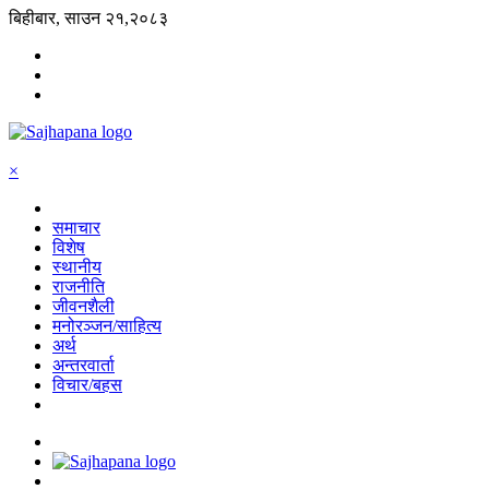
बिहीबार, साउन २१,२०८३
×
समाचार
विशेष
स्थानीय
राजनीति
जीवनशैली
मनोरञ्जन/साहित्य
अर्थ
अन्तरवार्ता
विचार/बहस