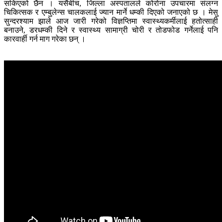
सकिएको छैन । यसैबीच, जिल्ला अस्पतालले कोरोना उपचारमा संलग्न
चिकित्सक र एम्बुलेन्स चालकलाई ज्यान मार्ने धम्की दिएको जनाएको छ । मेसु
सुन्दरश्याम झाले आज जारी गरेको विज्ञप्तिमा स्वास्थ्यकर्मीलाई हतोत्साही
बनाउने, डरधम्की दिने र स्वास्थ्य सामाग्री चोरी र तोडफोड गर्नेलाई पनि
कारवार्ही गर्न माग गरेका छन् ।