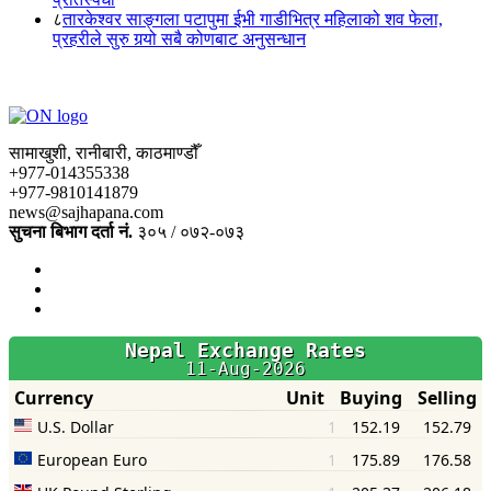
८
तारकेश्वर साङ्गला पटापुमा ईभी गाडीभित्र महिलाको शव फेला,
प्रहरीले सुरु गर्‍यो सबै कोणबाट अनुसन्धान
सामाखुशी, रानीबारी, काठमाण्डौँ
+977-014355338
+977-9810141879
news@sajhapana.com
सुचना बिभाग दर्ता नं.
३०५ / ०७२-०७३