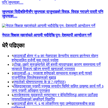
जुम्ल्याहा दिदीबहिनीसँग जुम्ल्याहा दाजुभाइको विवाह, विवाह गराउने पादरी पनि
जुम्ल्याहा…
नेपाल शिक्षक महासंघले आगामी भदौदेखि पुनः देशव्यापी आन्दोलन गर्ने
धेरै पढिएका
१
काठमाडौं क्षेत्र नं ७ का नेकपाका केन्द्रीय सदस्य ज्ञानेन्द्र मोहन
श्रेष्ठसहित दर्जनौं युवा एमाले प्रवेश
२
टोखा–छहरे सुरुङमार्गले धेरै बस्ती मापदण्डका कारण समस्यामा पर्ने
भएकाले विकल्प खोज्न मन्त्री खनालको प्रस्ताव
३
काठमाडौं–७ : प्रकाश श्रेष्ठको सम्भावना मजबुत बन्दै गएको
राजनीतिक विश्लेषकहरूको बुझाइ
४
एमालेको घोषणापत्रमा के छ ? (पूर्णपाठ)
५
सिंहदरबारका प्रहरी प्रमुख जनार्दन घिमिरे सहित उत्कृष्ठ कार्य गर्ने ३
जना प्रहरी अधिकृत पुरस्कृत
६
तारकेश्वरमा युवाहरुले भ्रष्टाचार र बेथितिविरुद्ध आवाज उठाँउदा
नगरपालिकाको धम्कीपूर्ण विज्ञप्ति
७
काठमाडौं क्षेत्र नं. ६ मा लोकप्रिय युवा उम्मेदवारहरूबीच कडा
प्रतिस्पर्धा