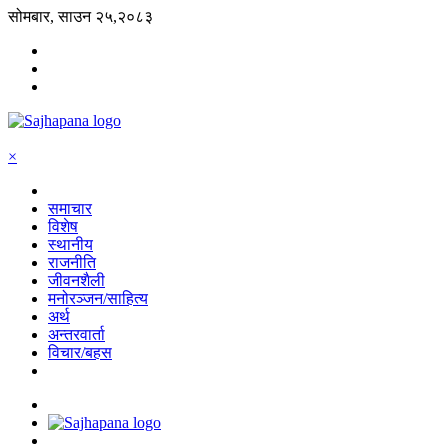
सोमबार, साउन २५,२०८३
×
समाचार
विशेष
स्थानीय
राजनीति
जीवनशैली
मनोरञ्जन/साहित्य
अर्थ
अन्तरवार्ता
विचार/बहस