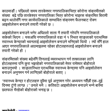
काठमाडौं। पछिल्लो समय तारकेश्वर नगरपालिकाभित्र कोरोना संक्रमीतको
संख्या बढे पछि तारकेश्वर नगरपालिका भित्र कोरोना भाइरस संक्रमित बिरामी
बढ्न थालेसँगै नगर कार्यपालिकाले सम्भावित संक्रमण फैलनबाट रोक्न
आइसोलेसन बनाउने तयारी गरेको छ ।
आइसोलेसन बनाउने भनेर अघिल्लो साता नै तयारी गरेपनि नगरपालिकाले
सकेको थिएन । यसअघि नगरपालिकाले वडा नं १ स्थित साङ्लाको प्राथमिक
स्वास्थ्य केन्द्रको भवनलाई आइसोलेसन बनाउने भनिएको थियो । त्यो सँगै हाल
आएर नगरपालिकाले आठमाइलमा रहेका होटलहरुलाई आइसोलेसन बनाउने
तयारी गरेको हो ।
संक्रमितको संख्या बढेसँगै तिनलाई व्यवस्थापन गर्न तत्कालका लागि
होटलहरुमा पनि कुरा भइरहेको नगरपालिकाको मेयर रामेश्वर बोहोराले
बताउनुभयो । साङ्लास्थित प्राथमिक स्वास्थ्य केन्द्रमा पनि आइसोलेसन
बनाउन अनुगमन गर्न लागिएको बोहोराले बताए ।
‘स्वास्थ्य केन्द्र र होटलहरु दुवैमा पूर्व अनुगमन गरेर अध्ययन गर्दैछौं एक–दुई
दिनमा टुंगो लाग्छ ।’ उनले भने । कतिवटा आइसोलेसन बनाउने भन्ने बारेमा
छलफल भैरहेको बोहोराको भनाइ छ ।