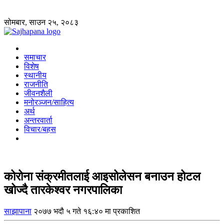
सोमबार, साउन २५, २०८३
समाचार
विशेष
स्थानीय
राजनीति
जीवनशैली
मनोरञ्जन/साहित्य
अर्थ
अन्तरवार्ता
विचार/बहस
कोरोना संक्रमीतलाई आइसोलेसन बनाउन होटल
खोज्दै तारकेश्वर नगरपालिका
साझापाना
२०७७ भदौ ५ गते १६:४० मा प्रकाशित