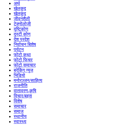
अर्थ
खेलकुद
खेलकुद
जीवनशैली
टेक्नोलोजी
दृष्टिकोण
दृस्टी कोण
देश परदेश
निर्वाचन बिशेष
पर्यटन
फोटो कथा
फोटो फिचर
फोटो समाचार
ब्रेकिंग न्युज
भिडियो
मनोरञ्जन/साहित्य
राजनीति
वातावरण-कृषि
विचार/बहस
विशेष
समाचार
समाज
स्थानीय
स्वास्थ्य