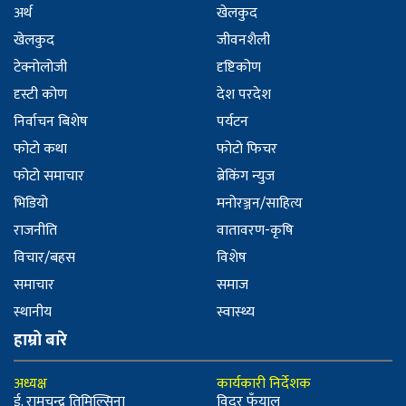
अर्थ
खेलकुद
खेलकुद
जीवनशैली
टेक्नोलोजी
दृष्टिकोण
दृस्टी कोण
देश परदेश
निर्वाचन बिशेष
पर्यटन
फोटो कथा
फोटो फिचर
फोटो समाचार
ब्रेकिंग न्युज
भिडियो
मनोरञ्जन/साहित्य
राजनीति
वातावरण-कृषि
विचार/बहस
विशेष
समाचार
समाज
स्थानीय
स्वास्थ्य
हाम्रो बारे
अध्यक्ष
कार्यकारी निर्देशक
ई. रामचन्द्र तिमिल्सिना
विदुर फुँयाल