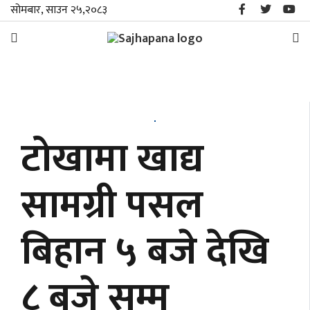
सोमबार, साउन २५,२०८३
समाचार
विशेष
टोखामा खाद्य
स्थानीय
सामग्री पसल
राजनीति
बिहान ५ बजे देखि
जीवनशैली
मनोरञ्जन/
८ बजे सम्म
साहित्य