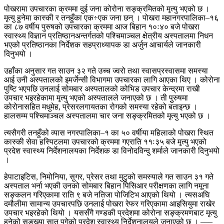
पोखरामा उपचारका क्रममा दुई जना कोरोना सङ्क्रमितको मृत्यु भएको छ ।
मृत्यु हुनेमा कास्की र तनहुँका एक÷एक जना छन् । पोखरा महानगरपालिका–१६
का ८७ वर्षीय पुरुषको उपचारका क्रममा आज बिहान १०ः४० बजे पोखरा
स्वास्थ्य विज्ञान प्रतिष्ठानअन्तर्गतको पश्चिमाञ्चल क्षेत्रीय अस्पतालमा निधन
भएको प्रतिष्ठानका निर्देशक सहप्राध्यापक डा अर्जुन आचार्यले जानकारी
दिनुभयो ।
उहाँका अनुसार गत साउन ३२ गते उच्च ज्वरो तथा स्वासप्रस्वासमा समस्या
आई उनी अस्पतालको इमर्जेन्सी विभागमा उपचारका लागि आएका थिए । कोरोना
पुष्टि भएपछि उनलाई सोमबार अस्पतालको कोभिड उपचार केन्द्रमा राखी
उपचार भइरहेकामा मृत्यु भएको अस्पतालले जनाएको छ । ती पुुरुषमा
कोरोनासहित मधुमेह, प्रेसरलगायतका रोगको समस्या रहेको बताइन्छ ।
हालसम्म पश्चिमाञ्चल अस्पतालमा चार जना सङ्क्रमितको मृत्यु भएको छ ।
त्यसैगरी तनहुँको व्यास नगरपालिका–१ का ५० वर्षीया महिलाको पोखरा स्थित
कास्की सेवा हस्पिटलमा उपचारको क्रममा गएराति ११ः३५ बजे मृत्यु भएको
प्रदेश स्वास्थ्य निर्देशनालयका निर्देशक डा विनोदविन्दु शर्माले जानकारी दिनुभयो
।
हेपाटाइटिस, निमोनिया, सुगर, प्रेसर तथा मुटुको समस्याले गत साउन ३१ गते
अस्पताल भर्ना भएकी उनको सोमबार बिहान पिसिआर परीक्षणका लागि नमूना
सङ्कलन गरिएकामा राति ९ बजे नतिजा पोजिटिभ आएको थियो । त्यसअघि
दमौलीमा सामान्य उपचारपछि उनलाई पोखरा रेफर गरिएकामा आइसियुमा राखेर
उपचार भइरहेको थियो । यससँगै गण्डकी प्रदेशमा कोरोना सङ्क्रमणबाट मृत्यु
हुनेको सङ्ख्या सात पुगेको प्रदेश स्वास्थ्य निर्देशनालयले जनाएको छ । –––