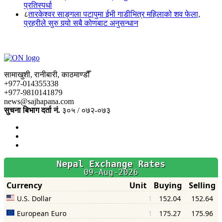
प्रतिस्पर्धा
८
तारकेश्वर साङ्गला पटापुमा ईभी गाडीभित्र महिलाको शव फेला,
प्रहरीले सुरु गर्‍यो सबै कोणबाट अनुसन्धान
सामाखुशी, रानीबारी, काठमाण्डौँ
+977-014355338
+977-9810141879
news@sajhapana.com
सुचना बिभाग दर्ता नं.
३०५ / ०७२-०७३