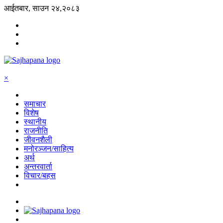
आईतबार, साउन २४,२०८३
×
समाचार
विशेष
स्थानीय
राजनीति
जीवनशैली
मनोरञ्जन/साहित्य
अर्थ
अन्तरवार्ता
विचार/बहस