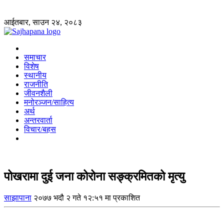
आईतबार, साउन २४, २०८३
समाचार
विशेष
स्थानीय
राजनीति
जीवनशैली
मनोरञ्जन/साहित्य
अर्थ
अन्तरवार्ता
विचार/बहस
पोखरामा दुई जना कोरोना सङ्क्रमितको मृत्यु
साझापाना
२०७७ भदौ २ गते १२:५१ मा प्रकाशित