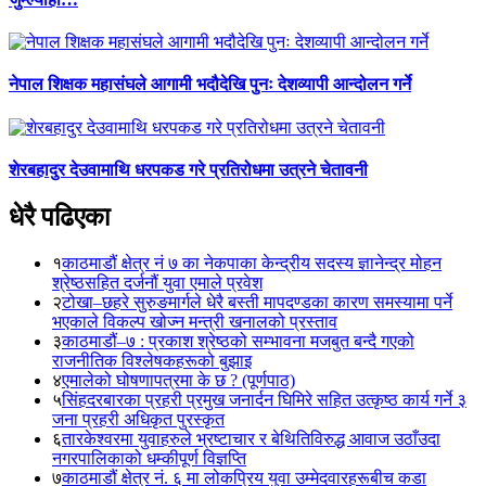
नेपाल शिक्षक महासंघले आगामी भदौदेखि पुनः देशव्यापी आन्दोलन गर्ने
शेरबहादुर देउवामाथि धरपकड गरे प्रतिरोधमा उत्रने चेतावनी
धेरै पढिएका
१
काठमाडौं क्षेत्र नं ७ का नेकपाका केन्द्रीय सदस्य ज्ञानेन्द्र मोहन
श्रेष्ठसहित दर्जनौं युवा एमाले प्रवेश
२
टोखा–छहरे सुरुङमार्गले धेरै बस्ती मापदण्डका कारण समस्यामा पर्ने
भएकाले विकल्प खोज्न मन्त्री खनालको प्रस्ताव
३
काठमाडौं–७ : प्रकाश श्रेष्ठको सम्भावना मजबुत बन्दै गएको
राजनीतिक विश्लेषकहरूको बुझाइ
४
एमालेको घोषणापत्रमा के छ ? (पूर्णपाठ)
५
सिंहदरबारका प्रहरी प्रमुख जनार्दन घिमिरे सहित उत्कृष्ठ कार्य गर्ने ३
जना प्रहरी अधिकृत पुरस्कृत
६
तारकेश्वरमा युवाहरुले भ्रष्टाचार र बेथितिविरुद्ध आवाज उठाँउदा
नगरपालिकाको धम्कीपूर्ण विज्ञप्ति
७
काठमाडौं क्षेत्र नं. ६ मा लोकप्रिय युवा उम्मेदवारहरूबीच कडा