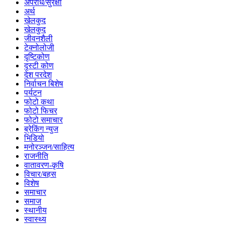
अपराध/सुरक्षा
अर्थ
खेलकुद
खेलकुद
जीवनशैली
टेक्नोलोजी
दृष्टिकोण
दृस्टी कोण
देश परदेश
निर्वाचन बिशेष
पर्यटन
फोटो कथा
फोटो फिचर
फोटो समाचार
ब्रेकिंग न्युज
भिडियो
मनोरञ्जन/साहित्य
राजनीति
वातावरण-कृषि
विचार/बहस
विशेष
समाचार
समाज
स्थानीय
स्वास्थ्य