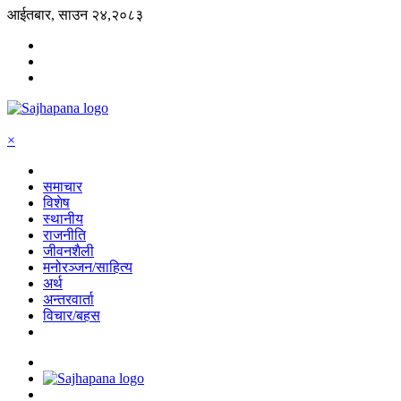
आईतबार, साउन २४,२०८३
×
समाचार
विशेष
स्थानीय
राजनीति
जीवनशैली
मनोरञ्जन/साहित्य
अर्थ
अन्तरवार्ता
विचार/बहस