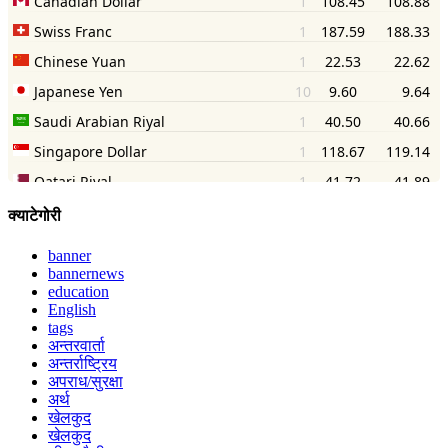
क्याटेगोरी
banner
bannernews
education
English
tags
अन्तरवार्ता
अन्तर्राष्ट्रिय
अपराध/सुरक्षा
अर्थ
खेलकुद
खेलकुद