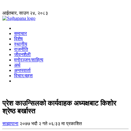
आईतबार, साउन २४, २०८३
समाचार
विशेष
स्थानीय
राजनीति
जीवनशैली
मनोरञ्जन/साहित्य
अर्थ
अन्तरवार्ता
विचार/बहस
प्रेश काउन्सिलको कार्यवाहक अध्यक्षबाट किशोर
श्रेष्ठ बर्खास्त
साझापाना
२०७७ भदौ २ गते ०६:३३ मा प्रकाशित