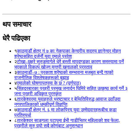
थप समाचार
धेरै पढिएका
१
काठमाडौं क्षेत्र नं ७ का नेकपाका केन्द्रीय सदस्य ज्ञानेन्द्र मोहन
श्रेष्ठसहित दर्जनौं युवा एमाले प्रवेश
२
टोखा–छहरे सुरुङमार्गले धेरै बस्ती मापदण्डका कारण समस्यामा पर्ने
भएकाले विकल्प खोज्न मन्त्री खनालको प्रस्ताव
३
काठमाडौं–७ : प्रकाश श्रेष्ठको सम्भावना मजबुत बन्दै गएको
राजनीतिक विश्लेषकहरूको बुझाइ
४
एमालेको घोषणापत्रमा के छ ? (पूर्णपाठ)
५
सिंहदरबारका प्रहरी प्रमुख जनार्दन घिमिरे सहित उत्कृष्ठ कार्य गर्ने ३
जना प्रहरी अधिकृत पुरस्कृत
६
तारकेश्वरमा युवाहरुले भ्रष्टाचार र बेथितिविरुद्ध आवाज उठाँउदा
नगरपालिकाको धम्कीपूर्ण विज्ञप्ति
७
काठमाडौं क्षेत्र नं. ६ मा लोकप्रिय युवा उम्मेदवारहरूबीच कडा
प्रतिस्पर्धा
८
तारकेश्वर साङ्गला पटापुमा ईभी गाडीभित्र महिलाको शव फेला,
प्रहरीले सुरु गर्‍यो सबै कोणबाट अनुसन्धान