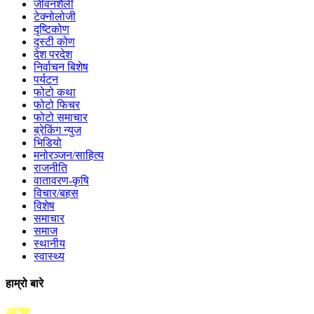
जीवनशैली
टेक्नोलोजी
दृष्टिकोण
दृस्टी कोण
देश परदेश
निर्वाचन बिशेष
पर्यटन
फोटो कथा
फोटो फिचर
फोटो समाचार
ब्रेकिंग न्युज
भिडियो
मनोरञ्जन/साहित्य
राजनीति
वातावरण-कृषि
विचार/बहस
विशेष
समाचार
समाज
स्थानीय
स्वास्थ्य
हाम्रो बारे
अध्यक्ष