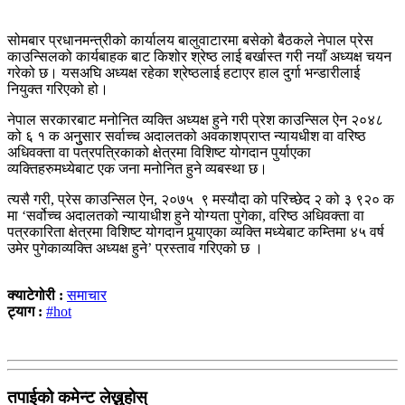
सोमबार प्रधानमन्त्रीको कार्यालय बालुवाटारमा बसेको बैठकले नेपाल प्रेस
काउन्सिलको कार्यबाहक बाट किशोर श्रेष्ठ लाई बर्खास्त गरी नयाँ अध्यक्ष चयन
गरेको छ। यसअघि अध्यक्ष रहेका श्रेष्ठलाई हटाएर हाल दुर्गा भन्डारीलाई
नियुक्त गरिएको हो।
नेपाल सरकारबाट मनोनित व्यक्ति अध्यक्ष हुने गरी प्रेश काउन्सिल ऐन २०४८
को ६ १ क अनुुसार सर्वाच्च अदालतको अवकाशप्राप्त न्यायधीश वा वरिष्ठ
अधिवक्ता वा पत्रपत्रिकाको क्षेत्रमा विशिष्ट योगदान पुर्याएका
व्यक्तिहरुमध्येबाट एक जना मनोनित हुने व्यबस्था छ।
त्यसै गरी, प्रेस काउन्सिल ऐन, २०७५ ९ मस्यौदा को परिच्छेद २ को ३ ९२० क
मा ‘सर्वोच्च अदालतको न्यायाधीश हुने योग्यता पुगेका, वरिष्ठ अधिवक्ता वा
पत्रकारिता क्षेत्रमा विशिष्ट योगदान पुर्‍याएका व्यक्ति मध्येबाट कम्तिमा ४५ वर्ष
उमेर पुगेकाव्यक्ति अध्यक्ष हुने’ प्रस्ताव गरिएको छ ।
क्याटेगोरी :
समाचार
ट्याग :
#hot
तपाईको कमेन्ट लेख्नुहोस्