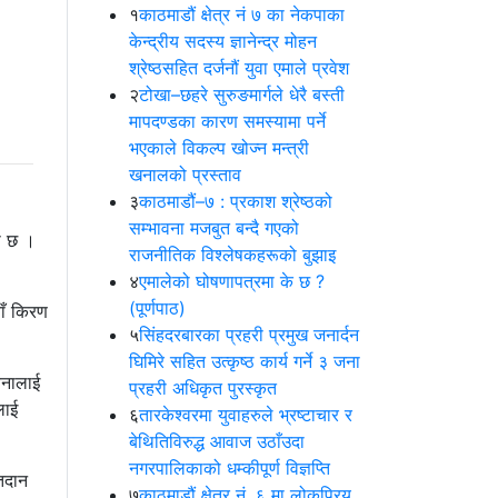
१
काठमाडौं क्षेत्र नं ७ का नेकपाका
केन्द्रीय सदस्य ज्ञानेन्द्र मोहन
श्रेष्ठसहित दर्जनौं युवा एमाले प्रवेश
२
टोखा–छहरे सुरुङमार्गले धेरै बस्ती
मापदण्डका कारण समस्यामा पर्ने
भएकाले विकल्प खोज्न मन्त्री
खनालको प्रस्ताव
३
काठमाडौं–७ : प्रकाश श्रेष्ठको
सम्भावना मजबुत बन्दै गएको
ो छ ।
राजनीतिक विश्लेषकहरूको बुझाइ
४
एमालेको घोषणापत्रमा के छ ?
(पूर्णपाठ)
ाँ किरण
५
सिंहदरबारका प्रहरी प्रमुख जनार्दन
घिमिरे सहित उत्कृष्ठ कार्य गर्ने ३ जना
वनालाई
प्रहरी अधिकृत पुरस्कृत
लाई
६
तारकेश्वरमा युवाहरुले भ्रष्टाचार र
बेथितिविरुद्ध आवाज उठाँउदा
नगरपालिकाको धम्कीपूर्ण विज्ञप्ति
तदान
७
काठमाडौं क्षेत्र नं. ६ मा लोकप्रिय