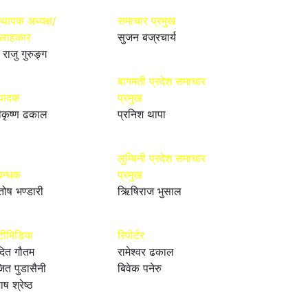
्थापक अध्यक्ष/
समाचार प्रमुख
्लाहकार
सुजन बज्रचार्य
 राजु गुरुङ्ग
बागमती प्रदेश समाचार
्पादक
प्रमुख
ीकृष्ण ढकाल
प्रनिश थापा
लुम्बिनी प्रदेश समाचार
बन्धक
प्रमुख
तोष भण्डारी
ऋिषिराज भुसाल
टीमिडिया
रिपोर्टर
ित गौतम
रामेश्वर ढकाल
ित पुडासैनी
बिवेक पनेरु
ाष श्रेष्ठ