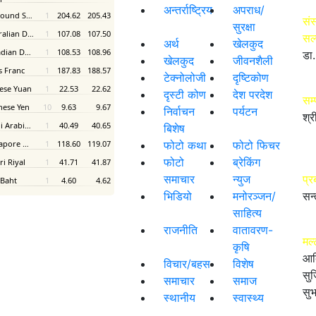
अन्तर्राष्ट्रिय
अपराध/
संस
सुरक्षा
सल
अर्थ
खेलकुद
डा.
खेलकुद
जीवनशैली
टेक्नोलोजी
दृष्टिकोण
दृस्टी कोण
देश परदेश
सम
निर्वाचन
पर्यटन
श्र
बिशेष
फोटो कथा
फोटो फिचर
फोटो
ब्रेकिंग
समाचार
न्युज
प्र
भिडियो
मनोरञ्जन/
सन्
साहित्य
राजनीति
वातावरण-
मल्
कृषि
आद
विचार/बहस
विशेष
सुज
समाचार
समाज
सुभ
स्थानीय
स्वास्थ्य