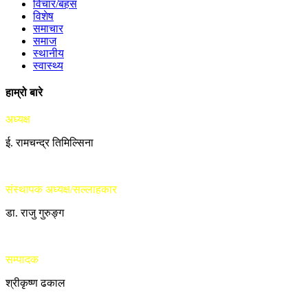
विचार/बहस
विशेष
समाचार
समाज
स्थानीय
स्वास्थ्य
हाम्रो बारे
अध्यक्ष
ई. रामचन्द्र तिमिल्सिना
संस्थापक अध्यक्ष/सल्लाहकार
डा. राजु गुरुङ्ग
सम्पादक
श्रीकृष्ण ढकाल