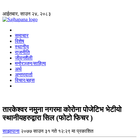
आईतबार, साउन २४, २०८३
समाचार
विशेष
स्थानीय
राजनीति
जीवनशैली
मनोरञ्जन/साहित्य
अर्थ
अन्तरवार्ता
विचार/बहस
तारकेश्वर नमुना नगरमा कोरोना पोजेटिभ भेटीयो
स्थानीयहरुद्वारा सिल (फोटो फिचर )
साझापाना
२०७७ साउन ३१ गते १२:२९ मा प्रकाशित