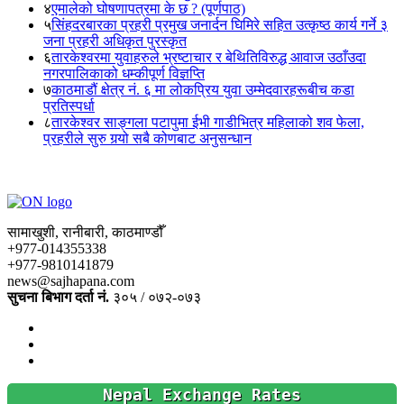
४
एमालेको घोषणापत्रमा के छ ? (पूर्णपाठ)
५
सिंहदरबारका प्रहरी प्रमुख जनार्दन घिमिरे सहित उत्कृष्ठ कार्य गर्ने ३
जना प्रहरी अधिकृत पुरस्कृत
६
तारकेश्वरमा युवाहरुले भ्रष्टाचार र बेथितिविरुद्ध आवाज उठाँउदा
नगरपालिकाको धम्कीपूर्ण विज्ञप्ति
७
काठमाडौं क्षेत्र नं. ६ मा लोकप्रिय युवा उम्मेदवारहरूबीच कडा
प्रतिस्पर्धा
८
तारकेश्वर साङ्गला पटापुमा ईभी गाडीभित्र महिलाको शव फेला,
प्रहरीले सुरु गर्‍यो सबै कोणबाट अनुसन्धान
सामाखुशी, रानीबारी, काठमाण्डौँ
+977-014355338
+977-9810141879
news@sajhapana.com
सुचना बिभाग दर्ता नं.
३०५ / ०७२-०७३