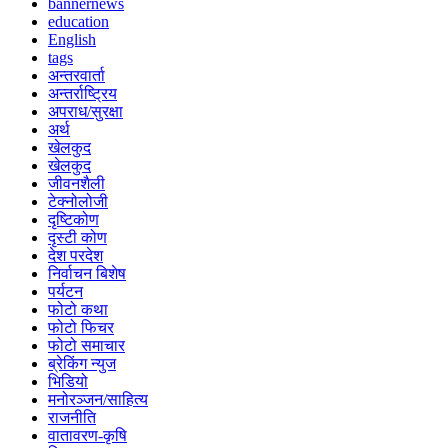
bannernews
education
English
tags
अन्तरवार्ता
अन्तर्राष्ट्रिय
अपराध/सुरक्षा
अर्थ
खेलकुद
खेलकुद
जीवनशैली
टेक्नोलोजी
दृष्टिकोण
दृस्टी कोण
देश परदेश
निर्वाचन बिशेष
पर्यटन
फोटो कथा
फोटो फिचर
फोटो समाचार
ब्रेकिंग न्युज
भिडियो
मनोरञ्जन/साहित्य
राजनीति
वातावरण-कृषि