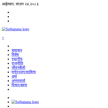
आईतबार, साउन २४,२०८३
×
समाचार
विशेष
स्थानीय
राजनीति
जीवनशैली
मनोरञ्जन/साहित्य
अर्थ
अन्तरवार्ता
विचार/बहस