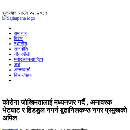
शुक्रबार, साउन २२, २०८३
समाचार
विशेष
स्थानीय
राजनीति
जीवनशैली
मनोरञ्जन/साहित्य
अर्थ
अन्तरवार्ता
विचार/बहस
कोरोना जोखिमतालाई मध्यनजर गर्दै , अनावश्क
भेटघाट र हिडडुल नगर्न बुढानिलकण्ठ नगर प्रमुखको
अपिल