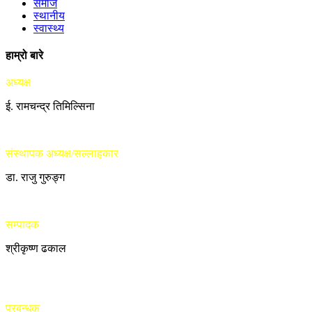
समाज
स्थानीय
स्वास्थ्य
हाम्रो बारे
अध्यक्ष
ई. रामचन्द्र तिमिल्सिना
संस्थापक अध्यक्ष/सल्लाहकार
डा. राजु गुरुङ्ग
सम्पादक
श्रीकृष्ण ढकाल
प्रबन्धक