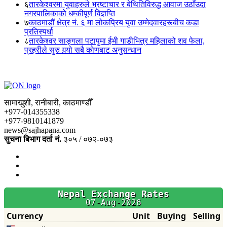
६
तारकेश्वरमा युवाहरुले भ्रष्टाचार र बेथितिविरुद्ध आवाज उठाँउदा
नगरपालिकाको धम्कीपूर्ण विज्ञप्ति
७
काठमाडौं क्षेत्र नं. ६ मा लोकप्रिय युवा उम्मेदवारहरूबीच कडा
प्रतिस्पर्धा
८
तारकेश्वर साङ्गला पटापुमा ईभी गाडीभित्र महिलाको शव फेला,
प्रहरीले सुरु गर्‍यो सबै कोणबाट अनुसन्धान
सामाखुशी, रानीबारी, काठमाण्डौँ
+977-014355338
+977-9810141879
news@sajhapana.com
सुचना बिभाग दर्ता नं.
३०५ / ०७२-०७३