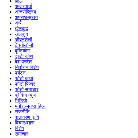
tags
अन्तरवार्ता
अन्तर्राष्ट्रिय
अपराध/सुरक्षा
अर्थ
खेलकुद
खेलकुद
जीवनशैली
टेक्नोलोजी
दृष्टिकोण
दृस्टी कोण
देश परदेश
निर्वाचन बिशेष
पर्यटन
फोटो कथा
फोटो फिचर
फोटो समाचार
ब्रेकिंग न्युज
भिडियो
मनोरञ्जन/साहित्य
राजनीति
वातावरण-कृषि
विचार/बहस
विशेष
समाचार