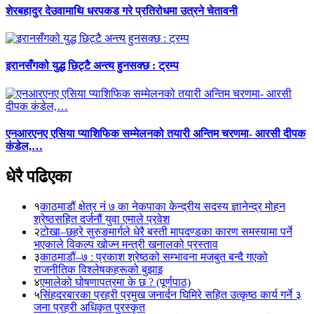
शेरबहादुर देउवामाथि धरपकड गरे प्रतिरोधमा उत्रने चेतावनी
इरानसँगको युद्ध छिट्टै अन्त्य हुनसक्छ : ट्रम्प
एनआरएनए एसिया प्याशिफिक सम्मेलनको तयारी अन्तिम चरणमा- आरसी दीपक
कंडेल,…
धेरै पढिएका
१
काठमाडौं क्षेत्र नं ७ का नेकपाका केन्द्रीय सदस्य ज्ञानेन्द्र मोहन
श्रेष्ठसहित दर्जनौं युवा एमाले प्रवेश
२
टोखा–छहरे सुरुङमार्गले धेरै बस्ती मापदण्डका कारण समस्यामा पर्ने
भएकाले विकल्प खोज्न मन्त्री खनालको प्रस्ताव
३
काठमाडौं–७ : प्रकाश श्रेष्ठको सम्भावना मजबुत बन्दै गएको
राजनीतिक विश्लेषकहरूको बुझाइ
४
एमालेको घोषणापत्रमा के छ ? (पूर्णपाठ)
५
सिंहदरबारका प्रहरी प्रमुख जनार्दन घिमिरे सहित उत्कृष्ठ कार्य गर्ने ३
जना प्रहरी अधिकृत पुरस्कृत