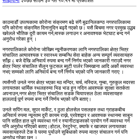
साझापाना
२०७७ साउन ३० गते १०:५१ मा प्रकाशित
काठमाडौं उपत्यकामा कोरोना संक्रमण बढे संगै बुढानिलकण्ठ नगरपालिकामा
पनि कोरोना संक्रमित दिनानुदिन बढ्दै गएको छ। यसै बिचमा नगर प्रमुख उद्धब
खरेलले भौतिक दुरी कायम गर्न,मास्क लगाउन र अनावश्यक भेटघाट बन्द गर्न
अनुरोध गरेका हुन् ।
नगरपालिकाले कोरोना जोखिम न्यूनीकरणका लागि नगरपालिका क्षेत्र भित्र
संचालित अत्यावश्यक र स्वास्थ्य सम्बन्धि सेवा बाहेक अन्य सम्पूर्ण व्यवसायहरु
साँझ ८ बजे देखि अनिवार्य रुपमा बन्द गर्ने निर्णय भएको जानकारी गराउदै नगर
क्षेत्र भित्र संचालित सैलुन फुटसल ब्युटी पार्लर जिमखाना आदि अर्को व्यवस्था
नभए सम्मको लागि अनिवार्य बन्द गर्ने निर्णय भएको पनि जानकारी गराए ।
त्यसैगरी उनले नगर क्षेत्र भएका मठ मन्दिर, चर्च, मस्दिज, गुम्बा, गुरुकुल मदरसा
लगायतका धार्मिक स्थलहरुमा भिड भाड हुन नदिन आवश्यक सुरक्षा सतर्कता
अपनाउन,नगर क्षेत्र भित्र संचालित सडक चियापसल ठेला व्यवसायहरु
हाललाई पूर्ण रुपमा बन्द गर्ने निर्णय भएको पनि बताए।
उनले सपिंग मल, सुपर मार्केट, र ठुला होलसेल पसलहरु तथा ग्राहकबीच
अनिवार्य रुपमा न्यूनतम दुरी कायम राख्ने, प्रवेशद्वार र आवश्यक स्थानमा साबुन
पानि सहित हात धुने व्यवस्था गर्न र स्यानीटाइजरको प्रयोग गर्ने व्यवस्था गर्न
पनि अनुरोध गरिएको बताए।होटल, रेस्टुरेन्ट, क्याफे र खाजघर लगायतका
व्यवसायहरुले टेक वे घरमा पुर्याउने सुबिधाको रुपमा मात्र संचालन गर्न पनि
अनुरोध गरेका छन ।