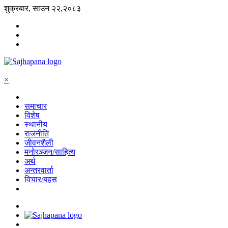
शुक्रबार, साउन २२,२०८३
×
समाचार
विशेष
स्थानीय
राजनीति
जीवनशैली
मनोरञ्जन/साहित्य
अर्थ
अन्तरवार्ता
विचार/बहस