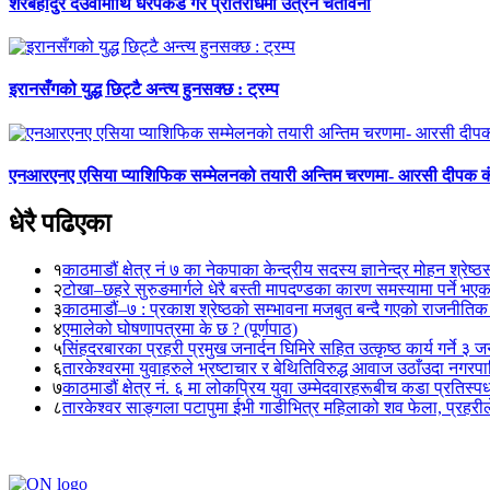
शेरबहादुर देउवामाथि धरपकड गरे प्रतिरोधमा उत्रने चेतावनी
इरानसँगको युद्ध छिट्टै अन्त्य हुनसक्छ : ट्रम्प
एनआरएनए एसिया प्याशिफिक सम्मेलनको तयारी अन्तिम चरणमा- आरसी दीपक 
धेरै पढिएका
१
काठमाडौं क्षेत्र नं ७ का नेकपाका केन्द्रीय सदस्य ज्ञानेन्द्र मोहन श्रेष्ठ
२
टोखा–छहरे सुरुङमार्गले धेरै बस्ती मापदण्डका कारण समस्यामा पर्ने भए
३
काठमाडौं–७ : प्रकाश श्रेष्ठको सम्भावना मजबुत बन्दै गएको राजनीतिक
४
एमालेको घोषणापत्रमा के छ ? (पूर्णपाठ)
५
सिंहदरबारका प्रहरी प्रमुख जनार्दन घिमिरे सहित उत्कृष्ठ कार्य गर्ने ३ 
६
तारकेश्वरमा युवाहरुले भ्रष्टाचार र बेथितिविरुद्ध आवाज उठाँउदा नगरपालि
७
काठमाडौं क्षेत्र नं. ६ मा लोकप्रिय युवा उम्मेदवारहरूबीच कडा प्रतिस्पर्
८
तारकेश्वर साङ्गला पटापुमा ईभी गाडीभित्र महिलाको शव फेला, प्रहरीले