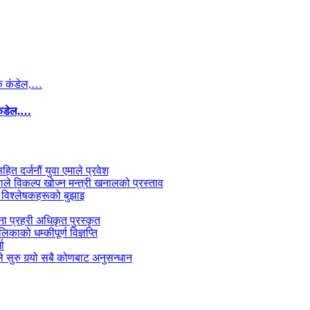
कंडेल,…
सहित दर्जनौं युवा एमाले प्रवेश
काले विकल्प खोज्न मन्त्री खनालको प्रस्ताव
 विश्लेषकहरूको बुझाइ
जना प्रहरी अधिकृत पुरस्कृत
काको धम्कीपूर्ण विज्ञप्ति
धा
 सुरु गर्‍यो सबै कोणबाट अनुसन्धान