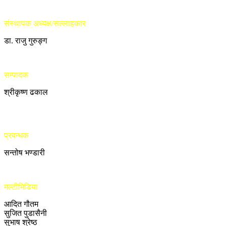
संस्थापक अध्यक्ष/सल्लाहकार
डा. राजु गुरुङ्ग
सम्पादक
श्रीकृष्ण ढकाल
प्रबन्धक
सन्तोष भण्डारी
मल्टीमिडिया
आदित गौतम
सुजित पुडासैनी
सुभाष श्रेष्ठ