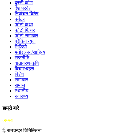
दृस्टी कोण
देश परदेश
निर्वाचन बिशेष
पर्यटन
फोटो कथा
फोटो फिचर
फोटो समाचार
ब्रेकिंग न्युज
भिडियो
मनोरञ्जन/साहित्य
राजनीति
वातावरण-कृषि
विचार/बहस
विशेष
समाचार
समाज
स्थानीय
स्वास्थ्य
हाम्रो बारे
अध्यक्ष
ई. रामचन्द्र तिमिल्सिना