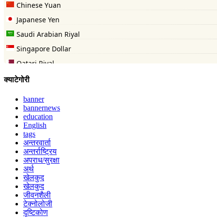
क्याटेगोरी
banner
bannernews
education
English
tags
अन्तरवार्ता
अन्तर्राष्ट्रिय
अपराध/सुरक्षा
अर्थ
खेलकुद
खेलकुद
जीवनशैली
टेक्नोलोजी
दृष्टिकोण