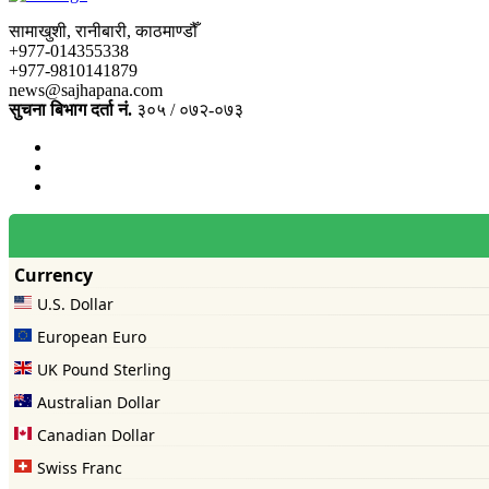
सामाखुशी, रानीबारी, काठमाण्डौँ
+977-014355338
+977-9810141879
news@sajhapana.com
सुचना बिभाग दर्ता नं.
३०५ / ०७२-०७३