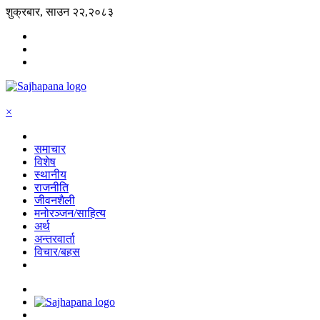
शुक्रबार, साउन २२,२०८३
×
समाचार
विशेष
स्थानीय
राजनीति
जीवनशैली
मनोरञ्जन/साहित्य
अर्थ
अन्तरवार्ता
विचार/बहस