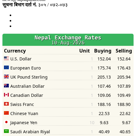
सुचना बिभाग दर्ता नं.
३०५ / ०७२-०७३