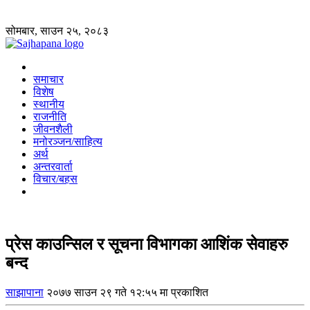
सोमबार, साउन २५, २०८३
समाचार
विशेष
स्थानीय
राजनीति
जीवनशैली
मनोरञ्जन/साहित्य
अर्थ
अन्तरवार्ता
विचार/बहस
प्रेस काउन्सिल र सूचना विभागका आशिंक सेवाहरु
बन्द
साझापाना
२०७७ साउन २९ गते १२:५५ मा प्रकाशित