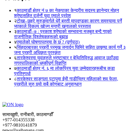
१
काठमाडौं क्षेत्र नं ७ का नेकपाका केन्द्रीय सदस्य ज्ञानेन्द्र मोहन
श्रेष्ठसहित दर्जनौं युवा एमाले प्रवेश
२
टोखा–छहरे सुरुङमार्गले धेरै बस्ती मापदण्डका कारण समस्यामा पर्ने
भएकाले विकल्प खोज्न मन्त्री खनालको प्रस्ताव
३
काठमाडौं–७ : प्रकाश श्रेष्ठको सम्भावना मजबुत बन्दै गएको
राजनीतिक विश्लेषकहरूको बुझाइ
४
एमालेको घोषणापत्रमा के छ ? (पूर्णपाठ)
५
सिंहदरबारका प्रहरी प्रमुख जनार्दन घिमिरे सहित उत्कृष्ठ कार्य गर्ने ३
जना प्रहरी अधिकृत पुरस्कृत
६
तारकेश्वरमा युवाहरुले भ्रष्टाचार र बेथितिविरुद्ध आवाज उठाँउदा
नगरपालिकाको धम्कीपूर्ण विज्ञप्ति
७
काठमाडौं क्षेत्र नं. ६ मा लोकप्रिय युवा उम्मेदवारहरूबीच कडा
प्रतिस्पर्धा
८
तारकेश्वर साङ्गला पटापुमा ईभी गाडीभित्र महिलाको शव फेला,
प्रहरीले सुरु गर्‍यो सबै कोणबाट अनुसन्धान
सामाखुशी, रानीबारी, काठमाण्डौँ
+977-014355338
+977-9810141879
news@sajhapana.com