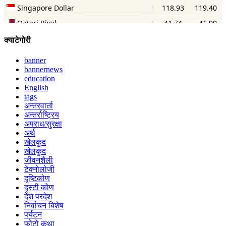
क्याटेगोरी
banner
bannernews
education
English
tags
अन्तरवार्ता
अन्तर्राष्ट्रिय
अपराध/सुरक्षा
अर्थ
खेलकुद
खेलकुद
जीवनशैली
टेक्नोलोजी
दृष्टिकोण
दृस्टी कोण
देश परदेश
निर्वाचन बिशेष
पर्यटन
फोटो कथा