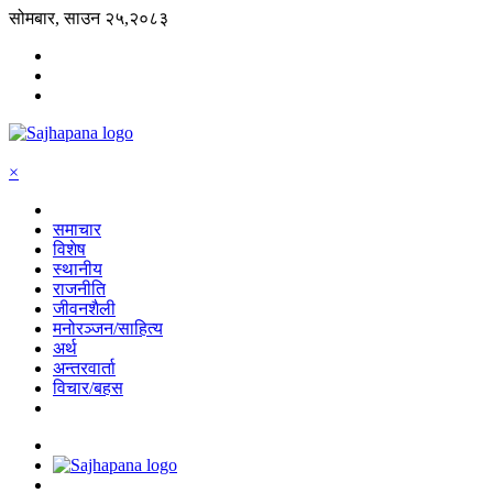
सोमबार, साउन २५,२०८३
×
समाचार
विशेष
स्थानीय
राजनीति
जीवनशैली
मनोरञ्जन/साहित्य
अर्थ
अन्तरवार्ता
विचार/बहस