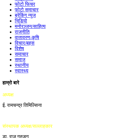
फोटो फिचर
फोटो समाचार
ब्रेकिंग न्युज
भिडियो
मनोरञ्जन/साहित्य
राजनीति
वातावरण-कृषि
विचार/बहस
विशेष
समाचार
समाज
स्थानीय
स्वास्थ्य
हाम्रो बारे
अध्यक्ष
ई. रामचन्द्र तिमिल्सिना
संस्थापक अध्यक्ष/सल्लाहकार
डा. राजु गुरुङ्ग