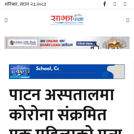
शनिबार, साउन २३,२०८३
समाचार
विशेष
स्थानीय
राजनीति
पाटन अस्पतालमा
जीवनशैली
कोरोना संक्रमित
मनोरञ्जन/
साहित्य