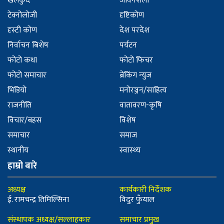
खेलकुद
जीवनशैली
टेक्नोलोजी
दृष्टिकोण
दृस्टी कोण
देश परदेश
निर्वाचन बिशेष
पर्यटन
फोटो कथा
फोटो फिचर
फोटो समाचार
ब्रेकिंग न्युज
भिडियो
मनोरञ्जन/साहित्य
राजनीति
वातावरण-कृषि
विचार/बहस
विशेष
समाचार
समाज
स्थानीय
स्वास्थ्य
हाम्रो बारे
अध्यक्ष
कार्यकारी निर्देशक
ई. रामचन्द्र तिमिल्सिना
विदुर फुँयाल
संस्थापक अध्यक्ष/सल्लाहकार
समाचार प्रमुख