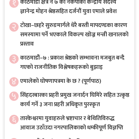
१
काठमाडौं क्षेत्र नं ७ का नेकपाका केन्द्रीय सदस्य
ज्ञानेन्द्र मोहन श्रेष्ठसहित दर्जनौं युवा एमाले प्रवेश
२
टोखा–छहरे सुरुङमार्गले धेरै बस्ती मापदण्डका कारण
समस्यामा पर्ने भएकाले विकल्प खोज्न मन्त्री खनालको
प्रस्ताव
३
काठमाडौं–७ : प्रकाश श्रेष्ठको सम्भावना मजबुत बन्दै
गएको राजनीतिक विश्लेषकहरूको बुझाइ
४
एमालेको घोषणापत्रमा के छ ? (पूर्णपाठ)
५
सिंहदरबारका प्रहरी प्रमुख जनार्दन घिमिरे सहित उत्कृष्ठ
कार्य गर्ने ३ जना प्रहरी अधिकृत पुरस्कृत
६
तारकेश्वरमा युवाहरुले भ्रष्टाचार र बेथितिविरुद्ध
आवाज उठाँउदा नगरपालिकाको धम्कीपूर्ण विज्ञप्ति