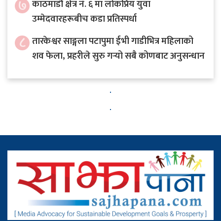
७
काठमाडौं क्षेत्र नं. ६ मा लोकप्रिय युवा
उम्मेदवारहरूबीच कडा प्रतिस्पर्धा
८
तारकेश्वर साङ्गला पटापुमा ईभी गाडीभित्र महिलाको
शव फेला, प्रहरीले सुरु गर्‍यो सबै कोणबाट अनुसन्धान