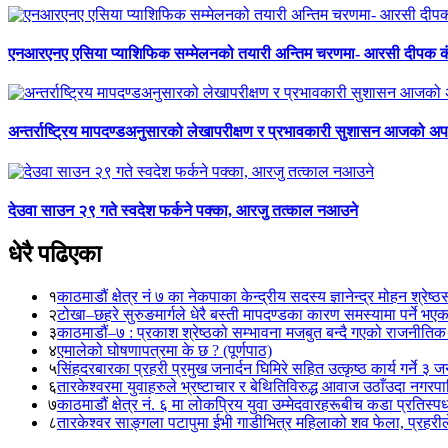
एनआरएनए एसिया प्याशिफिक सम्मेलनको तयारी अन्तिम चरणमा- आरसी दीपक 
अन्तर्राष्ट्रिय मापदण्डअनुसारको लेखापरीक्षण र प्रभावकारी सुशासन आजको अपर
देउवा साउन २९ गते स्वदेश फर्कने पक्का, आरजु तत्काल नआउने
धेरै पढिएका
१
काठमाडौं क्षेत्र नं ७ का नेकपाका केन्द्रीय सदस्य ज्ञानेन्द्र मोहन श्रेष्ठ
२
टोखा–छहरे सुरुङमार्गले धेरै बस्ती मापदण्डका कारण समस्यामा पर्ने भए
३
काठमाडौं–७ : प्रकाश श्रेष्ठको सम्भावना मजबुत बन्दै गएको राजनीतिक
४
एमालेको घोषणापत्रमा के छ ? (पूर्णपाठ)
५
सिंहदरबारका प्रहरी प्रमुख जनार्दन घिमिरे सहित उत्कृष्ठ कार्य गर्ने ३ 
६
तारकेश्वरमा युवाहरुले भ्रष्टाचार र बेथितिविरुद्ध आवाज उठाँउदा नगरपालि
७
काठमाडौं क्षेत्र नं. ६ मा लोकप्रिय युवा उम्मेदवारहरूबीच कडा प्रतिस्पर्
८
तारकेश्वर साङ्गला पटापुमा ईभी गाडीभित्र महिलाको शव फेला, प्रहरीले