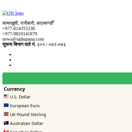
सामाखुशी, रानीबारी, काठमाण्डौँ
+977-014355338
+977-9810141879
news@sajhapana.com
सुचना बिभाग दर्ता नं.
३०५ / ०७२-०७३