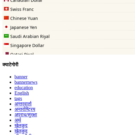
क्याटेगोरी
banner
bannernews
education
English
tags
अन्तरवार्ता
अन्तर्राष्ट्रिय
अपराध/सुरक्षा
अर्थ
खेलकुद
खेलकुद