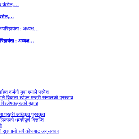
कंडेल,…
िहार्यता : अध्यक्ष…
सहित दर्जनौं युवा एमाले प्रवेश
काले विकल्प खोज्न मन्त्री खनालको प्रस्ताव
 विश्लेषकहरूको बुझाइ
जना प्रहरी अधिकृत पुरस्कृत
काको धम्कीपूर्ण विज्ञप्ति
धा
 सुरु गर्‍यो सबै कोणबाट अनुसन्धान