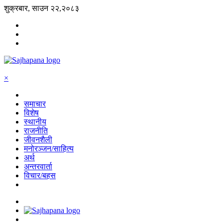
शुक्रबार, साउन २२,२०८३
×
समाचार
विशेष
स्थानीय
राजनीति
जीवनशैली
मनोरञ्जन/साहित्य
अर्थ
अन्तरवार्ता
विचार/बहस