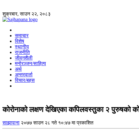
शुक्रबार, साउन २२, २०८३
समाचार
विशेष
स्थानीय
राजनीति
जीवनशैली
मनोरञ्जन/साहित्य
अर्थ
अन्तरवार्ता
विचार/बहस
कोरोनाको लक्षण देखिएका कपिलवस्तुका २ पुरुषको कोर
साझापाना
२०७७ साउन २८ गते १०:४७ मा प्रकाशित