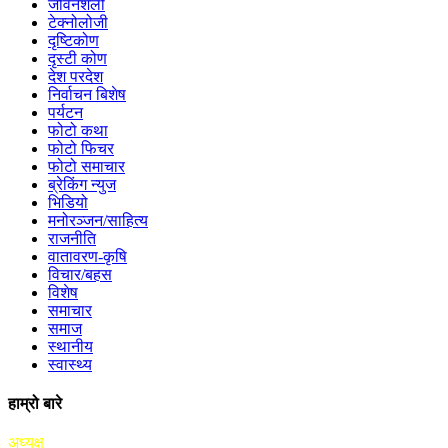
जीवनशैली
टेक्नोलोजी
दृष्टिकोण
दृस्टी कोण
देश परदेश
निर्वाचन बिशेष
पर्यटन
फोटो कथा
फोटो फिचर
फोटो समाचार
ब्रेकिंग न्युज
भिडियो
मनोरञ्जन/साहित्य
राजनीति
वातावरण-कृषि
विचार/बहस
विशेष
समाचार
समाज
स्थानीय
स्वास्थ्य
हाम्रो बारे
अध्यक्ष