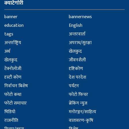
क्याटेगोरी
banner
bannernews
education
English
tags
अन्तरवार्ता
अन्तर्राष्ट्रिय
अपराध/सुरक्षा
अर्थ
खेलकुद
खेलकुद
जीवनशैली
टेक्नोलोजी
दृष्टिकोण
दृस्टी कोण
देश परदेश
निर्वाचन बिशेष
पर्यटन
फोटो कथा
फोटो फिचर
फोटो समाचार
ब्रेकिंग न्युज
भिडियो
मनोरञ्जन/साहित्य
राजनीति
वातावरण-कृषि