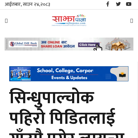
आईतबार, साउन २४,२०८३
समाचार
विशेष
स्थानीय
राजनीति
सिन्धुपाल्चोक
जीवनशैली
पहिरो पिडितलाई
मनोरञ्जन/
साहित्य