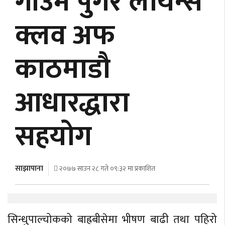
गाँउमै पुगेर लायन्स
अर्थ
क्लव अफ
अन्तरवार्ता
काठमाडौ
विचार/
बहस
आधारद्धारा
सहयोग
साझापाना
२०७७ साउन २८ गते ०९:३२ मा प्रकाशित
सिन्धुपाल्चोकको बाह्रबीसेमा भीषण बाढी तथा पहिरो