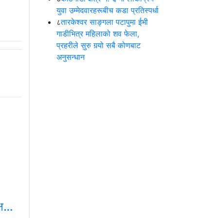
युवा उम्मेदवारहरूबीच कडा प्रतिस्पर्धा
८
तारकेश्वर साङ्गला पटापुमा ईभी
गाडीभित्र महिलाको शव फेला,
प्रहरीले सुरु गर्‍यो सबै कोणबाट
अनुसन्धान
क्ष…