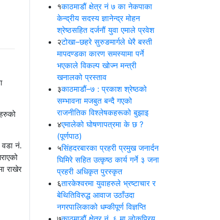
१
काठमाडौं क्षेत्र नं ७ का नेकपाका
केन्द्रीय सदस्य ज्ञानेन्द्र मोहन
श्रेष्ठसहित दर्जनौं युवा एमाले प्रवेश
२
टोखा–छहरे सुरुङमार्गले धेरै बस्ती
मापदण्डका कारण समस्यामा पर्ने
भएकाले विकल्प खोज्न मन्त्री
खनालको प्रस्ताव
ा
३
काठमाडौं–७ : प्रकाश श्रेष्ठको
सम्भावना मजबुत बन्दै गएको
राजनीतिक विश्लेषकहरूको बुझाइ
िहरुको
४
एमालेको घोषणापत्रमा के छ ?
(पूर्णपाठ)
 वडा नं.
५
सिंहदरबारका प्रहरी प्रमुख जनार्दन
गराएको
घिमिरे सहित उत्कृष्ठ कार्य गर्ने ३ जना
मा राखेर
प्रहरी अधिकृत पुरस्कृत
६
तारकेश्वरमा युवाहरुले भ्रष्टाचार र
बेथितिविरुद्ध आवाज उठाँउदा
नगरपालिकाको धम्कीपूर्ण विज्ञप्ति
७
काठमाडौं क्षेत्र नं. ६ मा लोकप्रिय