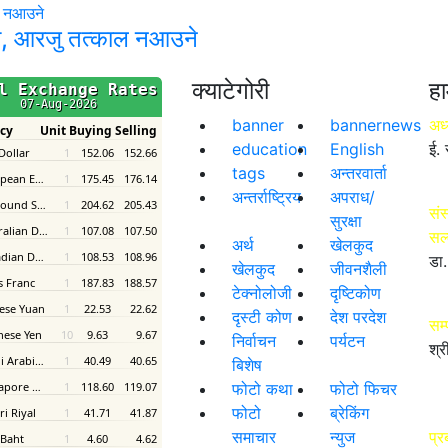
का, आरजु तत्काल नआउने
क्याटेगोरी
हा
banner
bannernews
अध्
education
English
ई. 
tags
अन्तरवार्ता
अन्तर्राष्ट्रिय
अपराध/
संस
सुरक्षा
सल
अर्थ
खेलकुद
डा.
खेलकुद
जीवनशैली
टेक्नोलोजी
दृष्टिकोण
दृस्टी कोण
देश परदेश
सम
निर्वाचन
पर्यटन
श्र
बिशेष
फोटो कथा
फोटो फिचर
फोटो
ब्रेकिंग
समाचार
न्युज
प्र