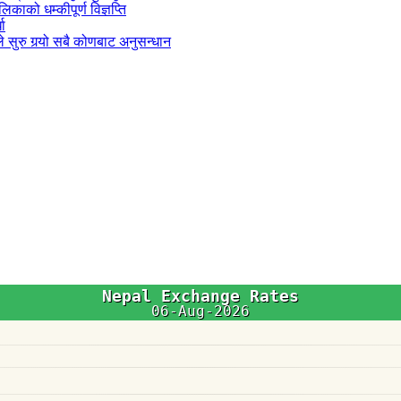
काको धम्कीपूर्ण विज्ञप्ति
धा
 सुरु गर्‍यो सबै कोणबाट अनुसन्धान