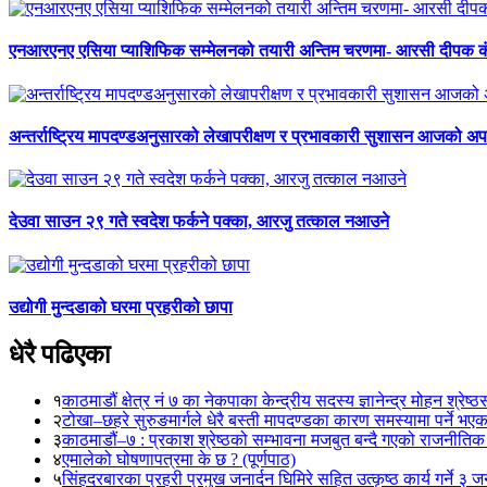
एनआरएनए एसिया प्याशिफिक सम्मेलनको तयारी अन्तिम चरणमा- आरसी दीपक 
अन्तर्राष्ट्रिय मापदण्डअनुसारको लेखापरीक्षण र प्रभावकारी सुशासन आजको अपर
देउवा साउन २९ गते स्वदेश फर्कने पक्का, आरजु तत्काल नआउने
उद्योगी मुन्दडाको घरमा प्रहरीको छापा
धेरै पढिएका
१
काठमाडौं क्षेत्र नं ७ का नेकपाका केन्द्रीय सदस्य ज्ञानेन्द्र मोहन श्रेष्ठ
२
टोखा–छहरे सुरुङमार्गले धेरै बस्ती मापदण्डका कारण समस्यामा पर्ने भए
३
काठमाडौं–७ : प्रकाश श्रेष्ठको सम्भावना मजबुत बन्दै गएको राजनीतिक
४
एमालेको घोषणापत्रमा के छ ? (पूर्णपाठ)
५
सिंहदरबारका प्रहरी प्रमुख जनार्दन घिमिरे सहित उत्कृष्ठ कार्य गर्ने ३ 