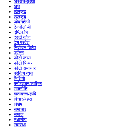
अपराध/सुरक्षा
अर्थ
खेलकुद
खेलकुद
जीवनशैली
टेक्नोलोजी
दृष्टिकोण
दृस्टी कोण
देश परदेश
निर्वाचन बिशेष
पर्यटन
फोटो कथा
फोटो फिचर
फोटो समाचार
ब्रेकिंग न्युज
भिडियो
मनोरञ्जन/साहित्य
राजनीति
वातावरण-कृषि
विचार/बहस
विशेष
समाचार
समाज
स्थानीय
स्वास्थ्य