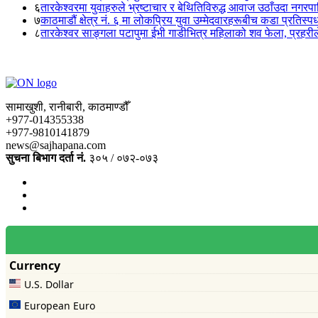
६
तारकेश्वरमा युवाहरुले भ्रष्टाचार र बेथितिविरुद्ध आवाज उठाँउदा नगरपालि
७
काठमाडौं क्षेत्र नं. ६ मा लोकप्रिय युवा उम्मेदवारहरूबीच कडा प्रतिस्पर्
८
तारकेश्वर साङ्गला पटापुमा ईभी गाडीभित्र महिलाको शव फेला, प्रहरीले
सामाखुशी, रानीबारी, काठमाण्डौँ
+977-014355338
+977-9810141879
news@sajhapana.com
सुचना बिभाग दर्ता नं.
३०५ / ०७२-०७३