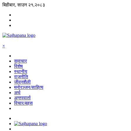
बिहीबार, साउन २१,२०८३
×
समाचार
विशेष
स्थानीय
राजनीति
जीवनशैली
मनोरञ्जन/साहित्य
अर्थ
अन्तरवार्ता
विचार/बहस