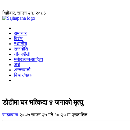
बिहीबार, साउन २१, २०८३
समाचार
विशेष
स्थानीय
राजनीति
जीवनशैली
मनोरञ्जन/साहित्य
अर्थ
अन्तरवार्ता
विचार/बहस
डोटीमा घर भत्किदा ४ जनाको मृत्यु
साझापाना
२०७७ साउन २७ गते १०:२५ मा प्रकाशित