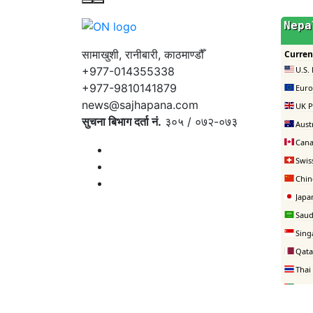
सामाखुशी, रानीबारी, काठमाण्डौँ
+977-014355338
+977-9810141879
news@sajhapana.com
सुचना बिभाग दर्ता नं.
३०५ / ०७२-०७३