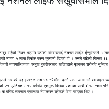
ीलाई नेशनल लाईफ संखुवासभाले दि
ादुर राईको निधन भएपछि उहाँको परिवारलाई नेशनल लाईफ ईन्सुरेन्सले ५ लाख 
शिलाको नाममा ५ लाख विमांक रकम भुक्तानी दिएको हो । उनले पहिलो किस्ता ३३
ाँदबारी नगरपालिकाका प्रमुख मुरारीप्रसाद खतिवडाले मृतकका श्रीमति सुमित्रा 
र्ष ३३ हजार ७ सय ४० रुपैयाँका दरले रकम जम्मा गर्ने शाखाप्रवन
को २५ प्रतिशत र १६ बर्षपछि एकमुष्ठ विमांक रकमका साथै बोनस रकम पनि
 बरिष्ठ व्यवसाय प्रवन्धक नेपालमान श्रेष्ठले विमा गराएका थिए ।