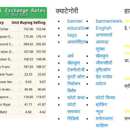
क्याटेगोरी
हा
banner
bannernews
अध्
education
English
ई. 
tags
अन्तरवार्ता
अन्तर्राष्ट्रिय
अपराध/
संस
सुरक्षा
सल
अर्थ
खेलकुद
डा.
खेलकुद
जीवनशैली
टेक्नोलोजी
दृष्टिकोण
दृस्टी कोण
देश परदेश
सम
निर्वाचन
पर्यटन
श्र
बिशेष
फोटो कथा
फोटो फिचर
फोटो
ब्रेकिंग
समाचार
न्युज
प्र
भिडियो
मनोरञ्जन/
सन्
साहित्य