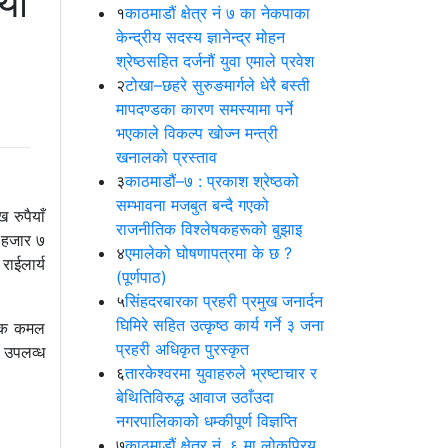
यो
१
काठमाडौं क्षेत्र नं ७ का नेकपाका
केन्द्रीय सदस्य ज्ञानेन्द्र मोहन
श्रेष्ठसहित दर्जनौं युवा एमाले प्रवेश
२
टोखा–छहरे सुरुङमार्गले धेरै बस्ती
मापदण्डका कारण समस्यामा पर्ने
भएकाले विकल्प खोज्न मन्त्री
खनालको प्रस्ताव
३
काठमाडौं–७ : प्रकाश श्रेष्ठको
सम्भावना मजबुत बन्दै गएको
रुपैयाँ
राजनीतिक विश्लेषकहरूको बुझाइ
 हजार ७
४
एमालेको घोषणापत्रमा के छ ?
राईलार्य
(पूर्णपाठ)
५
सिंहदरबारका प्रहरी प्रमुख जनार्दन
घिमिरे सहित उत्कृष्ठ कार्य गर्ने ३ जना
्धक कमल
प्रहरी अधिकृत पुरस्कृत
 उपलव्ध
६
तारकेश्वरमा युवाहरुले भ्रष्टाचार र
बेथितिविरुद्ध आवाज उठाँउदा
नगरपालिकाको धम्कीपूर्ण विज्ञप्ति
७
काठमाडौं क्षेत्र नं. ६ मा लोकप्रिय