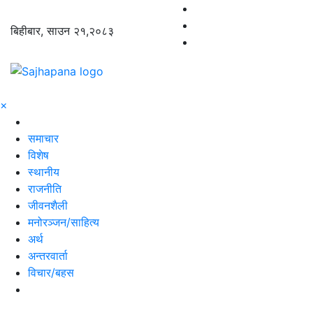
बिहीबार, साउन २१,२०८३
×
समाचार
विशेष
स्थानीय
राजनीति
जीवनशैली
मनोरञ्जन/साहित्य
अर्थ
अन्तरवार्ता
विचार/बहस