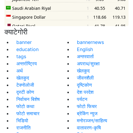
क्याटेगोरी
banner
bannernews
education
English
tags
अन्तरवार्ता
अन्तर्राष्ट्रिय
अपराध/सुरक्षा
अर्थ
खेलकुद
खेलकुद
जीवनशैली
टेक्नोलोजी
दृष्टिकोण
दृस्टी कोण
देश परदेश
निर्वाचन बिशेष
पर्यटन
फोटो कथा
फोटो फिचर
फोटो समाचार
ब्रेकिंग न्युज
भिडियो
मनोरञ्जन/साहित्य
राजनीति
वातावरण-कृषि