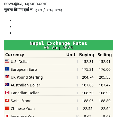
news@sajhapana.com
सुचना बिभाग दर्ता नं.
३०५ / ०७२-०७३