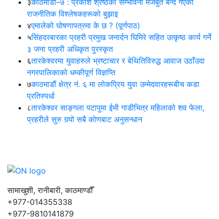
३
काठमाडौं–७ : प्रकाश श्रेष्ठको सम्भावना मजबुत बन्दै गएको
राजनीतिक विश्लेषकहरूको बुझाइ
४
एमालेको घोषणापत्रमा के छ ? (पूर्णपाठ)
५
सिंहदरबारका प्रहरी प्रमुख जनार्दन घिमिरे सहित उत्कृष्ठ कार्य गर्ने
३ जना प्रहरी अधिकृत पुरस्कृत
६
तारकेश्वरमा युवाहरुले भ्रष्टाचार र बेथितिविरुद्ध आवाज उठाँउदा
नगरपालिकाको धम्कीपूर्ण विज्ञप्ति
७
काठमाडौं क्षेत्र नं. ६ मा लोकप्रिय युवा उम्मेदवारहरूबीच कडा
प्रतिस्पर्धा
८
तारकेश्वर साङ्गला पटापुमा ईभी गाडीभित्र महिलाको शव फेला,
प्रहरीले सुरु गर्‍यो सबै कोणबाट अनुसन्धान
सामाखुशी, रानीबारी, काठमाण्डौँ
+977-014355338
+977-9810141879