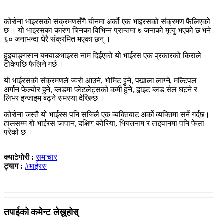
कोरोना भाइरसको संक्रमणसँगै चीनमा अर्को एक भाइरसको संक्रमण फैलिएको
छ । यो भाइरसका कारण चिनका विभिन्न प्रान्तमा ७ जनाको मृत्यु भएको छ भने
६० जनाभन्दा धेरै संक्रमित भएका छन् ।
हुइयाङ्गसान बनयाङभाइरस नाम दिईएको यो भाईरस एक प्रकारको किराले
टोकेपछि फैलिने गर्छ ।
यो भाईरसको संक्रमणले ज्वरो आउने, भोमिट हुने, पखाला लाग्ने, मल्टिपल
अर्गान फेल्योर हुने, ब्लडमा प्लेटलेट्सको कमी हुने, ह्वाइट ब्लड सेल घट्ने र
लिभर इन्जाइम बढ्ने समस्या देखिन्छ ।
कोरोना जस्तै यो भाईरस पनि सजिलै एक व्यक्तिबाट अर्को व्यक्तिमा सर्ने गर्दछ।
हालसम्म यो भाईरस जापान, दक्षिण कोरिया, भियतनाम र ताइवानमा पनि फेला
परेको छ ।
क्याटेगोरी :
समाचार
ट्याग :
#भाईरस
तपाईको कमेन्ट लेख्नुहोस्