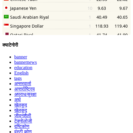
क्याटेगोरी
banner
bannernews
education
English
tags
अन्तरवार्ता
अन्तर्राष्ट्रिय
अपराध/सुरक्षा
अर्थ
खेलकुद
खेलकुद
जीवनशैली
टेक्नोलोजी
दृष्टिकोण
दृस्टी कोण