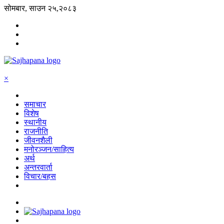
सोमबार, साउन २५,२०८३
×
समाचार
विशेष
स्थानीय
राजनीति
जीवनशैली
मनोरञ्जन/साहित्य
अर्थ
अन्तरवार्ता
विचार/बहस