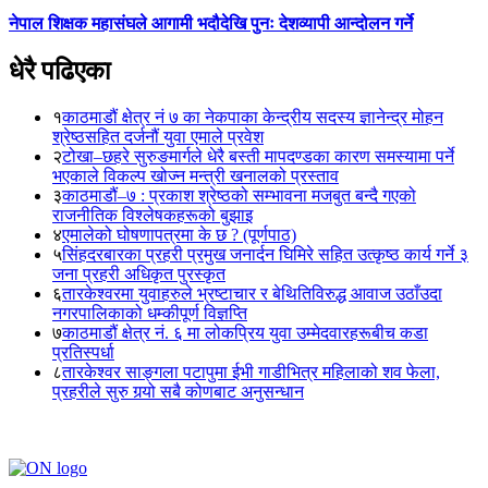
नेपाल शिक्षक महासंघले आगामी भदौदेखि पुनः देशव्यापी आन्दोलन गर्ने
धेरै पढिएका
१
काठमाडौं क्षेत्र नं ७ का नेकपाका केन्द्रीय सदस्य ज्ञानेन्द्र मोहन
श्रेष्ठसहित दर्जनौं युवा एमाले प्रवेश
२
टोखा–छहरे सुरुङमार्गले धेरै बस्ती मापदण्डका कारण समस्यामा पर्ने
भएकाले विकल्प खोज्न मन्त्री खनालको प्रस्ताव
३
काठमाडौं–७ : प्रकाश श्रेष्ठको सम्भावना मजबुत बन्दै गएको
राजनीतिक विश्लेषकहरूको बुझाइ
४
एमालेको घोषणापत्रमा के छ ? (पूर्णपाठ)
५
सिंहदरबारका प्रहरी प्रमुख जनार्दन घिमिरे सहित उत्कृष्ठ कार्य गर्ने ३
जना प्रहरी अधिकृत पुरस्कृत
६
तारकेश्वरमा युवाहरुले भ्रष्टाचार र बेथितिविरुद्ध आवाज उठाँउदा
नगरपालिकाको धम्कीपूर्ण विज्ञप्ति
७
काठमाडौं क्षेत्र नं. ६ मा लोकप्रिय युवा उम्मेदवारहरूबीच कडा
प्रतिस्पर्धा
८
तारकेश्वर साङ्गला पटापुमा ईभी गाडीभित्र महिलाको शव फेला,
प्रहरीले सुरु गर्‍यो सबै कोणबाट अनुसन्धान