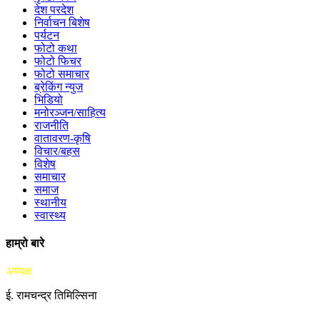
देश परदेश
निर्वाचन बिशेष
पर्यटन
फोटो कथा
फोटो फिचर
फोटो समाचार
ब्रेकिंग न्युज
भिडियो
मनोरञ्जन/साहित्य
राजनीति
वातावरण-कृषि
विचार/बहस
विशेष
समाचार
समाज
स्थानीय
स्वास्थ्य
हाम्रो बारे
अध्यक्ष
ई. रामचन्द्र तिमिल्सिना