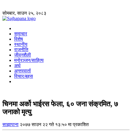
सोमबार, साउन २५, २०८३
समाचार
विशेष
स्थानीय
राजनीति
जीवनशैली
मनोरञ्जन/साहित्य
अर्थ
अन्तरवार्ता
विचार/बहस
चिनमा अर्को भाईरस फेला, ६० जना संक्रमित, ७
जनाको मृत्यु
साझापाना
२०७७ साउन २२ गते १३:५० मा प्रकाशित