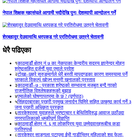
नेपाल शिक्षक महासंघले आगामी भदौदेखि पुनः देशव्यापी आन्दोलन गर्ने
शेरबहादुर देउवामाथि धरपकड गरे प्रतिरोधमा उत्रने चेतावनी
धेरै पढिएका
१
काठमाडौं क्षेत्र नं ७ का नेकपाका केन्द्रीय सदस्य ज्ञानेन्द्र मोहन
श्रेष्ठसहित दर्जनौं युवा एमाले प्रवेश
२
टोखा–छहरे सुरुङमार्गले धेरै बस्ती मापदण्डका कारण समस्यामा पर्ने
भएकाले विकल्प खोज्न मन्त्री खनालको प्रस्ताव
३
काठमाडौं–७ : प्रकाश श्रेष्ठको सम्भावना मजबुत बन्दै गएको
राजनीतिक विश्लेषकहरूको बुझाइ
४
एमालेको घोषणापत्रमा के छ ? (पूर्णपाठ)
५
सिंहदरबारका प्रहरी प्रमुख जनार्दन घिमिरे सहित उत्कृष्ठ कार्य गर्ने ३
जना प्रहरी अधिकृत पुरस्कृत
६
तारकेश्वरमा युवाहरुले भ्रष्टाचार र बेथितिविरुद्ध आवाज उठाँउदा
नगरपालिकाको धम्कीपूर्ण विज्ञप्ति
७
काठमाडौं क्षेत्र नं. ६ मा लोकप्रिय युवा उम्मेदवारहरूबीच कडा
प्रतिस्पर्धा
८
तारकेश्वर साङ्गला पटापुमा ईभी गाडीभित्र महिलाको शव फेला,