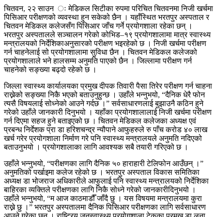
चितवन, २२ साउन ः मेडिकल सिटीका रुपमा परिचित चितवनमा निजी खर्चमा
पिसिआर परीक्षणको व्यवस्था हुन सकेको छैन । यहाँस्थित भरतपुर अस्पताल र
चितवन मेडिकल कलेजसँग पिसिआर जाँच गर्ने प्रयोगशाला रहेका छन् ।
भरतपुर अस्पतालले सञ्चालन गरेको कोभिड–१९ प्रयोगशालामा मात्र स्वास्थ्य
मन्त्रालयको निर्देशिकाअनुसारको परीक्षण भइरहेको छ । निजी खर्चमा परीक्षण
गर्न चाहनेलाई सो प्रयोगशालामा सुविधा छैन । चितवन मेडिकल कलेजको
प्रयोगशालाले भने हालसम्म अनुमति पाएको छैन । जिल्लामा परीक्षण गर्न
चाहनेको सङ्ख्या बढ्दो रहेको छ ।
जिल्ला स्वास्थ्य कार्यालयका प्रमुख दीपक तिवारी पैसा तिरेर परीक्षण गर्न चाहना
राख्नेको सङ्ख्या निकै भएको बताउनुहुन्छ । उहाँले भन्नुभयो, “दैनिक धेरै फोन
त्यसै विषयलाई सोध्नेको आउने गर्दछ ।” सर्वसाधारणलाई बुझाउनै कठिन हुने
गरेको उहाँले जानकारी दिनुभयो । यहाँका प्रयोगशालालाई निजी खर्चमा परीक्षण
गर्न दिएमा सहज हुने बताइएको छ । चितवन मेडिकल कलेजका अध्यक्ष एवं
प्रबन्ध निर्देशक प्रा डा हरिशचन्द्र न्यौपाने आफुहरुले रु पाँच करोड ४० लाख
खर्च गरेर प्रयोगशाला निर्माण गरे पनि स्वास्थ्य मन्त्रालयले अनुमति नदिएको
बताउनुभयो । प्रयोगशालाका लागि आवश्यक सबै तयारी गरिएको छ ।
उहाँले भन्नुभयो, “परीक्षणका लागि दैनिक ५० हाराहारी टेलिफोन आउँछन् ।”
अनुमतिको पर्खाइमा कलेज रहेको छ । भरतपुर अस्पताल विकास समितिका
अध्यक्ष डा भोजराज अधिकारीले आफुलाई पनि स्वास्थ्य मन्त्रालयको निर्देशिका
बाहिरका व्यक्तिले परीक्षणका लागि निकै सोध्ने गरेको जानकारीदिनुभयो ।
उहाँले भन्नुभयो, “म आज काठमाडौँ जाँदै छु । यस विषयमा मन्त्रालयमा कुरा
राख्ने छु ।” भरतपुर अस्पतालमा दैनिक पिसिआर परीक्षणका लागि सर्वसाधारण
आउने गरेका छन् । राष्ट्रिय जनस्वास्थ्य प्रयोगशाला टेकुका प्रमुख डा लुना