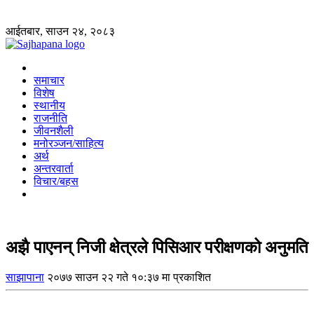
आईतबार, साउन २४, २०८३
समाचार
विशेष
स्थानीय
राजनीति
जीवनशैली
मनोरञ्जन/साहित्य
अर्थ
अन्तरवार्ता
विचार/बहस
अझै पाएनन् निजी क्षेत्रले पिसिआर परीक्षणको अनुमति
साझापाना
२०७७ साउन २२ गते १०:३७ मा प्रकाशित