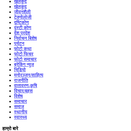
खेलकुद
खेलकुद
जीवनशैली
टेक्नोलोजी
दृष्टिकोण
दृस्टी कोण
देश परदेश
निर्वाचन बिशेष
पर्यटन
फोटो कथा
फोटो फिचर
फोटो समाचार
ब्रेकिंग न्युज
भिडियो
मनोरञ्जन/साहित्य
राजनीति
वातावरण-कृषि
विचार/बहस
विशेष
समाचार
समाज
स्थानीय
स्वास्थ्य
हाम्रो बारे