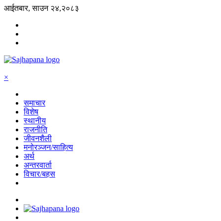
आईतबार, साउन २४,२०८३
×
समाचार
विशेष
स्थानीय
राजनीति
जीवनशैली
मनोरञ्जन/साहित्य
अर्थ
अन्तरवार्ता
विचार/बहस