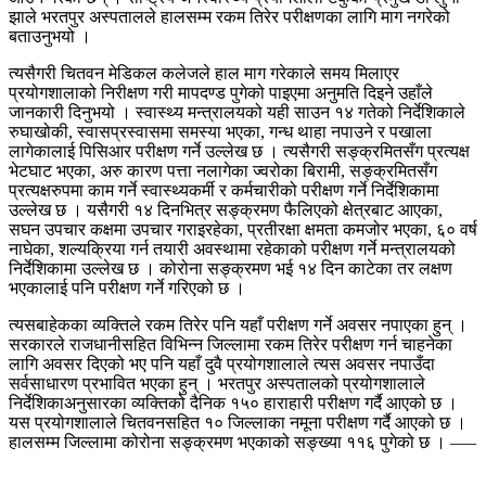
झाले भरतपुर अस्पतालले हालसम्म रकम तिरेर परीक्षणका लागि माग नगरेको
बताउनुभयो ।
त्यसैगरी चितवन मेडिकल कलेजले हाल माग गरेकाले समय मिलाएर
प्रयोगशालाको निरीक्षण गरी मापदण्ड पुगेको पाइएमा अनुमति दिइने उहाँले
जानकारी दिनुभयो । स्वास्थ्य मन्त्रालयको यही साउन १४ गतेको निर्देशिकाले
रुघाखोकी, स्वासप्रस्वासमा समस्या भएका, गन्ध थाहा नपाउने र पखाला
लागेकालाई पिसिआर परीक्षण गर्ने उल्लेख छ । त्यसैगरी सङ्क्रमितसँग प्रत्यक्ष
भेटघाट भएका, अरु कारण पत्ता नलागेका ज्वरोका बिरामी, सङ्क्रमितसँग
प्रत्यक्षरुपमा काम गर्ने स्वास्थ्यकर्मी र कर्मचारीको परीक्षण गर्ने निर्देशिकामा
उल्लेख छ । यसैगरी १४ दिनभित्र सङ्क्रमण फैलिएको क्षेत्रबाट आएका,
सघन उपचार कक्षमा उपचार गराइरहेका, प्रतीरक्षा क्षमता कमजोर भएका, ६० वर्ष
नाघेका, शल्यक्रिया गर्न तयारी अवस्थामा रहेकाको परीक्षण गर्ने मन्त्रालयको
निर्देशिकामा उल्लेख छ । कोरोना सङ्क्रमण भई १४ दिन काटेका तर लक्षण
भएकालाई पनि परीक्षण गर्ने गरिएको छ ।
त्यसबाहेकका व्यक्तिले रकम तिरेर पनि यहाँ परीक्षण गर्ने अवसर नपाएका हुन् ।
सरकारले राजधानीसहित विभिन्न जिल्लामा रकम तिरेर परीक्षण गर्न चाहनेका
लागि अवसर दिएको भए पनि यहाँ दुवै प्रयोगशालाले त्यस अवसर नपाउँदा
सर्वसाधारण प्रभावित भएका हुन् । भरतपुर अस्पतालको प्रयोगशालाले
निर्देशिकाअनुसारका व्यक्तिको दैनिक १५० हाराहारी परीक्षण गर्दै आएको छ ।
यस प्रयोगशालाले चितवनसहित १० जिल्लाका नमूना परीक्षण गर्दै आएको छ ।
हालसम्म जिल्लामा कोरोना सङ्क्रमण भएकाको सङ्ख्या ११६ पुगेको छ । –––