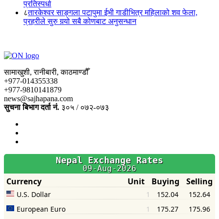
प्रतिस्पर्धा
८
तारकेश्वर साङ्गला पटापुमा ईभी गाडीभित्र महिलाको शव फेला,
प्रहरीले सुरु गर्‍यो सबै कोणबाट अनुसन्धान
सामाखुशी, रानीबारी, काठमाण्डौँ
+977-014355338
+977-9810141879
news@sajhapana.com
सुचना बिभाग दर्ता नं.
३०५ / ०७२-०७३