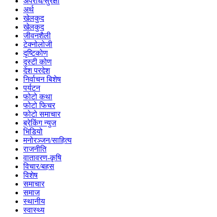
अपराध/सुरक्षा
अर्थ
खेलकुद
खेलकुद
जीवनशैली
टेक्नोलोजी
दृष्टिकोण
दृस्टी कोण
देश परदेश
निर्वाचन बिशेष
पर्यटन
फोटो कथा
फोटो फिचर
फोटो समाचार
ब्रेकिंग न्युज
भिडियो
मनोरञ्जन/साहित्य
राजनीति
वातावरण-कृषि
विचार/बहस
विशेष
समाचार
समाज
स्थानीय
स्वास्थ्य