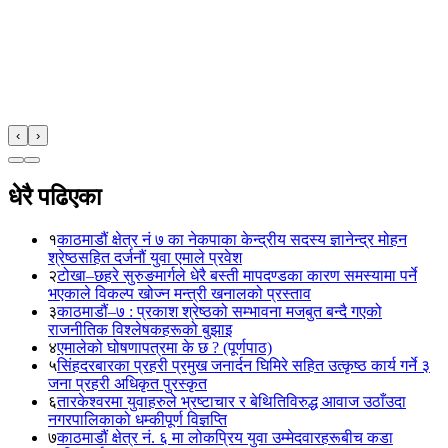
‹
›
धेरै पढिएका
१
काठमाडौं क्षेत्र नं ७ का नेकपाका केन्द्रीय सदस्य ज्ञानेन्द्र मोहन
श्रेष्ठसहित दर्जनौं युवा एमाले प्रवेश
२
टोखा–छहरे सुरुङमार्गले धेरै बस्ती मापदण्डका कारण समस्यामा पर्ने
भएकाले विकल्प खोज्न मन्त्री खनालको प्रस्ताव
३
काठमाडौं–७ : प्रकाश श्रेष्ठको सम्भावना मजबुत बन्दै गएको
राजनीतिक विश्लेषकहरूको बुझाइ
४
एमालेको घोषणापत्रमा के छ ? (पूर्णपाठ)
५
सिंहदरबारका प्रहरी प्रमुख जनार्दन घिमिरे सहित उत्कृष्ठ कार्य गर्ने ३
जना प्रहरी अधिकृत पुरस्कृत
६
तारकेश्वरमा युवाहरुले भ्रष्टाचार र बेथितिविरुद्ध आवाज उठाँउदा
नगरपालिकाको धम्कीपूर्ण विज्ञप्ति
७
काठमाडौं क्षेत्र नं. ६ मा लोकप्रिय युवा उम्मेदवारहरूबीच कडा