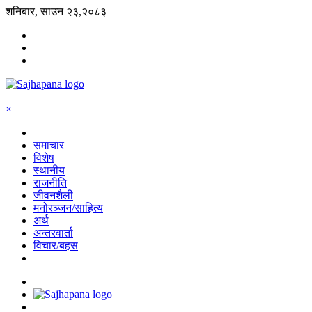
शनिबार, साउन २३,२०८३
×
समाचार
विशेष
स्थानीय
राजनीति
जीवनशैली
मनोरञ्जन/साहित्य
अर्थ
अन्तरवार्ता
विचार/बहस