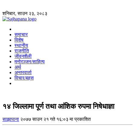
शनिबार, साउन २३, २०८३
समाचार
विशेष
स्थानीय
राजनीति
जीवनशैली
मनोरञ्जन/साहित्य
अर्थ
अन्तरवार्ता
विचार/बहस
१४ जिल्लामा पूर्ण तथा आंशिक रुपमा निषेधाज्ञा
साझापाना
२०७७ साउन २१ गते १६:०३ मा प्रकाशित