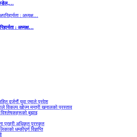
कंडेल,…
िहार्यता : अध्यक्ष…
सहित दर्जनौं युवा एमाले प्रवेश
काले विकल्प खोज्न मन्त्री खनालको प्रस्ताव
 विश्लेषकहरूको बुझाइ
जना प्रहरी अधिकृत पुरस्कृत
काको धम्कीपूर्ण विज्ञप्ति
धा