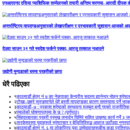
एनआरएनए एसिया प्याशिफिक सम्मेलनको तयारी अन्तिम चरणमा- आरसी दीपक 
अन्तर्राष्ट्रिय मापदण्डअनुसारको लेखापरीक्षण र प्रभावकारी सुशासन आजको अपर
देउवा साउन २९ गते स्वदेश फर्कने पक्का, आरजु तत्काल नआउने
उद्योगी मुन्दडाको घरमा प्रहरीको छापा
धेरै पढिएका
१
काठमाडौं क्षेत्र नं ७ का नेकपाका केन्द्रीय सदस्य ज्ञानेन्द्र मोहन श्रेष्ठ
२
टोखा–छहरे सुरुङमार्गले धेरै बस्ती मापदण्डका कारण समस्यामा पर्ने भए
३
काठमाडौं–७ : प्रकाश श्रेष्ठको सम्भावना मजबुत बन्दै गएको राजनीतिक
४
एमालेको घोषणापत्रमा के छ ? (पूर्णपाठ)
५
सिंहदरबारका प्रहरी प्रमुख जनार्दन घिमिरे सहित उत्कृष्ठ कार्य गर्ने ३ 
६
तारकेश्वरमा युवाहरुले भ्रष्टाचार र बेथितिविरुद्ध आवाज उठाँउदा नगरपालि
७
काठमाडौं क्षेत्र नं. ६ मा लोकप्रिय युवा उम्मेदवारहरूबीच कडा प्रतिस्पर्