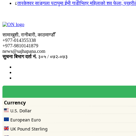
८
तारकेश्वर साङ्गला पटापुमा ईभी गाडीभित्र महिलाको शव फेला, प्रहरीले
सामाखुशी, रानीबारी, काठमाण्डौँ
+977-014355338
+977-9810141879
news@sajhapana.com
सुचना बिभाग दर्ता नं.
३०५ / ०७२-०७३