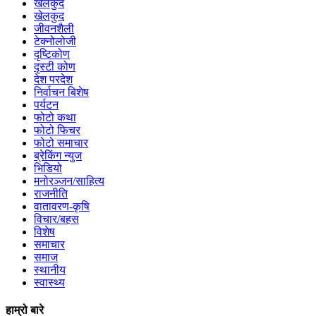
खेलकुद
खेलकुद
जीवनशैली
टेक्नोलोजी
दृष्टिकोण
दृस्टी कोण
देश परदेश
निर्वाचन बिशेष
पर्यटन
फोटो कथा
फोटो फिचर
फोटो समाचार
ब्रेकिंग न्युज
भिडियो
मनोरञ्जन/साहित्य
राजनीति
वातावरण-कृषि
विचार/बहस
विशेष
समाचार
समाज
स्थानीय
स्वास्थ्य
हाम्रो बारे