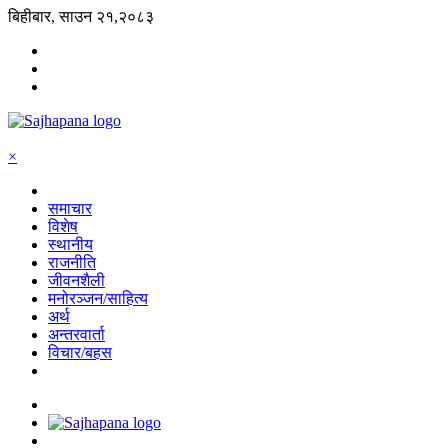
बिहीबार, साउन २१,२०८३
×
समाचार
विशेष
स्थानीय
राजनीति
जीवनशैली
मनोरञ्जन/साहित्य
अर्थ
अन्तरवार्ता
विचार/बहस