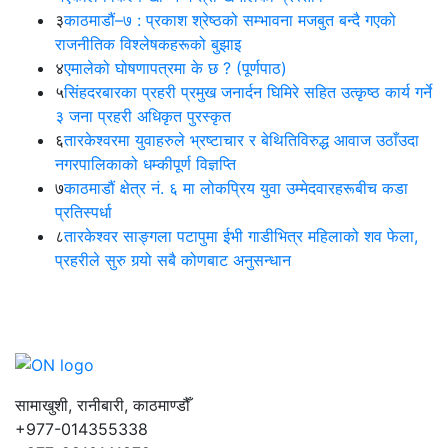
३
काठमाडौं–७ : प्रकाश श्रेष्ठको सम्भावना मजबुत बन्दै गएको
राजनीतिक विश्लेषकहरूको बुझाइ
४
एमालेको घोषणापत्रमा के छ ? (पूर्णपाठ)
५
सिंहदरबारका प्रहरी प्रमुख जनार्दन घिमिरे सहित उत्कृष्ठ कार्य गर्ने
३ जना प्रहरी अधिकृत पुरस्कृत
६
तारकेश्वरमा युवाहरुले भ्रष्टाचार र बेथितिविरुद्ध आवाज उठाँउदा
नगरपालिकाको धम्कीपूर्ण विज्ञप्ति
७
काठमाडौं क्षेत्र नं. ६ मा लोकप्रिय युवा उम्मेदवारहरूबीच कडा
प्रतिस्पर्धा
८
तारकेश्वर साङ्गला पटापुमा ईभी गाडीभित्र महिलाको शव फेला,
प्रहरीले सुरु गर्‍यो सबै कोणबाट अनुसन्धान
सामाखुशी, रानीबारी, काठमाण्डौँ
+977-014355338