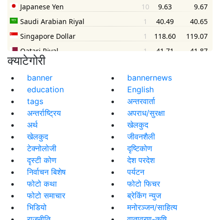
क्याटेगोरी
banner
bannernews
education
English
tags
अन्तरवार्ता
अन्तर्राष्ट्रिय
अपराध/सुरक्षा
अर्थ
खेलकुद
खेलकुद
जीवनशैली
टेक्नोलोजी
दृष्टिकोण
दृस्टी कोण
देश परदेश
निर्वाचन बिशेष
पर्यटन
फोटो कथा
फोटो फिचर
फोटो समाचार
ब्रेकिंग न्युज
भिडियो
मनोरञ्जन/साहित्य
राजनीति
वातावरण-कृषि