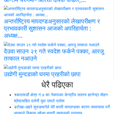
अन्तर्राष्ट्रिय मापदण्डअनुसारको लेखापरीक्षण र
प्रभावकारी सुशासन आजको अपरिहार्यता :
अध्यक्ष…
देउवा साउन २९ गते स्वदेश फर्कने पक्का, आरजु
तत्काल नआउने
उद्योगी मुन्दडाको घरमा प्रहरीको छापा
धेरै पढिएका
१
काठमाडौं क्षेत्र नं ७ का नेकपाका केन्द्रीय सदस्य ज्ञानेन्द्र मोहन
श्रेष्ठसहित दर्जनौं युवा एमाले प्रवेश
२
टोखा–छहरे सुरुङमार्गले धेरै बस्ती मापदण्डका कारण समस्यामा पर्ने
भएकाले विकल्प खोज्न मन्त्री खनालको प्रस्ताव