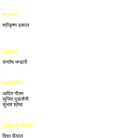
सम्पादक
श्रीकृष्ण ढकाल
प्रबन्धक
सन्तोष भण्डारी
मल्टीमिडिया
आदित गौतम
सुजित पुडासैनी
सुभाष श्रेष्ठ
कार्यकारी निर्देशक
विदुर फुँयाल