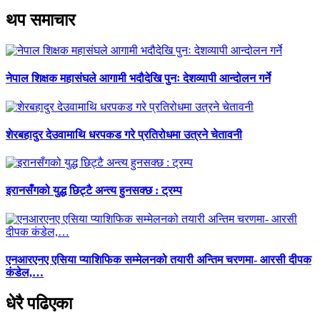
थप समाचार
नेपाल शिक्षक महासंघले आगामी भदौदेखि पुनः देशव्यापी आन्दोलन गर्ने
शेरबहादुर देउवामाथि धरपकड गरे प्रतिरोधमा उत्रने चेतावनी
इरानसँगको युद्ध छिट्टै अन्त्य हुनसक्छ : ट्रम्प
एनआरएनए एसिया प्याशिफिक सम्मेलनको तयारी अन्तिम चरणमा- आरसी दीपक
कंडेल,…
धेरै पढिएका