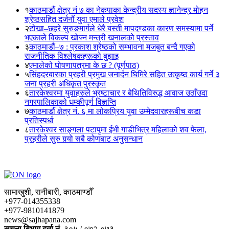
१
काठमाडौं क्षेत्र नं ७ का नेकपाका केन्द्रीय सदस्य ज्ञानेन्द्र मोहन
श्रेष्ठसहित दर्जनौं युवा एमाले प्रवेश
२
टोखा–छहरे सुरुङमार्गले धेरै बस्ती मापदण्डका कारण समस्यामा पर्ने
भएकाले विकल्प खोज्न मन्त्री खनालको प्रस्ताव
३
काठमाडौं–७ : प्रकाश श्रेष्ठको सम्भावना मजबुत बन्दै गएको
राजनीतिक विश्लेषकहरूको बुझाइ
४
एमालेको घोषणापत्रमा के छ ? (पूर्णपाठ)
५
सिंहदरबारका प्रहरी प्रमुख जनार्दन घिमिरे सहित उत्कृष्ठ कार्य गर्ने ३
जना प्रहरी अधिकृत पुरस्कृत
६
तारकेश्वरमा युवाहरुले भ्रष्टाचार र बेथितिविरुद्ध आवाज उठाँउदा
नगरपालिकाको धम्कीपूर्ण विज्ञप्ति
७
काठमाडौं क्षेत्र नं. ६ मा लोकप्रिय युवा उम्मेदवारहरूबीच कडा
प्रतिस्पर्धा
८
तारकेश्वर साङ्गला पटापुमा ईभी गाडीभित्र महिलाको शव फेला,
प्रहरीले सुरु गर्‍यो सबै कोणबाट अनुसन्धान
सामाखुशी, रानीबारी, काठमाण्डौँ
+977-014355338
+977-9810141879
news@sajhapana.com
सुचना बिभाग दर्ता नं.
३०५ / ०७२-०७३