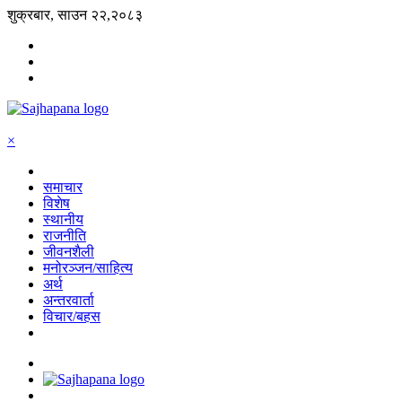
शुक्रबार, साउन २२,२०८३
×
समाचार
विशेष
स्थानीय
राजनीति
जीवनशैली
मनोरञ्जन/साहित्य
अर्थ
अन्तरवार्ता
विचार/बहस