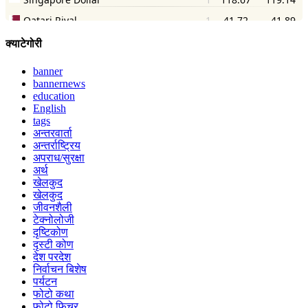
क्याटेगोरी
banner
bannernews
education
English
tags
अन्तरवार्ता
अन्तर्राष्ट्रिय
अपराध/सुरक्षा
अर्थ
खेलकुद
खेलकुद
जीवनशैली
टेक्नोलोजी
दृष्टिकोण
दृस्टी कोण
देश परदेश
निर्वाचन बिशेष
पर्यटन
फोटो कथा
फोटो फिचर