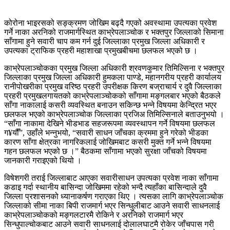
कोरोना भाइरसको सङ्क्रमण जोखिम बढ्दै गएको अवस्थामा उपत्यका प्रवेश
गर्ने नाका अरनिको राजमार्गस्थित काभ्रेपलाञ्चोक र भक्तपुर जिल्लाको सिमाना
साँगामा हुने सवारी चाप कम गर्न दुई जिल्लाका प्रमुख जिल्ला अधिकारी र
उपत्यका ट्राफिक प्रहरी महाशाखा प्रमुखबीचमा छलफल भएको छ ।
काभ्रेपलाञ्चोकका प्रमुख जिल्ला अधिकारी श्रवणकुमार तिमिल्सिना र भक्तपुर
जिल्लाका प्रमुख जिल्ला अधिकारी हुमकला पाण्डे, महानगरीय प्रहरी कार्यालय
रानीपोखरीका प्रमुख वरिष्ठ प्रहरी उपरीक्षक किरण बज्राचार्य र दुवै जिल्लाका
प्रहरी प्रमुखलगायतको काभ्रेपलाञ्चोकको साँगामा मङ्गलबार भएको बैठकले
साँगा नाकालाई कसरी व्यवस्थित बनाउन सकिन्छ भन्ने विषयमा केन्द्रित भएर
छलफल भएको काभ्रेपलाञ्चोक जिल्लाका प्रजिअ तिमिल्सिनाले बताउनुभयो ।
“साँगा नाकामा देखिने भीडभाड सहजरूपमा व्यवस्थापन गर्ने विषयमा छलफल
ग¥यौँ”, उहाँले भन्नुभयो, “सवारी साधन जाँचका क्रममा हुने गरेको भीडका
कारण साँगा क्षेत्रका नागरिकलाई जोखिमबाट कसरी मुक्त गर्ने भन्ने विषयमा
गहन छलफल भएको छ ।” बैठकमा साँगामा भएको सुरक्षा जाँचको विषयमा
जानकारी गराइएको थियो ।
विषेशगरी तराई जिल्लाबाट आएका सवारीसाधन उपत्यका प्रवेश नाका साँगामा
कडाइ गर्दा स्थानीय बासिन्दा जोखिममा रहेको भन्दै त्यहाँका बासिन्दाले दुवै
जिल्ला प्रशासनको ध्यानाकर्षण गराएका थिए । त्यसका लागि काभ्रेपलाञ्चोक
जिल्लाको सीमा नाका बिपी राजमार्ग भएर सिन्धुलीबाट आउने सवारी साधनलाई
काभ्रेपलाञ्चोकको मङ्गलटारमै रोकिने र अरनिको राजमार्ग भएर
सिन्धुपाल्चोकबाट आउने सवारी साधनलाई दोलालघाटमै रोकेर जाँचपास गरी