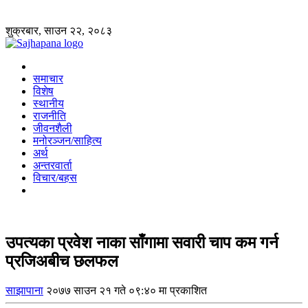
शुक्रबार, साउन २२, २०८३
समाचार
विशेष
स्थानीय
राजनीति
जीवनशैली
मनोरञ्जन/साहित्य
अर्थ
अन्तरवार्ता
विचार/बहस
उपत्यका प्रवेश नाका साँगामा सवारी चाप कम गर्न
प्रजिअबीच छलफल
साझापाना
२०७७ साउन २१ गते ०९:४० मा प्रकाशित