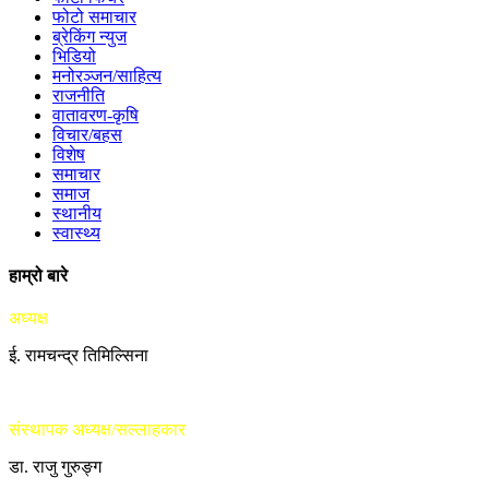
फोटो समाचार
ब्रेकिंग न्युज
भिडियो
मनोरञ्जन/साहित्य
राजनीति
वातावरण-कृषि
विचार/बहस
विशेष
समाचार
समाज
स्थानीय
स्वास्थ्य
हाम्रो बारे
अध्यक्ष
ई. रामचन्द्र तिमिल्सिना
संस्थापक अध्यक्ष/सल्लाहकार
डा. राजु गुरुङ्ग