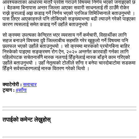
आवश्यकताका आधारमा मात्रै प्रवेश गराउने विषयमा निर्णय भएको जनाइएको छ
। बैठकमा बिनापास अन्तर जिल्ला आएका सवारी साधनलाई ती ठाउँमै रोकेर
राख्ने कुरालाई अझ कडाइ गर्ने निर्णय भएको प्रजिअ तिमिल्सिनाले बताउनुभयो ।
पास लिएर आएकाहरुले पनि तोकिएको सङ्ख्याभन्दा बढी ल्याउने गरेको पाइएका
कारण त्यसलाई समेत कडाइ गर्ने उहाँले बताउनुभयो ।
सो क्रममा उपत्यका केन्द्रित भएर व्यवसाय गर्ने कर्मचारी, विद्यार्थीका लागि
सहज बनाउने विषयमा दुवै जिल्लाबीच सहमति गरेर खुकुलो गर्ने विषयमा पनि
छलफल भएको उहाँले बताउनुभयो । सो क्रममा मास्कको प्रयोगबिना बाहिर
निस्केको पाइएमा सङ्क्रमण रोग ऐन, २०२० अन्तर्गत कारवाही गर्नका लागि
पहिलोपटक सचेतनासँगै मास्क नलगाई हिँड्नेलाई मास्क बाँड्ने काम गरिएको
उहाँले बताउनुभयो । उहाँ नेतृत्वको टोलीले साँगा र बनेपा चारदोबाटोमा सडकमा
हिँड्ने सर्वसाधारणलाई मास्क वितरण गरेको थियो ।
क्याटेगोरी :
समाचार
ट्याग :
#साँगा
तपाईको कमेन्ट लेख्नुहोस्