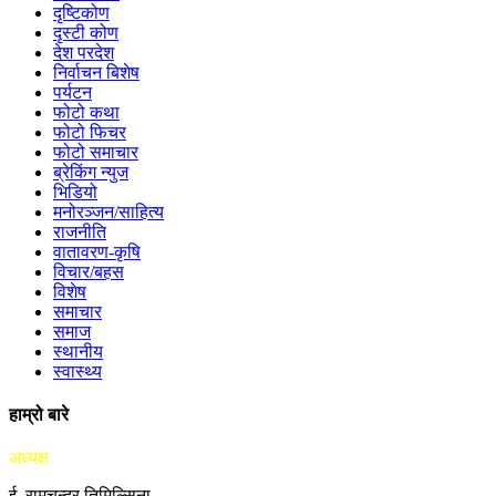
दृष्टिकोण
दृस्टी कोण
देश परदेश
निर्वाचन बिशेष
पर्यटन
फोटो कथा
फोटो फिचर
फोटो समाचार
ब्रेकिंग न्युज
भिडियो
मनोरञ्जन/साहित्य
राजनीति
वातावरण-कृषि
विचार/बहस
विशेष
समाचार
समाज
स्थानीय
स्वास्थ्य
हाम्रो बारे
अध्यक्ष
ई. रामचन्द्र तिमिल्सिना