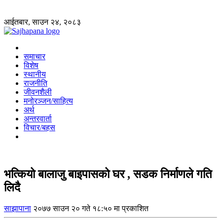
आईतबार, साउन २४, २०८३
समाचार
विशेष
स्थानीय
राजनीति
जीवनशैली
मनोरञ्जन/साहित्य
अर्थ
अन्तरवार्ता
विचार/बहस
भत्कियो बालाजु बाइपासको घर , सडक निर्माणले गति
लिदै
साझापाना
२०७७ साउन २० गते १८:५० मा प्रकाशित