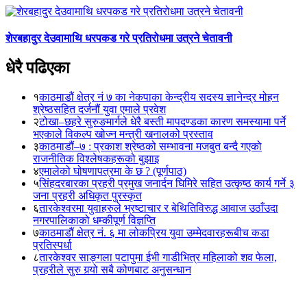
शेरबहादुर देउवामाथि धरपकड गरे प्रतिरोधमा उत्रने चेतावनी
धेरै पढिएका
१
काठमाडौं क्षेत्र नं ७ का नेकपाका केन्द्रीय सदस्य ज्ञानेन्द्र मोहन
श्रेष्ठसहित दर्जनौं युवा एमाले प्रवेश
२
टोखा–छहरे सुरुङमार्गले धेरै बस्ती मापदण्डका कारण समस्यामा पर्ने
भएकाले विकल्प खोज्न मन्त्री खनालको प्रस्ताव
३
काठमाडौं–७ : प्रकाश श्रेष्ठको सम्भावना मजबुत बन्दै गएको
राजनीतिक विश्लेषकहरूको बुझाइ
४
एमालेको घोषणापत्रमा के छ ? (पूर्णपाठ)
५
सिंहदरबारका प्रहरी प्रमुख जनार्दन घिमिरे सहित उत्कृष्ठ कार्य गर्ने ३
जना प्रहरी अधिकृत पुरस्कृत
६
तारकेश्वरमा युवाहरुले भ्रष्टाचार र बेथितिविरुद्ध आवाज उठाँउदा
नगरपालिकाको धम्कीपूर्ण विज्ञप्ति
७
काठमाडौं क्षेत्र नं. ६ मा लोकप्रिय युवा उम्मेदवारहरूबीच कडा
प्रतिस्पर्धा
८
तारकेश्वर साङ्गला पटापुमा ईभी गाडीभित्र महिलाको शव फेला,
प्रहरीले सुरु गर्‍यो सबै कोणबाट अनुसन्धान