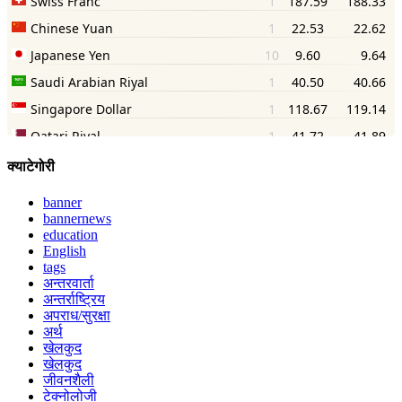
क्याटेगोरी
banner
bannernews
education
English
tags
अन्तरवार्ता
अन्तर्राष्ट्रिय
अपराध/सुरक्षा
अर्थ
खेलकुद
खेलकुद
जीवनशैली
टेक्नोलोजी