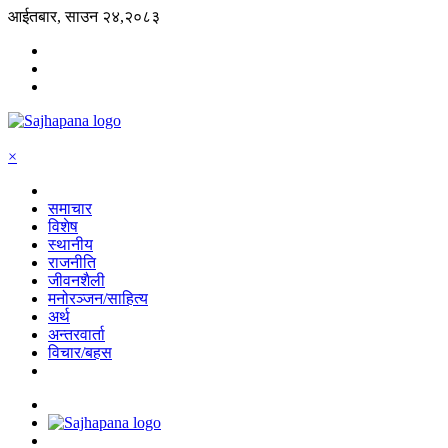
आईतबार, साउन २४,२०८३
×
समाचार
विशेष
स्थानीय
राजनीति
जीवनशैली
मनोरञ्जन/साहित्य
अर्थ
अन्तरवार्ता
विचार/बहस