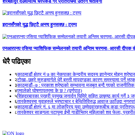
शेरबहादुर देउवामाथि धरपकड गरे प्रतिरोधमा उत्रने चेतावनी
इरानसँगको युद्ध छिट्टै अन्त्य हुनसक्छ : ट्रम्प
एनआरएनए एसिया प्याशिफिक सम्मेलनको तयारी अन्तिम चरणमा- आरसी दीपक 
धेरै पढिएका
१
काठमाडौं क्षेत्र नं ७ का नेकपाका केन्द्रीय सदस्य ज्ञानेन्द्र मोहन श्रेष्ठ
२
टोखा–छहरे सुरुङमार्गले धेरै बस्ती मापदण्डका कारण समस्यामा पर्ने भए
३
काठमाडौं–७ : प्रकाश श्रेष्ठको सम्भावना मजबुत बन्दै गएको राजनीतिक
४
एमालेको घोषणापत्रमा के छ ? (पूर्णपाठ)
५
सिंहदरबारका प्रहरी प्रमुख जनार्दन घिमिरे सहित उत्कृष्ठ कार्य गर्ने ३ 
६
तारकेश्वरमा युवाहरुले भ्रष्टाचार र बेथितिविरुद्ध आवाज उठाँउदा नगरपालि
७
काठमाडौं क्षेत्र नं. ६ मा लोकप्रिय युवा उम्मेदवारहरूबीच कडा प्रतिस्पर्
८
तारकेश्वर साङ्गला पटापुमा ईभी गाडीभित्र महिलाको शव फेला, प्रहरीले