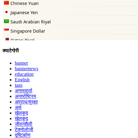
क्याटेगोरी
banner
bannernews
education
English
tags
अन्तरवार्ता
अन्तर्राष्ट्रिय
अपराध/सुरक्षा
अर्थ
खेलकुद
खेलकुद
जीवनशैली
टेक्नोलोजी
दृष्टिकोण