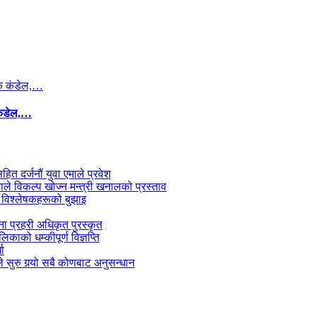
कंडेल,…
सहित दर्जनौं युवा एमाले प्रवेश
काले विकल्प खोज्न मन्त्री खनालको प्रस्ताव
 विश्लेषकहरूको बुझाइ
जना प्रहरी अधिकृत पुरस्कृत
काको धम्कीपूर्ण विज्ञप्ति
धा
 सुरु गर्‍यो सबै कोणबाट अनुसन्धान