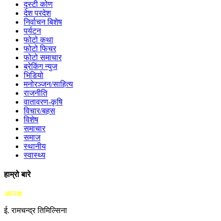
दृस्टी कोण
देश परदेश
निर्वाचन बिशेष
पर्यटन
फोटो कथा
फोटो फिचर
फोटो समाचार
ब्रेकिंग न्युज
भिडियो
मनोरञ्जन/साहित्य
राजनीति
वातावरण-कृषि
विचार/बहस
विशेष
समाचार
समाज
स्थानीय
स्वास्थ्य
हाम्रो बारे
अध्यक्ष
ई. रामचन्द्र तिमिल्सिना