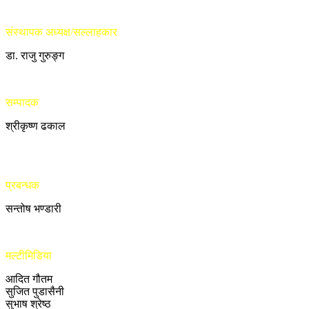
संस्थापक अध्यक्ष/सल्लाहकार
डा. राजु गुरुङ्ग
सम्पादक
श्रीकृष्ण ढकाल
प्रबन्धक
सन्तोष भण्डारी
मल्टीमिडिया
आदित गौतम
सुजित पुडासैनी
सुभाष श्रेष्ठ