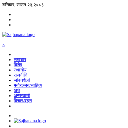
शनिबार, साउन २३,२०८३
×
समाचार
विशेष
स्थानीय
राजनीति
जीवनशैली
मनोरञ्जन/साहित्य
अर्थ
अन्तरवार्ता
विचार/बहस