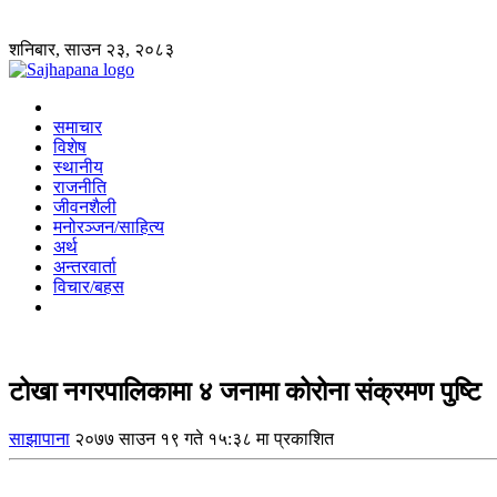
शनिबार, साउन २३, २०८३
समाचार
विशेष
स्थानीय
राजनीति
जीवनशैली
मनोरञ्जन/साहित्य
अर्थ
अन्तरवार्ता
विचार/बहस
टोखा नगरपालिकामा ४ जनामा कोरोना संक्रमण पुष्टि
साझापाना
२०७७ साउन १९ गते १५:३८ मा प्रकाशित