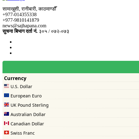
सामाखुशी, रानीबारी, काठमाण्डौँ
+977-014355338
+977-9810141879
news@sajhapana.com
सुचना बिभाग दर्ता नं.
३०५ / ०७२-०७३