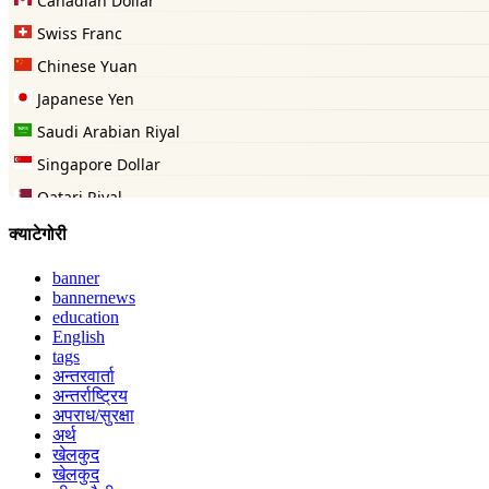
क्याटेगोरी
banner
bannernews
education
English
tags
अन्तरवार्ता
अन्तर्राष्ट्रिय
अपराध/सुरक्षा
अर्थ
खेलकुद
खेलकुद