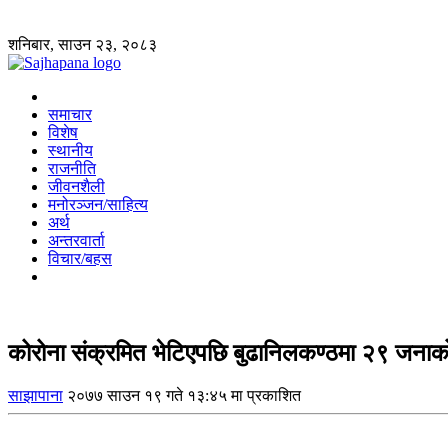
शनिबार, साउन २३, २०८३
समाचार
विशेष
स्थानीय
राजनीति
जीवनशैली
मनोरञ्जन/साहित्य
अर्थ
अन्तरवार्ता
विचार/बहस
कोरोना संक्रमित भेटिएपछि बुढानिलकण्ठमा २९ जनाक
साझापाना
२०७७ साउन १९ गते १३:४५ मा प्रकाशित