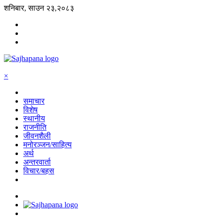
शनिबार, साउन २३,२०८३
×
समाचार
विशेष
स्थानीय
राजनीति
जीवनशैली
मनोरञ्जन/साहित्य
अर्थ
अन्तरवार्ता
विचार/बहस