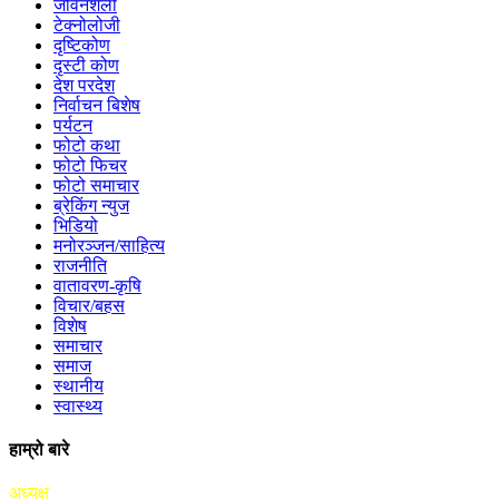
जीवनशैली
टेक्नोलोजी
दृष्टिकोण
दृस्टी कोण
देश परदेश
निर्वाचन बिशेष
पर्यटन
फोटो कथा
फोटो फिचर
फोटो समाचार
ब्रेकिंग न्युज
भिडियो
मनोरञ्जन/साहित्य
राजनीति
वातावरण-कृषि
विचार/बहस
विशेष
समाचार
समाज
स्थानीय
स्वास्थ्य
हाम्रो बारे
अध्यक्ष