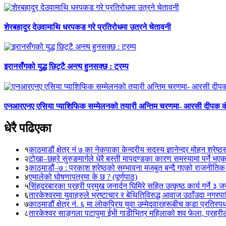
शेरबहादुर देउवामाथि धरपकड गरे प्रतिरोधमा उत्रने चेतावनी
इरानसँगको युद्ध छिट्टै अन्त्य हुनसक्छ : ट्रम्प
एनआरएनए एसिया प्याशिफिक सम्मेलनको तयारी अन्तिम चरणमा- आरसी दीपक 
धेरै पढिएका
१
काठमाडौं क्षेत्र नं ७ का नेकपाका केन्द्रीय सदस्य ज्ञानेन्द्र मोहन श्रेष्ठ
२
टोखा–छहरे सुरुङमार्गले धेरै बस्ती मापदण्डका कारण समस्यामा पर्ने भए
३
काठमाडौं–७ : प्रकाश श्रेष्ठको सम्भावना मजबुत बन्दै गएको राजनीतिक
४
एमालेको घोषणापत्रमा के छ ? (पूर्णपाठ)
५
सिंहदरबारका प्रहरी प्रमुख जनार्दन घिमिरे सहित उत्कृष्ठ कार्य गर्ने ३ 
६
तारकेश्वरमा युवाहरुले भ्रष्टाचार र बेथितिविरुद्ध आवाज उठाँउदा नगरपालि
७
काठमाडौं क्षेत्र नं. ६ मा लोकप्रिय युवा उम्मेदवारहरूबीच कडा प्रतिस्पर्
८
तारकेश्वर साङ्गला पटापुमा ईभी गाडीभित्र महिलाको शव फेला, प्रहरीले