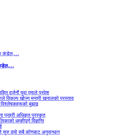
कंडेल,…
सहित दर्जनौं युवा एमाले प्रवेश
काले विकल्प खोज्न मन्त्री खनालको प्रस्ताव
 विश्लेषकहरूको बुझाइ
जना प्रहरी अधिकृत पुरस्कृत
काको धम्कीपूर्ण विज्ञप्ति
धा
 सुरु गर्‍यो सबै कोणबाट अनुसन्धान