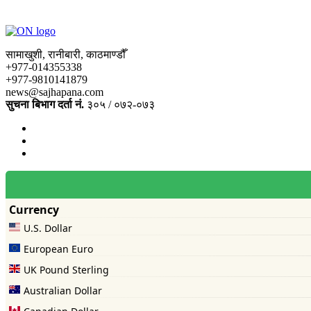
सामाखुशी, रानीबारी, काठमाण्डौँ
+977-014355338
+977-9810141879
news@sajhapana.com
सुचना बिभाग दर्ता नं.
३०५ / ०७२-०७३