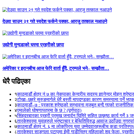
देउवा साउन २९ गते स्वदेश फर्कने पक्का, आरजु तत्काल नआउने
उद्योगी मुन्दडाको घरमा प्रहरीको छापा
अमेरिका र इरानबीच आज फेरि वार्ता हुँदै, ट्रम्पले भने– सम्झौता…
धेरै पढिएका
१
काठमाडौं क्षेत्र नं ७ का नेकपाका केन्द्रीय सदस्य ज्ञानेन्द्र मोहन श्रेष्ठ
२
टोखा–छहरे सुरुङमार्गले धेरै बस्ती मापदण्डका कारण समस्यामा पर्ने भए
३
काठमाडौं–७ : प्रकाश श्रेष्ठको सम्भावना मजबुत बन्दै गएको राजनीतिक
४
एमालेको घोषणापत्रमा के छ ? (पूर्णपाठ)
५
सिंहदरबारका प्रहरी प्रमुख जनार्दन घिमिरे सहित उत्कृष्ठ कार्य गर्ने ३ 
६
तारकेश्वरमा युवाहरुले भ्रष्टाचार र बेथितिविरुद्ध आवाज उठाँउदा नगरपालि
७
काठमाडौं क्षेत्र नं. ६ मा लोकप्रिय युवा उम्मेदवारहरूबीच कडा प्रतिस्पर्
८
तारकेश्वर साङ्गला पटापुमा ईभी गाडीभित्र महिलाको शव फेला, प्रहरीले