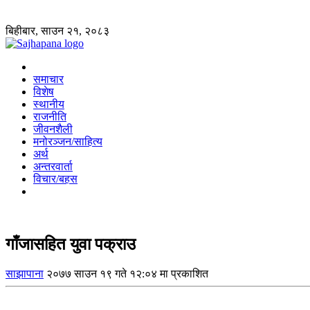
बिहीबार, साउन २१, २०८३
समाचार
विशेष
स्थानीय
राजनीति
जीवनशैली
मनोरञ्जन/साहित्य
अर्थ
अन्तरवार्ता
विचार/बहस
गाँजासहित युवा पक्राउ
साझापाना
२०७७ साउन १९ गते १२:०४ मा प्रकाशित