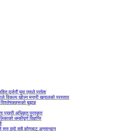
सहित दर्जनौं युवा एमाले प्रवेश
काले विकल्प खोज्न मन्त्री खनालको प्रस्ताव
 विश्लेषकहरूको बुझाइ
जना प्रहरी अधिकृत पुरस्कृत
काको धम्कीपूर्ण विज्ञप्ति
धा
 सुरु गर्‍यो सबै कोणबाट अनुसन्धान