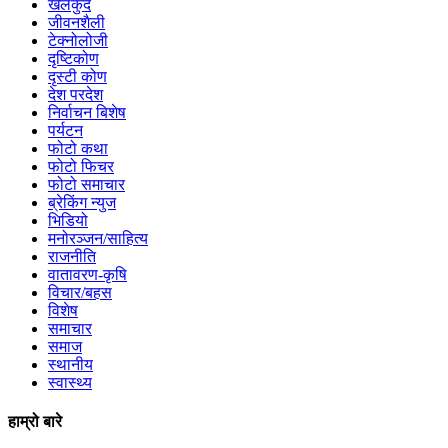
खेलकुद
जीवनशैली
टेक्नोलोजी
दृष्टिकोण
दृस्टी कोण
देश परदेश
निर्वाचन बिशेष
पर्यटन
फोटो कथा
फोटो फिचर
फोटो समाचार
ब्रेकिंग न्युज
भिडियो
मनोरञ्जन/साहित्य
राजनीति
वातावरण-कृषि
विचार/बहस
विशेष
समाचार
समाज
स्थानीय
स्वास्थ्य
हाम्रो बारे