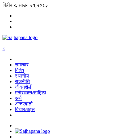
बिहीबार, साउन २१,२०८३
×
समाचार
विशेष
स्थानीय
राजनीति
जीवनशैली
मनोरञ्जन/साहित्य
अर्थ
अन्तरवार्ता
विचार/बहस