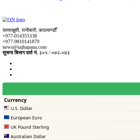
सामाखुशी, रानीबारी, काठमाण्डौँ
+977-014355338
+977-9810141879
news@sajhapana.com
सुचना बिभाग दर्ता नं.
३०५ / ०७२-०७३