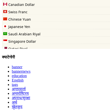
क्याटेगोरी
banner
bannernews
education
English
tags
अन्तरवार्ता
अन्तर्राष्ट्रिय
अपराध/सुरक्षा
अर्थ
खेलकुद