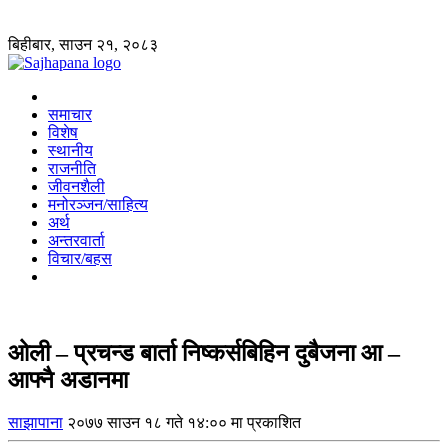
बिहीबार, साउन २१, २०८३
समाचार
विशेष
स्थानीय
राजनीति
जीवनशैली
मनोरञ्जन/साहित्य
अर्थ
अन्तरवार्ता
विचार/बहस
ओली – प्रचन्ड बार्ता निष्कर्सबिहिन दुबैजना आ –
आफ्नै अडानमा
साझापाना
२०७७ साउन १८ गते १४:०० मा प्रकाशित