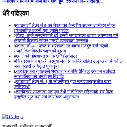
अमेरिका र इरानबीच आज फेरि वार्ता हुँदै, ट्रम्पले भने– सम्झौता…
धेरै पढिएका
१
काठमाडौं क्षेत्र नं ७ का नेकपाका केन्द्रीय सदस्य ज्ञानेन्द्र मोहन
श्रेष्ठसहित दर्जनौं युवा एमाले प्रवेश
२
टोखा–छहरे सुरुङमार्गले धेरै बस्ती मापदण्डका कारण समस्यामा पर्ने
भएकाले विकल्प खोज्न मन्त्री खनालको प्रस्ताव
३
काठमाडौं–७ : प्रकाश श्रेष्ठको सम्भावना मजबुत बन्दै गएको
राजनीतिक विश्लेषकहरूको बुझाइ
४
एमालेको घोषणापत्रमा के छ ? (पूर्णपाठ)
५
सिंहदरबारका प्रहरी प्रमुख जनार्दन घिमिरे सहित उत्कृष्ठ कार्य गर्ने ३
जना प्रहरी अधिकृत पुरस्कृत
६
तारकेश्वरमा युवाहरुले भ्रष्टाचार र बेथितिविरुद्ध आवाज उठाँउदा
नगरपालिकाको धम्कीपूर्ण विज्ञप्ति
७
काठमाडौं क्षेत्र नं. ६ मा लोकप्रिय युवा उम्मेदवारहरूबीच कडा
प्रतिस्पर्धा
८
तारकेश्वर साङ्गला पटापुमा ईभी गाडीभित्र महिलाको शव फेला,
प्रहरीले सुरु गर्‍यो सबै कोणबाट अनुसन्धान
सामाखुशी, रानीबारी, काठमाण्डौँ