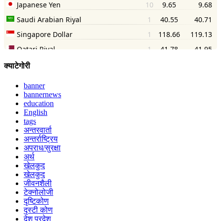
क्याटेगोरी
banner
bannernews
education
English
tags
अन्तरवार्ता
अन्तर्राष्ट्रिय
अपराध/सुरक्षा
अर्थ
खेलकुद
खेलकुद
जीवनशैली
टेक्नोलोजी
दृष्टिकोण
दृस्टी कोण
देश परदेश