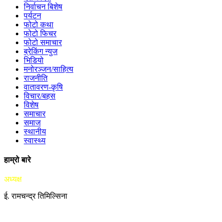
निर्वाचन बिशेष
पर्यटन
फोटो कथा
फोटो फिचर
फोटो समाचार
ब्रेकिंग न्युज
भिडियो
मनोरञ्जन/साहित्य
राजनीति
वातावरण-कृषि
विचार/बहस
विशेष
समाचार
समाज
स्थानीय
स्वास्थ्य
हाम्रो बारे
अध्यक्ष
ई. रामचन्द्र तिमिल्सिना