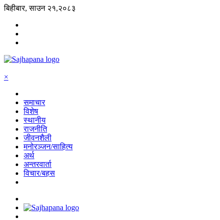
बिहीबार, साउन २१,२०८३
×
समाचार
विशेष
स्थानीय
राजनीति
जीवनशैली
मनोरञ्जन/साहित्य
अर्थ
अन्तरवार्ता
विचार/बहस