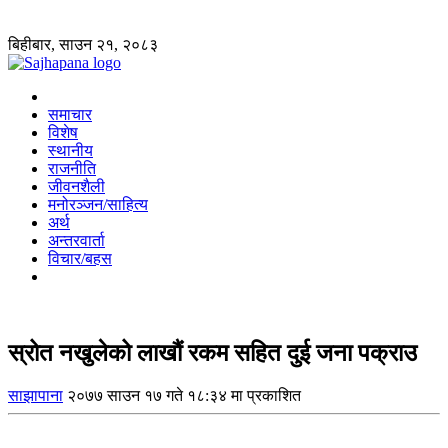
बिहीबार, साउन २१, २०८३
समाचार
विशेष
स्थानीय
राजनीति
जीवनशैली
मनोरञ्जन/साहित्य
अर्थ
अन्तरवार्ता
विचार/बहस
स्रोत नखुलेको लाखौं रकम सहित दुई जना पक्राउ
साझापाना
२०७७ साउन १७ गते १८:३४ मा प्रकाशित