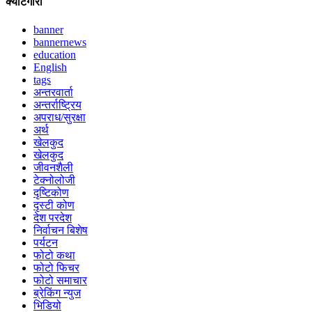
क्याटेगोरी
banner
bannernews
education
English
tags
अन्तरवार्ता
अन्तर्राष्ट्रिय
अपराध/सुरक्षा
अर्थ
खेलकुद
खेलकुद
जीवनशैली
टेक्नोलोजी
दृष्टिकोण
दृस्टी कोण
देश परदेश
निर्वाचन बिशेष
पर्यटन
फोटो कथा
फोटो फिचर
फोटो समाचार
ब्रेकिंग न्युज
भिडियो