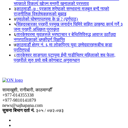
भएकाले विकल्प खोज्न मन्त्री खनालको प्रस्ताव
३
काठमाडौं–७ : प्रकाश श्रेष्ठको सम्भावना मजबुत बन्दै गएको
राजनीतिक विश्लेषकहरूको बुझाइ
४
एमालेको घोषणापत्रमा के छ ? (पूर्णपाठ)
५
सिंहदरबारका प्रहरी प्रमुख जनार्दन घिमिरे सहित उत्कृष्ठ कार्य गर्ने ३
जना प्रहरी अधिकृत पुरस्कृत
६
तारकेश्वरमा युवाहरुले भ्रष्टाचार र बेथितिविरुद्ध आवाज उठाँउदा
नगरपालिकाको धम्कीपूर्ण विज्ञप्ति
७
काठमाडौं क्षेत्र नं. ६ मा लोकप्रिय युवा उम्मेदवारहरूबीच कडा
प्रतिस्पर्धा
८
तारकेश्वर साङ्गला पटापुमा ईभी गाडीभित्र महिलाको शव फेला,
प्रहरीले सुरु गर्‍यो सबै कोणबाट अनुसन्धान
सामाखुशी, रानीबारी, काठमाण्डौँ
+977-014355338
+977-9810141879
news@sajhapana.com
सुचना बिभाग दर्ता नं.
३०५ / ०७२-०७३