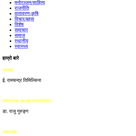
मनोरञ्जन/साहित्य
राजनीति
वातावरण-कृषि
विचार/बहस
विशेष
समाचार
समाज
स्थानीय
स्वास्थ्य
हाम्रो बारे
अध्यक्ष
ई. रामचन्द्र तिमिल्सिना
संस्थापक अध्यक्ष/सल्लाहकार
डा. राजु गुरुङ्ग
सम्पादक