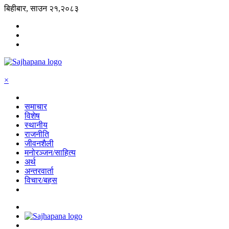
बिहीबार, साउन २१,२०८३
×
समाचार
विशेष
स्थानीय
राजनीति
जीवनशैली
मनोरञ्जन/साहित्य
अर्थ
अन्तरवार्ता
विचार/बहस