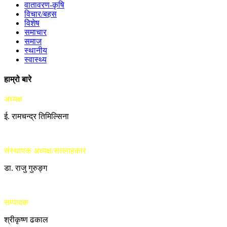
वातावरण-कृषि
विचार/बहस
विशेष
समाचार
समाज
स्थानीय
स्वास्थ्य
हाम्रो बारे
अध्यक्ष
ई. रामचन्द्र तिमिल्सिना
संस्थापक अध्यक्ष/सल्लाहकार
डा. राजु गुरुङ्ग
सम्पादक
श्रीकृष्ण ढकाल