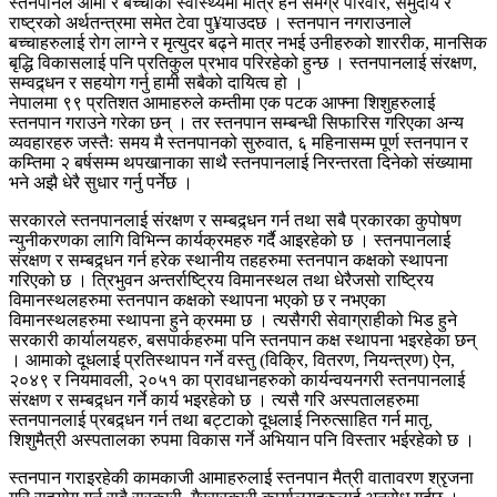
स्तनपानले आमा र बच्चाको स्वास्थ्यमा मात्र हैन समग्र परिवार, समुदाय र
राष्ट्रको अर्थतन्त्रमा समेत टेवा पु¥याउदछ । स्तनपान नगराउनाले
बच्चाहरुलाई रोग लाग्ने र मृत्युदर बढ्ने मात्र नभई उनीहरुको शाररीक, मानसिक
बृद्धि विकासलाई पनि प्रतिकुल प्रभाव परिरहेको हुन्छ । स्तनपानलाई संरक्षण,
सम्वद्र्धन र सहयोग गर्नु हामी सबैको दायित्व हो ।
नेपालमा ९९ प्रतिशत आमाहरुले कम्तीमा एक पटक आफ्ना शिशुहरुलाई
स्तनपान गराउने गरेका छन् । तर स्तनपान सम्बन्धी सिफारिस गरिएका अन्य
व्यवहारहरु जस्तैः समय मै स्तनपानको सुरुवात, ६ महिनासम्म पूर्ण स्तनपान र
कम्तिमा २ बर्षसम्म थपखानाका साथै स्तनपानलाई निरन्तरता दिनेको संख्यामा
भने अझै धेरै सुधार गर्नु पर्नेछ ।
सरकारले स्तनपानलाई संरक्षण र सम्बद्र्धन गर्न तथा सबै प्रकारका कुपोषण
न्युनीकरणका लागि विभिन्न कार्यक्रमहरु गर्दै आइरहेको छ । स्तनपानलाई
संरक्षण र सम्बद्र्धन गर्न हरेक स्थानीय तहहरुमा स्तनपान कक्षको स्थापना
गरिएको छ । त्रिभुवन अन्तर्राष्ट्रिय विमानस्थल तथा धेरैजसो राष्ट्रिय
विमानस्थलहरुमा स्तनपान कक्षको स्थापना भएको छ र नभएका
विमानस्थलहरुमा स्थापना हुने क्रममा छ । त्यसैगरी सेवाग्राहीको भिड हुने
सरकारी कार्यालयहरु, बसपार्कहरुमा पनि स्तनपान कक्ष स्थापना भइरहेका छन्
। आमाको दूधलाई प्रतिस्थापन गर्ने वस्तु (विक्रि, वितरण, नियन्त्रण) ऐन,
२०४९ र नियमावली, २०५१ का प्रावधानहरुको कार्यन्वयनगरी स्तनपानलाई
संरक्षण र सम्बद्र्धन गर्ने कार्य भइरहेको छ । त्यसै गरि अस्पतालहरुमा
स्तनपानलाई प्रबद्र्धन गर्न तथा बट्टाको दूधलाई निरुत्साहित गर्न मातृ,
शिशुमैत्री अस्पतालका रुपमा विकास गर्ने अभियान पनि विस्तार भईरहेको छ ।
स्तनपान गराइरहेकी कामकाजी आमाहरुलाई स्तनपान मैत्री वातावरण श्रृजना