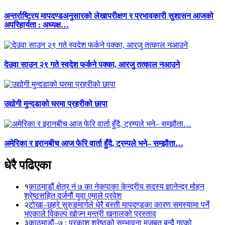
अन्तर्राष्ट्रिय मापदण्डअनुसारको लेखापरीक्षण र प्रभावकारी सुशासन आजको
अपरिहार्यता : अध्यक्ष…
देउवा साउन २९ गते स्वदेश फर्कने पक्का, आरजु तत्काल नआउने
उद्योगी मुन्दडाको घरमा प्रहरीको छापा
अमेरिका र इरानबीच आज फेरि वार्ता हुँदै, ट्रम्पले भने– सम्झौता…
धेरै पढिएका
१
काठमाडौं क्षेत्र नं ७ का नेकपाका केन्द्रीय सदस्य ज्ञानेन्द्र मोहन
श्रेष्ठसहित दर्जनौं युवा एमाले प्रवेश
२
टोखा–छहरे सुरुङमार्गले धेरै बस्ती मापदण्डका कारण समस्यामा पर्ने
भएकाले विकल्प खोज्न मन्त्री खनालको प्रस्ताव
३
काठमाडौं–७ : प्रकाश श्रेष्ठको सम्भावना मजबुत बन्दै गएको