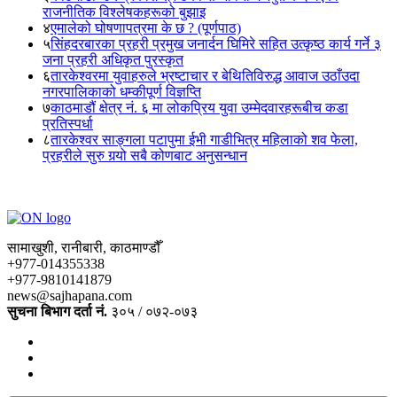
राजनीतिक विश्लेषकहरूको बुझाइ
४
एमालेको घोषणापत्रमा के छ ? (पूर्णपाठ)
५
सिंहदरबारका प्रहरी प्रमुख जनार्दन घिमिरे सहित उत्कृष्ठ कार्य गर्ने ३
जना प्रहरी अधिकृत पुरस्कृत
६
तारकेश्वरमा युवाहरुले भ्रष्टाचार र बेथितिविरुद्ध आवाज उठाँउदा
नगरपालिकाको धम्कीपूर्ण विज्ञप्ति
७
काठमाडौं क्षेत्र नं. ६ मा लोकप्रिय युवा उम्मेदवारहरूबीच कडा
प्रतिस्पर्धा
८
तारकेश्वर साङ्गला पटापुमा ईभी गाडीभित्र महिलाको शव फेला,
प्रहरीले सुरु गर्‍यो सबै कोणबाट अनुसन्धान
सामाखुशी, रानीबारी, काठमाण्डौँ
+977-014355338
+977-9810141879
news@sajhapana.com
सुचना बिभाग दर्ता नं.
३०५ / ०७२-०७३