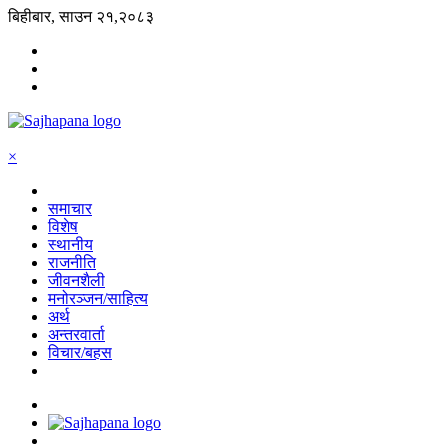
बिहीबार, साउन २१,२०८३
×
समाचार
विशेष
स्थानीय
राजनीति
जीवनशैली
मनोरञ्जन/साहित्य
अर्थ
अन्तरवार्ता
विचार/बहस