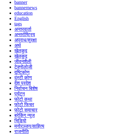
banner
bannernews
education
English
tags
अन्तरवार्ता
अन्तर्राष्ट्रिय
अपराध/सुरक्षा
अर्थ
खेलकुद
खेलकुद
जीवनशैली
टेक्नोलोजी
दृष्टिकोण
दृस्टी कोण
देश परदेश
निर्वाचन बिशेष
पर्यटन
फोटो कथा
फोटो फिचर
फोटो समाचार
ब्रेकिंग न्युज
भिडियो
मनोरञ्जन/साहित्य
राजनीति