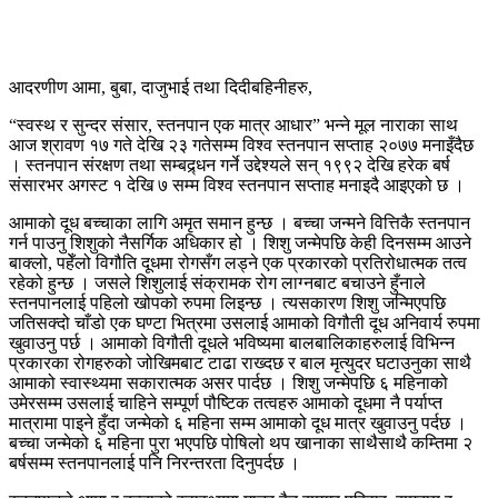
आदरणीण आमा, बुबा, दाजुभाई तथा दिदीबहिनीहरु,
“स्वस्थ र सुन्दर संसार, स्तनपान एक मात्र आधार” भन्ने मूल नाराका साथ
आज श्रावण १७ गते देखि २३ गतेसम्म विश्व स्तनपान सप्ताह २०७७ मनाइँदैछ
। स्तनपान संरक्षण तथा सम्बद्र्धन गर्ने उद्देश्यले सन् १९९२ देखि हरेक बर्ष
संसारभर अगस्ट १ देखि ७ सम्म विश्व स्तनपान सप्ताह मनाइदै आइएको छ ।
आमाको दूध बच्चाका लागि अमृत समान हुन्छ । बच्चा जन्मने वित्तिकै स्तनपान
गर्न पाउनु शिशुको नैसर्गिक अधिकार हो । शिशु जन्मेपछि केही दिनसम्म आउने
बाक्लो, पहेँलो विगौति दूधमा रोगसँग लड्ने एक प्रकारको प्रतिरोधात्मक तत्व
रहेको हुन्छ । जसले शिशुलाई संक्रामक रोग लाग्नबाट बचाउने हुँनाले
स्तनपानलाई पहिलो खोपको रुपमा लिइन्छ । त्यसकारण शिशु जन्मिएपछि
जतिसक्दो चाँडो एक घण्टा भित्रमा उसलाई आमाको विगौती दूध अनिवार्य रुपमा
खुवाउनु पर्छ । आमाको विगौती दूधले भविष्यमा बालबालिकाहरुलाई विभिन्न
प्रकारका रोगहरुको जोखिमबाट टाढा राख्दछ र बाल मृत्युदर घटाउनुका साथै
आमाको स्वास्थ्यमा सकारात्मक असर पार्दछ । शिशु जन्मेपछि ६ महिनाको
उमेरसम्म उसलाई चाहिने सम्पूर्ण पौष्टिक तत्वहरु आमाको दूधमा नै पर्याप्त
मात्रामा पाइने हुँदा जन्मेको ६ महिना सम्म आमाको दूध मात्र खुवाउनु पर्दछ ।
बच्चा जन्मेको ६ महिना पुरा भएपछि पोषिलो थप खानाका साथैसाथै कम्तिमा २
बर्षसम्म स्तनपानलाई पनि निरन्तरता दिनुपर्दछ ।