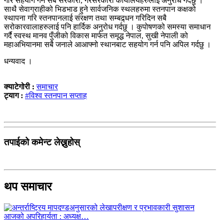
गरि सहयोग गर्न सबै सरकारी, गैरसरकारी कार्यालयहरुलाई अनुरोध गर्दछु ।
साथै सेवाग्राहीको भिडभाड हुने सार्वजनिक स्थलहरुमा स्तनपान कक्षको
स्थापना गरि स्तनपानलाई संरक्षण तथा सम्बद्र्धन गरिदिन सबै
सरोकारवालाहरुलाई पनि हार्दिक अनुरोध गर्दछु । कुपोषणको समस्या समाधान
गर्दै स्वस्थ मानव पुँजीको विकास मार्फत समृद्ध नेपाल, सुखी नेपाली को
महाअभियानमा सबै जनाले आआफ्नो स्थानबाट सहयोग गर्न पनि अपिल गर्दछु ।
धन्यवाद ।
क्याटेगोरी :
समाचार
ट्याग :
#विश्व स्तनपान सप्ताह
तपाईको कमेन्ट लेख्नुहोस्
थप समाचार