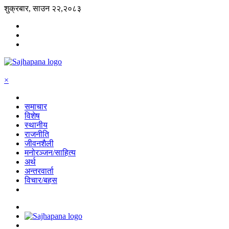
शुक्रबार, साउन २२,२०८३
×
समाचार
विशेष
स्थानीय
राजनीति
जीवनशैली
मनोरञ्जन/साहित्य
अर्थ
अन्तरवार्ता
विचार/बहस