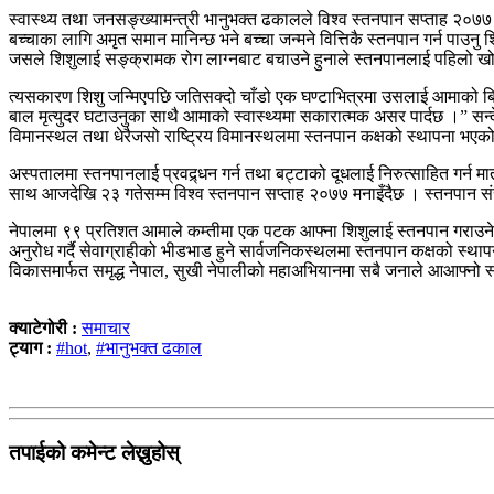
स्वास्थ्य तथा जनसङ्ख्यामन्त्री भानुभक्त ढकालले विश्व स्तनपान सप्ताह २०७
बच्चाका लागि अमृत समान मानिन्छ भने बच्चा जन्मने वित्तिकै स्तनपान गर्न पाउनु
जसले शिशुलाई सङ्क्रामक रोग लाग्नबाट बचाउने हुनाले स्तनपानलाई पहिलो ख
त्यसकारण शिशु जन्मिएपछि जतिसक्दो चाँडो एक घण्टाभित्रमा उसलाई आमाको बिग
बाल मृत्युदर घटाउनुका साथै आमाको स्वास्थ्यमा सकारात्मक असर पार्दछ ।” सन्देश
विमानस्थल तथा धेरैजसो राष्ट्रिय विमानस्थलमा स्तनपान कक्षको स्थापना भए
अस्पतालमा स्तनपानलाई प्रवद्र्धन गर्न तथा बट्टाको दूधलाई निरुत्साहित गर्न म
साथ आजदेखि २३ गतेसम्म विश्व स्तनपान सप्ताह २०७७ मनाइँदैछ । स्तनपान संरक्ष
नेपालमा ९९ प्रतिशत आमाले कम्तीमा एक पटक आफ्ना शिशुलाई स्तनपान गराउने 
अनुरोध गर्दै सेवाग्राहीको भीडभाड हुने सार्वजनिकस्थलमा स्तनपान कक्षको स्थाप
विकासमार्फत समृद्ध नेपाल, सुखी नेपालीको महाअभियानमा सबै जनाले आआफ्नो स
क्याटेगोरी :
समाचार
ट्याग :
#hot
,
#भानुभक्त ढकाल
तपाईको कमेन्ट लेख्नुहोस्