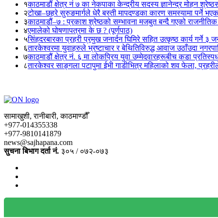
१
काठमाडौं क्षेत्र नं ७ का नेकपाका केन्द्रीय सदस्य ज्ञानेन्द्र मोहन श्रेष्ठ
२
टोखा–छहरे सुरुङमार्गले धेरै बस्ती मापदण्डका कारण समस्यामा पर्ने भए
३
काठमाडौं–७ : प्रकाश श्रेष्ठको सम्भावना मजबुत बन्दै गएको राजनीतिक
४
एमालेको घोषणापत्रमा के छ ? (पूर्णपाठ)
५
सिंहदरबारका प्रहरी प्रमुख जनार्दन घिमिरे सहित उत्कृष्ठ कार्य गर्ने ३ 
६
तारकेश्वरमा युवाहरुले भ्रष्टाचार र बेथितिविरुद्ध आवाज उठाँउदा नगरपालि
७
काठमाडौं क्षेत्र नं. ६ मा लोकप्रिय युवा उम्मेदवारहरूबीच कडा प्रतिस्पर्
८
तारकेश्वर साङ्गला पटापुमा ईभी गाडीभित्र महिलाको शव फेला, प्रहरीले
सामाखुशी, रानीबारी, काठमाण्डौँ
+977-014355338
+977-9810141879
news@sajhapana.com
सुचना बिभाग दर्ता नं.
३०५ / ०७२-०७३