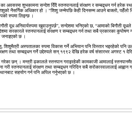
७ का अवसरमा शुभकामना सन्देश दिँदै स्तनपानलाई संरक्षण र सम्बद्र्धन गर्न हरे
 शिशुको नैसर्गिक अधिकार हो । “शिशु जन्मेपछि केही दिनसम्म आउने बाक्लो, पहेँलो 
ोपको रुपमा लिइन्छ ।
ौती दूध अनिवार्यरुपमा खुवाउनुपर्छ”, सन्देशमा भनिएको छ, “आमाको बिगौती दूधल
मा सरकारले स्तनपानलाई संरक्षण र सम्बद्र्धन गर्न तथा सबै प्रकारका कुपोषण न्यून
को जनाइएको छ ।
ातृ, शिशुमैत्री अस्पतालका रुपमा विकास गर्ने अभियान पनि विस्तार भइरहेको पनि उ
ण तथा सम्बद्र्धन गर्ने उद्देश्यले सन् १९९२ देखि हरेक वर्ष संसारभर अगस्ट १ दे
गरेका छन् । मन्त्री ढकालले स्तनपान गराइरहेकी कामकाजी आमालाई स्तनपानमैत्र
ना गरी स्तनपानलाई संरक्षण तथा सम्बद्र्धन गरिदिन सबै सरोकारवालालाई आह्वान गर्
्थानबाट सहयोग गर्न पनि अपिल गर्नुभएको छ ।