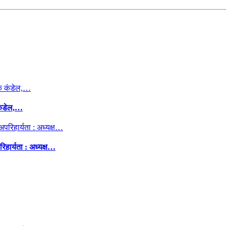
कंडेल,…
िहार्यता : अध्यक्ष…