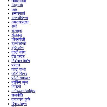
education
English
tags
अन्तरवार्ता
अन्तर्राष्ट्रिय
अपराध/सुरक्षा
अर्थ
खेलकुद
खेलकुद
जीवनशैली
टेक्नोलोजी
दृष्टिकोण
दृस्टी कोण
देश परदेश
निर्वाचन बिशेष
पर्यटन
फोटो कथा
फोटो फिचर
फोटो समाचार
ब्रेकिंग न्युज
भिडियो
मनोरञ्जन/साहित्य
राजनीति
वातावरण-कृषि
विचार/बहस