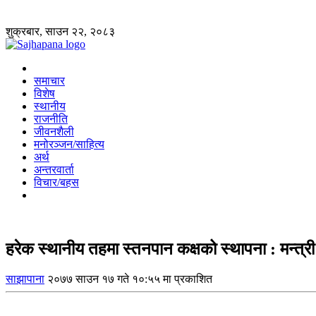
शुक्रबार, साउन २२, २०८३
समाचार
विशेष
स्थानीय
राजनीति
जीवनशैली
मनोरञ्जन/साहित्य
अर्थ
अन्तरवार्ता
विचार/बहस
हरेक स्थानीय तहमा स्तनपान कक्षको स्थापना : मन्त्
साझापाना
२०७७ साउन १७ गते १०:५५ मा प्रकाशित