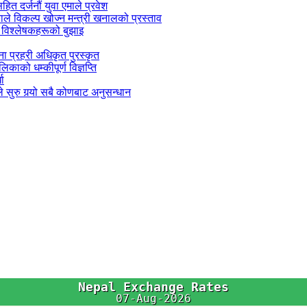
सहित दर्जनौं युवा एमाले प्रवेश
काले विकल्प खोज्न मन्त्री खनालको प्रस्ताव
 विश्लेषकहरूको बुझाइ
जना प्रहरी अधिकृत पुरस्कृत
काको धम्कीपूर्ण विज्ञप्ति
धा
 सुरु गर्‍यो सबै कोणबाट अनुसन्धान